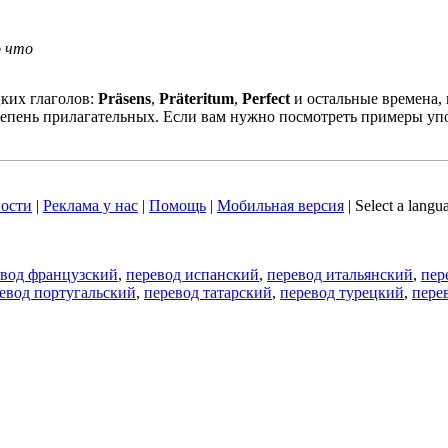
о что
ких глаголов:
Präsens
,
Präteritum
,
Perfect
и остальные времена,
епень прилагательных. Если вам нужно посмотреть примеры упо
ости
|
Реклама у нас
|
Помощь
|
Мобильная версия
|
Select a langu
евод французский
,
перевод испанский
,
перевод итальянский
,
пер
евод португальский
,
перевод татарский
,
перевод турецкий
,
пере