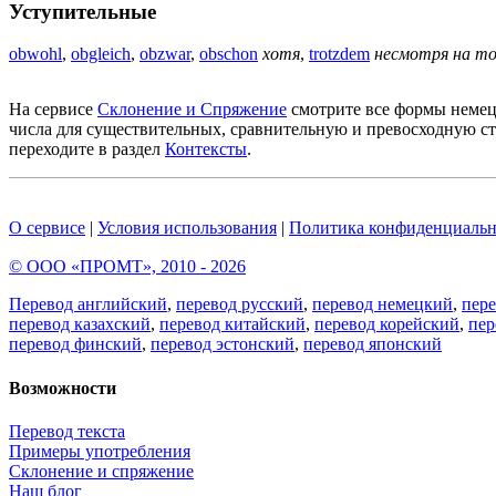
Уступительные
obwohl
,
obgleich
,
obzwar
,
obschon
хотя
,
trotzdem
несмотря на т
На сервисе
Склонение и Спряжение
смотрите все формы немец
числа для существительных, сравнительную и превосходную ст
переходите в раздел
Контексты
.
О сервисе
|
Условия использования
|
Политика конфиденциальн
© ООО «ПРОМТ», 2010 - 2026
Перевод английский
,
перевод русский
,
перевод немецкий
,
пер
перевод казахский
,
перевод китайский
,
перевод корейский
,
пер
перевод финский
,
перевод эстонский
,
перевод японский
Возможности
Перевод текста
Примеры употребления
Склонение и спряжение
Наш блог