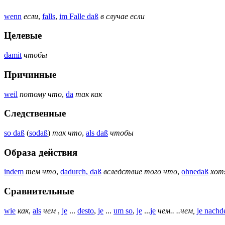
wenn
если
,
falls
,
im Falle daß
в случае если
Целевые
damit
чтобы
Причинные
weil
потому что
,
da
так как
Следственные
so daß
(
sodaß
)
так что
,
als daß
чтобы
Образа действия
indem
тем что
,
dadurch, daß
вследствие того что
,
ohnedaß
хотя
Сравнительные
wie
как
,
als
чем
,
je
...
desto
,
je
...
um so
,
je
...
je
чем.. ..чем,
je nach