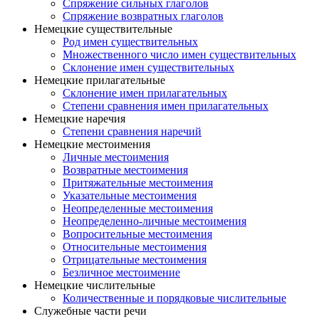
Спряжение сильных глаголов
Спряжение возвратных глаголов
Немецкие существительные
Род имен существительных
Множественного число имен существительных
Склонение имен существительных
Немецкие прилагательные
Склонение имен прилагательных
Степени сравнения имен прилагательных
Немецкие наречия
Степени сравнения наречий
Немецкие местоимения
Личные местоимения
Возвратные местоимения
Притяжательные местоимения
Указательные местоимения
Неопределенные местоимения
Неопределенно-личные местоимения
Вопросительные местоимения
Относительные местоимения
Отрицательные местоимения
Безличное местоимение
Немецкие числительные
Количественные и порядковые числительные
Служебные части речи