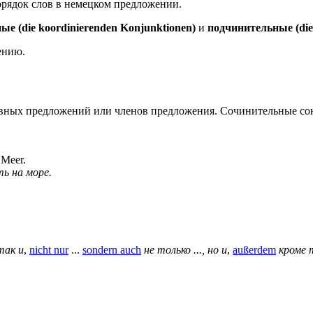
орядок слов в немецком предложении.
ые (die koordinierenden Konjunktionen)
и
подчинительные (die
ению.
авных предложений или членов предложения. Сочинительные сою
 Meer.
ь на море.
так и
,
nicht nur
...
sondern auch
не только ..., но и
,
außerdem
кроме 