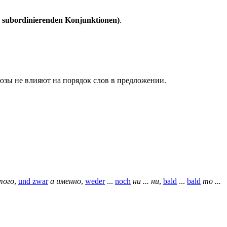
 subordinierenden Konjunktionen)
.
зы не влияют на порядок слов в предложении.
того
,
und zwar
а именно
,
weder
...
noch
ни ... ни
,
bald
...
bald
то ...