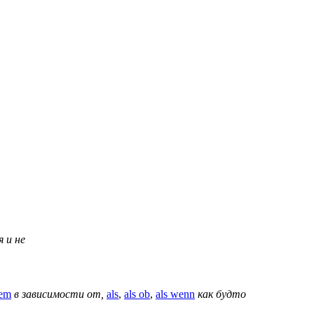
 и не
dem
в зависимости от,
als
,
als ob
,
als wenn
как будто