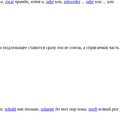
то
,
zwar
правда, хотя и
,
oder
или
,
entweder
...
oder
или ... или
одлежащее ставится сразу после союза, а спрягаемая часть
ак
,
sobald
как только
,
solange
до тех пор пока
,
sooft
всякий раз