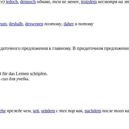
же)
jedoch
,
dennoch
однако, тем не менее
,
trotzdem
несмотря на э
rum
,
deshalb
,
deswegen
поэтому
,
daher
а потому
аточного предложения к главному. В придаточном предложении п
t für das Lernen schöpfen.
сил для учебы.
ehe
прежде чем
,
seit
,
seitdem
с тех пор как
,
nachdem
после того к