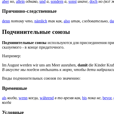
aber
но
,
allein
однако
,
und
a
,
sondern
a
,
sonst
иначе
,
doch
но (всё 
Причинно-следственные
denn
потому что
,
nämlich
так как
,
also
итак
,
следовательно
,
da
Подчинительные союзы
Подчинительные союзы
используются для присоединения прид
сказуемого - в конце придаточного.
Например:
Im August werden wir uns am Meer ausruhen,
damit
die Kinder Kraf
В августе мы поедем отдыхать к морю, чтобы дети набрались 
Виды подчинительных союзов по значению:
Временные
als
когда
,
wenn
когда,
während
в то время как
,
bis
пока не
,
bevor
,
когда
Условные