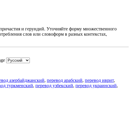
 причастия и герундий. Уточняйте форму множественного
требления слов или словоформ в разных контекстах,
age
евод азербайджанский
,
перевод арабский
,
перевод иврит
,
вод туркменский
,
перевод узбекский
,
перевод украинский
,