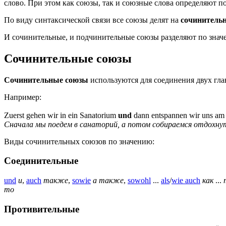
слово. При этом как союзы, так и союзные слова определяют п
По виду синтаксической связи все союзы делят на
сочинительн
И сочинительные, и подчинительные союзы разделяют по знач
Сочинительные союзы
Сочинительные союзы
используются для соединения двух гл
Например:
Zuerst gehen wir in ein Sanatorium
und
dann entspannen wir uns am
Сначала мы поедем в санаторий, а потом собираемся отдохнут
Виды сочинительных союзов по значению:
Соединительные
und
и
,
auch
также
,
sowie
а также
,
sowohl
...
als
/
wie auch
как
...
то
Противительные