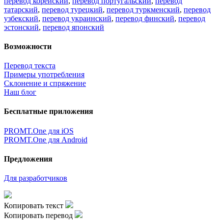
перевод корейский
,
перевод португальский
,
перевод
татарский
,
перевод турецкий
,
перевод туркменский
,
перевод
узбекский
,
перевод украинский
,
перевод финский
,
перевод
эстонский
,
перевод японский
Возможности
Перевод текста
Примеры употребления
Склонение и спряжение
Наш блог
Бесплатные приложения
PROMT.One для iOS
PROMT.One для Android
Предложения
Для разработчиков
Копировать текст
Копировать перевод