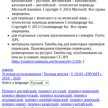
каталанский – русский, английский – каталанский,
каталанский – английский - технологии перевода
Microsoft translator. Copyright © 2014 Microsoft. Все права
защищены,
для перевода с японского и на японский язык –
технологии перевода компании Crosslanguage Inc.
Copyright © 2013 Crosslanguage Inc. Все права
защищены,
для отдельных случаев произношения в словарях: Forvo
API,
материалы проекта Tatoeba.org для некоторых примеров
переводов. Произведения (примеры переводов),
размещенные на ресурсе Tatoeba.org, опубликованы на
нем на условиях лицензии CC-BY
(
http://creativecommons.org/licenses/by/2.0/fr/
).
наверх
Условия использования
|
Полная версия
|
© ООО «ПРОМТ»,
2010 - 2026
Select a language
Перевод английский
,
перевод русский
,
перевод немецкий
,
перевод французский
,
перевод испанский
,
перевод
итальянский
,
перевод азербайджанский
,
перевод арабский
,
перевод иврит
,
перевод казахский
,
перевод китайский
,