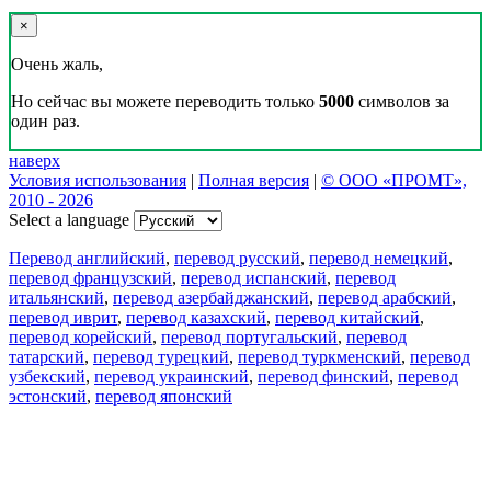
×
Очень жаль,
Но сейчас вы можете переводить только
5000
символов за
один раз.
наверх
Условия использования
|
Полная версия
|
© ООО «ПРОМТ»,
2010 - 2026
Select a language
Перевод английский
,
перевод русский
,
перевод немецкий
,
перевод французский
,
перевод испанский
,
перевод
итальянский
,
перевод азербайджанский
,
перевод арабский
,
перевод иврит
,
перевод казахский
,
перевод китайский
,
перевод корейский
,
перевод португальский
,
перевод
татарский
,
перевод турецкий
,
перевод туркменский
,
перевод
узбекский
,
перевод украинский
,
перевод финский
,
перевод
эстонский
,
перевод японский
Возможности
Перевод текста