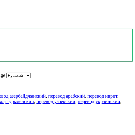
age
евод азербайджанский
,
перевод арабский
,
перевод иврит
,
вод туркменский
,
перевод узбекский
,
перевод украинский
,