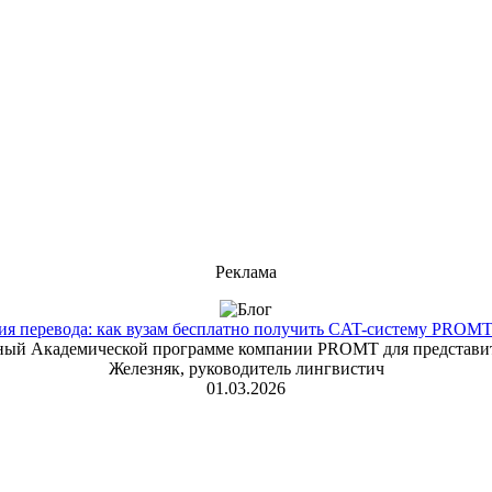
Реклама
 перевода: как вузам бесплатно получить CAT-систему PROMT T
енный Академической программе компании PROMT для представит
Железняк, руководитель лингвистич
01.03.2026