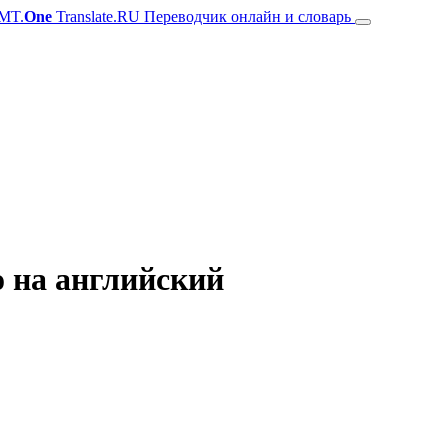
MT.
One
Translate.RU Переводчик онлайн и словарь
о на английский