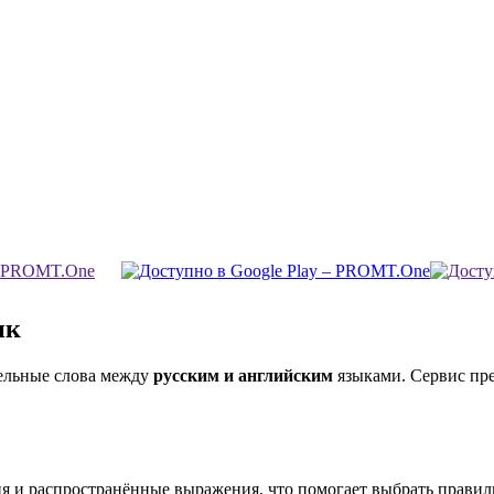
ик
дельные слова между
русским и английским
языками. Сервис пре
 и распространённые выражения, что помогает выбрать правиль