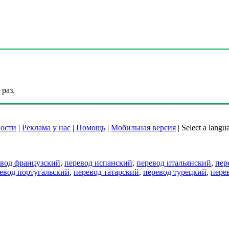
раз.
ости
|
Реклама у нас
|
Помощь
|
Мобильная версия
|
Select a langu
евод французский
,
перевод испанский
,
перевод итальянский
,
пер
евод португальский
,
перевод татарский
,
перевод турецкий
,
пере