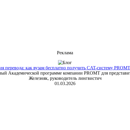
Реклама
 перевода: как вузам бесплатно получить CAT-систему PROMT T
енный Академической программе компании PROMT для представит
Железняк, руководитель лингвистич
01.03.2026