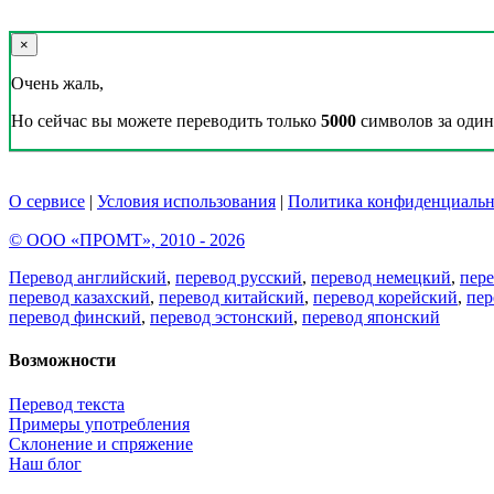
×
Очень жаль,
Но сейчас вы можете переводить только
5000
символов за один 
О сервисе
|
Условия использования
|
Политика конфиденциальн
© ООО «ПРОМТ», 2010 - 2026
Перевод английский
,
перевод русский
,
перевод немецкий
,
пер
перевод казахский
,
перевод китайский
,
перевод корейский
,
пер
перевод финский
,
перевод эстонский
,
перевод японский
Возможности
Перевод текста
Примеры употребления
Склонение и спряжение
Наш блог