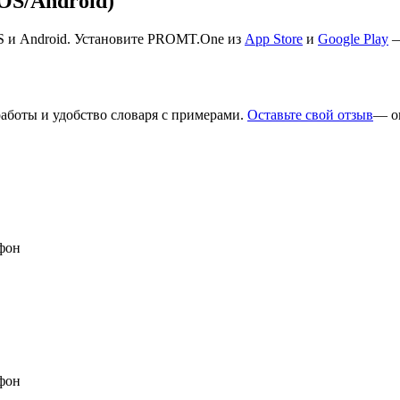
S/Android)
S и Android. Установите PROMT.One из
App Store
и
Google Play
—
работы и удобство словаря с примерами.
Оставьте свой отзыв
— о
фон
фон