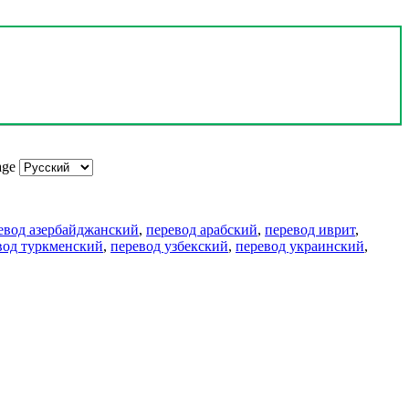
age
евод азербайджанский
,
перевод арабский
,
перевод иврит
,
вод туркменский
,
перевод узбекский
,
перевод украинский
,