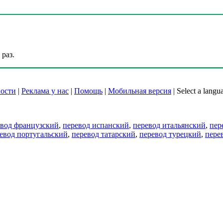
раз.
ости
|
Реклама у нас
|
Помощь
|
Мобильная версия
|
Select a langu
евод французский
,
перевод испанский
,
перевод итальянский
,
пер
евод португальский
,
перевод татарский
,
перевод турецкий
,
пере