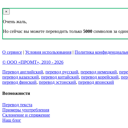
×
Очень жаль,
Но сейчас вы можете переводить только
5000
символов за один 
О сервисе
|
Условия использования
|
Политика конфиденциальн
© ООО «ПРОМТ», 2010 - 2026
Перевод английский
,
перевод русский
,
перевод немецкий
,
пер
перевод казахский
,
перевод китайский
,
перевод корейский
,
пер
перевод финский
,
перевод эстонский
,
перевод японский
Возможности
Перевод текста
Примеры употребления
Склонение и спряжение
Наш блог