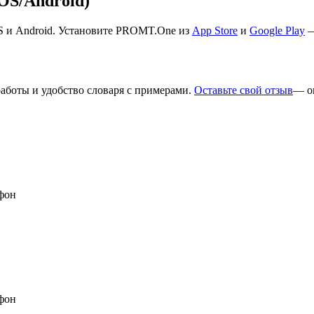
S/Android)
S и Android. Установите PROMT.One из
App Store
и
Google Play
—
работы и удобство словаря с примерами.
Оставьте свой отзыв
— о
фон
фон