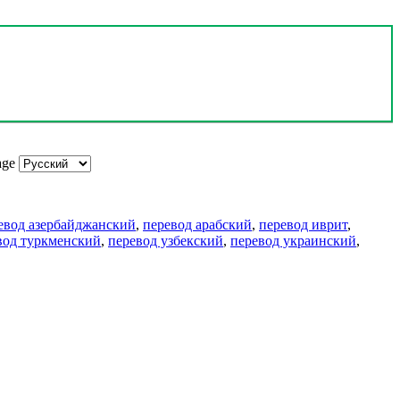
age
евод азербайджанский
,
перевод арабский
,
перевод иврит
,
вод туркменский
,
перевод узбекский
,
перевод украинский
,