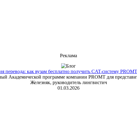
Реклама
 перевода: как вузам бесплатно получить CAT-систему PROMT T
енный Академической программе компании PROMT для представит
Железняк, руководитель лингвистич
01.03.2026