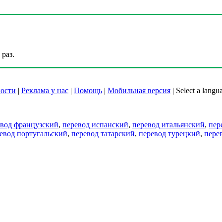
раз.
ости
|
Реклама у нас
|
Помощь
|
Мобильная версия
|
Select a langu
евод французский
,
перевод испанский
,
перевод итальянский
,
пер
евод португальский
,
перевод татарский
,
перевод турецкий
,
пере