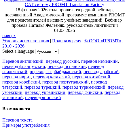
CAT-систему PROMT Translation Factory
18 февраля 2026 года прошел очередной вебинар,
посвященный Академической программе компании PROMT
для представителей высших учебных заведений. Вебинар
провела Наталья Железняк, руководитель лингвистич
01.03.2026
наверх
Условия использования
|
Полная версия
|
© ООО «ПРОМТ»,
2010 - 2026
Select a language
Перевод английский
,
перевод русский
,
перевод немецкий
,
перевод французский
,
перевод испанский
,
перевод
итальянский
,
перевод азербайджанский
,
перевод арабский
,
перевод иврит
,
перевод казахский
,
перевод китайский
,
перевод корейский
,
перевод португальский
,
перевод
татарский
,
перевод турецкий
,
перевод туркменский
,
перевод
узбекский
,
перевод украинский
,
перевод финский
,
перевод
эстонский
,
перевод японский
Возможности
Перевод текста
Примеры употребления