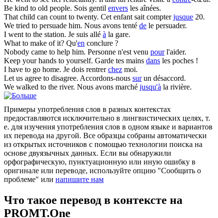
Be kind
to
old people.
Sois gentil
envers
les aînées.
That child can count
to
twenty.
Cet enfant sait compter
jusque
20.
We tried
to
persuade him.
Nous avons tenté
de
le persuader.
I went
to
the station.
Je suis allé
à
la gare.
What
to
make of it?
Qu'
en
conclure ?
Nobody came
to
help him.
Personne n'est venu
pour
l'aider.
Keep your hands
to
yourself.
Garde tes mains
dans
les poches !
I have
to
go home.
Je dois rentrer
chez
moi.
Let us agree
to
disagree.
Accordons-nous
sur
un désaccord.
We walked
to
the river.
Nous avons marché
jusqu'à
la rivière.
Примеры употребления слов в разных контекстах
предоставляются исключительно в лингвистических целях, т.
е. для изучения употребления слов в одном языке и вариантов
их перевода на другой. Все образцы собраны автоматически
из открытых источников с помощью технологии поиска на
основе двуязычных данных. Если вы обнаружили
орфографическую, пунктуационную или иную ошибку в
оригинале или переводе, используйте опцию "Сообщить о
проблеме" или
напишите нам
Что такое перевод в контексте на
PROMT.One