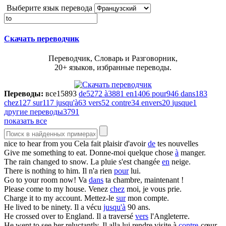
Выберите язык перевода
Скачать переводчик
Переводчик, Словарь и Разговорник,
20+ языков, избранные переводы.
Переводы:
все
15893
de
5272
à
3881
en
1406
pour
946
dans
183
chez
127
sur
117
jusqu'à
63
vers
52
contre
34
envers
20
jusque
1
другие переводы
3791
показать все
nice
to
hear from you
Cela fait plaisir d'avoir
de
tes nouvelles
Give me something
to
eat.
Donne-moi quelque chose
à
manger.
The rain changed
to
snow.
La pluie s'est changée
en
neige.
There is nothing
to
him.
Il n'a rien
pour
lui.
Go
to
your room now!
Va
dans
ta chambre, maintenant !
Please come
to
my house.
Venez
chez
moi, je vous prie.
Charge it
to
my account.
Mettez-le
sur
mon compte.
He lived
to
be ninety.
Il a vécu
jusqu'à
90 ans.
He crossed over
to
England.
Il a traversé
vers
l'Angleterre.
He went
to
see her reluctantly.
Il alla lui rendre visite à
contre
-cœur.