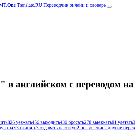
MT.
One
Translate.RU Переводчик онлайн и словарь
" в английском с переводом на
дить
826
уезжать
456
выходить
430
бросать
278
выезжать
81
улетать
лучаться
3
слинять
3
отдавать на откуп
2
позволение
2
другие пере