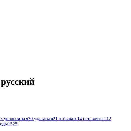
 русский
33
увольняться
30
удаляться
21
отбывать
14
оставляться
12
воды
1525