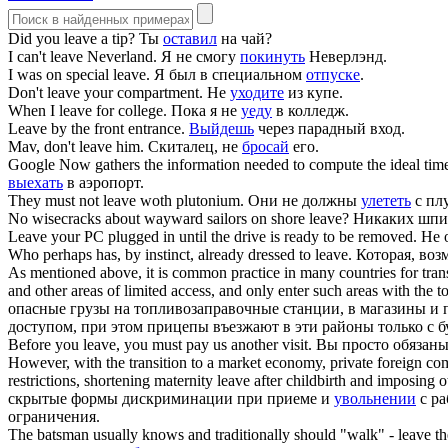
Did you
leave
a tip?
Ты
оставил
на чай?
I can't
leave
Neverland.
Я не смогу
покинуть
Неверлэнд.
I was on special
leave
.
Я был в специальном
отпуске
.
Don't
leave
your compartment.
Не
уходите
из купе.
When I
leave
for college.
Пока я не
уеду
в колледж.
Leave
by the front entrance.
Выйдешь
через парадный вход.
Mav, don't
leave
him.
Скиталец, не
бросай
его.
Google Now gathers the information needed to compute the ideal tim
выехать
в аэропорт.
They must not
leave
woth plutonium.
Они не должны
улететь
с пл
No wisecracks about wayward sailors on shore
leave
?
Никаких шпил
Leave
your PC plugged in until the drive is ready to be removed.
Не 
Who perhaps has, by instinct, already dressed to
leave
.
Которая, воз
As mentioned above, it is common practice in many countries for trans
and other areas of limited access, and only enter such areas with the t
опасные грузы на топливозаправочные станции, в магазины и
доступом, при этом прицепы въезжают в эти районы только с
Before you
leave
, you must pay us another visit.
Вы просто обязаны
However, with the transition to a market economy, private foreign comp
restrictions, shortening maternity
leave
after childbirth and imposing ot
скрытые формы дискриминации при приеме и
увольнении
с ра
ограничения.
The batsman usually knows and traditionally should "walk" -
leave
th