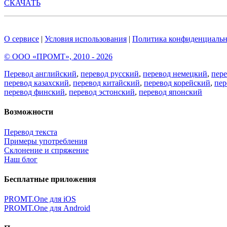
СКАЧАТЬ
О сервисе
|
Условия использования
|
Политика конфиденциальн
© ООО «ПРОМТ», 2010 - 2026
Перевод английский
,
перевод русский
,
перевод немецкий
,
пер
перевод казахский
,
перевод китайский
,
перевод корейский
,
пер
перевод финский
,
перевод эстонский
,
перевод японский
Возможности
Перевод текста
Примеры употребления
Склонение и спряжение
Наш блог
Бесплатные приложения
PROMT.One для iOS
PROMT.One для Android