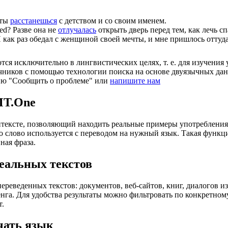
 ты
расстанешься
с детством и со своим именем.
bed?
Разве она не
отлучалась
открыть дверь перед тем, как лечь сп
 как раз обедал с женщиной своей мечты, и мне пришлось оттуд
ся исключительно в лингвистических целях, т. е. для изучения 
очников с помощью технологии поиска на основе двуязычных д
ию "Сообщить о проблеме" или
напишите нам
MT.One
тексте, позволяющий находить реальные примеры употребления с
то слово используется с переводом на нужный язык. Такая функ
ная фраза.
еальных текстов
еведенных текстов: документов, веб-сайтов, книг, диалогов из
енга. Для удобства результаты можно фильтровать по конкретном
т.
чать язык