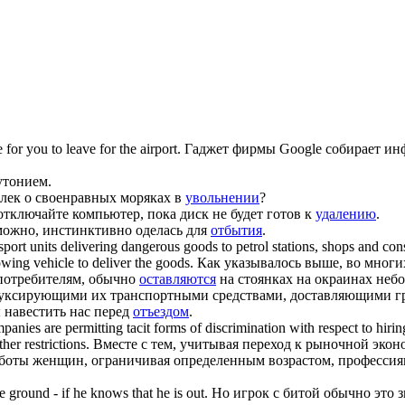
e for you to
leave
for the airport.
Гаджет фирмы Google собирает инф
утонием.
ек о своенравных моряках в
увольнении
?
отключайте компьютер, пока диск не будет готов к
удалению
.
можно, инстинктивно оделась для
отбытия
.
port units delivering dangerous goods to petrol stations, shops and co
owing vehicle to deliver the goods.
Как указывалось выше, во мног
 потребителям, обычно
оставляются
на стоянках на окраинах неб
 буксирующими их транспортными средствами, доставляющими г
 навестить нас перед
отъездом
.
anies are permitting tacit forms of discrimination with respect to hiri
her restrictions.
Вместе с тем, учитывая переход к рыночной эко
боты женщин, ограничивая определенным возрастом, профессиями
e ground - if he knows that he is out.
Но игрок с битой обычно это з