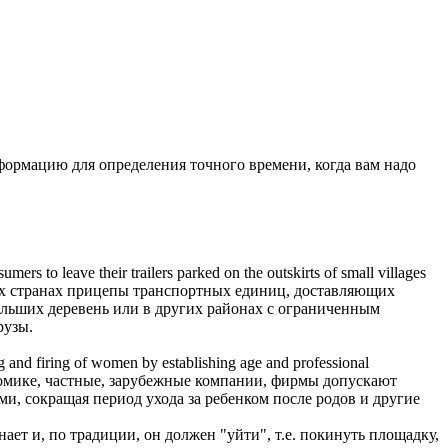
ормацию для определения точного времени, когда вам надо
nsumers to
leave
their trailers parked on the outskirts of small villages
их странах прицепы транспортных единиц, доставляющих
ольших деревень или в других районах с ограниченным
рузы.
ng and firing of women by establishing age and professional
номике, частные, зарубежные компании, фирмы допускают
, сокращая период ухода за ребенком после родов и другие
нает и, по традиции, он должен "уйти", т.е. покинуть площадку,