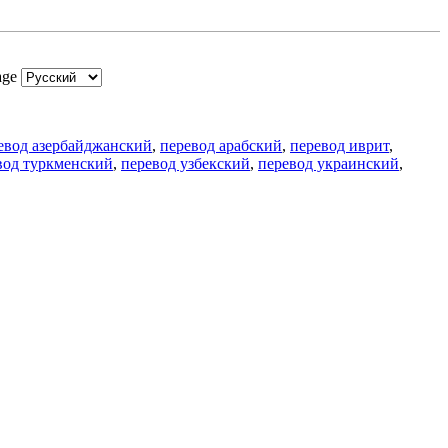
age
евод азербайджанский
,
перевод арабский
,
перевод иврит
,
вод туркменский
,
перевод узбекский
,
перевод украинский
,