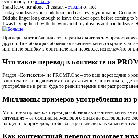
если знает, что
выбыл
.
I said
leave
her alone.
Я сказал -
отвали
от неё.
Today you
leave
your childhood and cast away your name.
Сегодня
Did she linger long enough to
leave
the door open before coming to 
I was having lunch with the woman of my dreams and had to
leave
.
Я
Примеры употребления слов в разных контекстах предоставляют
другой. Все образцы собраны автоматически из открытых ист
или иную ошибку в оригинале или переводе, используйте опц
Что такое перевод в контексте на PRO
Раздел «Контексты» на PROMT.One – это ваш переводчик в кон
в контексте – предложения из двухъязычных источников, где э
употребление в речи, будь то редкий термин или распространен
Миллионы примеров употребления из р
Миллионы примеров перевода собраны автоматически из уже пер
ситуациях – от официально-делового стиля до разговорного сл
найденных примеров, чтобы быстро выделить нужный контекс
Как контекстный перевод помогает изу