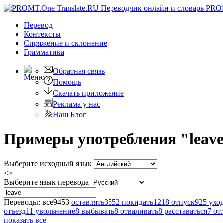
PRO
Перевод
Контексты
Спряжение
и склонение
Грамматика
Обратная связь
Помощь
Скачать приложение
Реклама у нас
Наш Блог
Примеры употребления "leave
Выберите исходный язык
<>
Выберите язык перевода
Переводы:
все
9453
оставлять
3552
покидать
1218
отпуск
925
ухо
отъезд
11
увольнение
8
выбывать
8
отваливать
8
расставаться
7
от
показать все