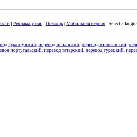
ости
|
Реклама у нас
|
Помощь
|
Мобильная версия
|
Select a langu
евод французский
,
перевод испанский
,
перевод итальянский
,
пер
евод португальский
,
перевод татарский
,
перевод турецкий
,
пере