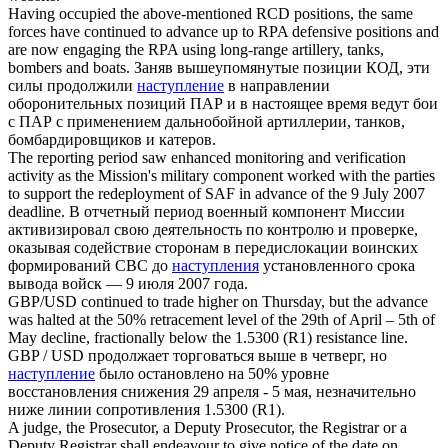
Having occupied the above-mentioned RCD positions, the same
forces have continued to
advance
up to RPA defensive positions and
are now engaging the RPA using long-range artillery, tanks,
bombers and boats.
Заняв вышеупомянутые позиции КОД, эти
силы продолжили
наступление
в направлении
оборонительных позиций ПАР и в настоящее время ведут бои
с ПАР с применением дальнобойной артиллерии, танков,
бомбардировщиков и катеров.
The reporting period saw enhanced monitoring and verification
activity as the Mission's military component worked with the parties
to support the redeployment of SAF in
advance
of the 9 July 2007
deadline.
В отчетный период военный компонент Миссии
активизировал свою деятельность по контролю и проверке,
оказывая содействие сторонам в передислокации воинских
формирований СВС до
наступления
установленного срока
вывода войск — 9 июля 2007 года.
GBP/USD continued to trade higher on Thursday, but the
advance
was halted at the 50% retracement level of the 29th of April – 5th of
May decline, fractionally below the 1.5300 (R1) resistance line.
GBP / USD продолжает торговаться выше в четверг, но
наступление
было остановлено на 50% уровне
восстановления снижения 29 апреля - 5 мая, незначительно
ниже линии сопротивления 1.5300 (R1).
A judge, the Prosecutor, a Deputy Prosecutor, the Registrar or a
Deputy Registrar shall endeavour to give notice of the date on