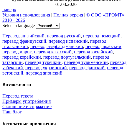
01.03.2026
наверх
Условия использования
|
Полная версия
|
© ООО «ПРОМТ»,
2010 - 2026
Select a language
Перевод английский
,
перевод русский
,
перевод немецкий
,
перевод французский
,
перевод испанский
,
перевод
итальянский
,
перевод азербайджанский
,
перевод арабский
,
перевод иврит
,
перевод казахский
,
перевод китайский
,
перевод корейский
,
перевод португальский
,
перевод
татарский
,
перевод турецкий
,
перевод туркменский
,
перевод
узбекский
,
перевод украинский
,
перевод финский
,
перевод
эстонский
,
перевод японский
Возможности
Перевод текста
Примеры употребления
Склонение и спряжение
Наш блог
Бесплатные приложения