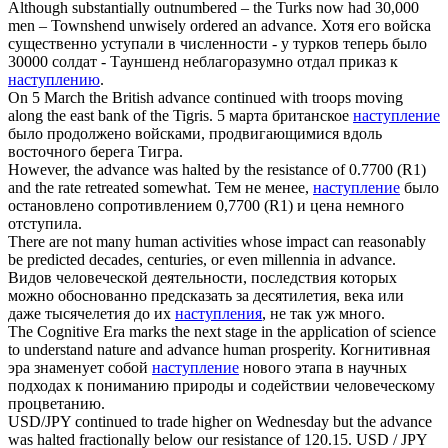
Although substantially outnumbered – the Turks now had 30,000
men – Townshend unwisely ordered an
advance
.
Хотя его войска
существенно уступали в численности - у турков теперь было
30000 солдат - Тауншенд неблагоразумно отдал приказ к
наступлению
.
On 5 March the British
advance
continued with troops moving
along the east bank of the Tigris.
5 марта британское
наступление
было продолжено войсками, продвигающимися вдоль
восточного берега Тигра.
However, the
advance
was halted by the resistance of 0.7700 (R1)
and the rate retreated somewhat.
Тем не менее,
наступление
было
остановлено сопротивлением 0,7700 (R1) и цена немного
отступила.
There are not many human activities whose impact can reasonably
be predicted decades, centuries, or even millennia in
advance
.
Видов человеческой деятельности, последствия которых
можно обоснованно предсказать за десятилетия, века или
даже тысячелетия до их
наступления
, не так уж много.
The Cognitive Era marks the next stage in the application of science
to understand nature and
advance
human prosperity.
Когнитивная
эра знаменует собой
наступление
нового этапа в научных
подходах к пониманию природы и содействии человеческому
процветанию.
USD/JPY continued to trade higher on Wednesday but the
advance
was halted fractionally below our resistance of 120.15.
USD / JPY