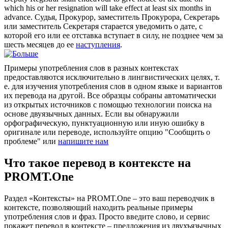
which his or her resignation will take effect at least six months in
advance
.
Судья, Прокурор, заместитель Прокурора, Секретарь
или заместитель Секретаря старается уведомить о дате, с
которой его или ее отставка вступает в силу, не позднее чем за
шесть месяцев до ее
наступления
.
Примеры употребления слов в разных контекстах
предоставляются исключительно в лингвистических целях, т.
е. для изучения употребления слов в одном языке и вариантов
их перевода на другой. Все образцы собраны автоматически
из открытых источников с помощью технологии поиска на
основе двуязычных данных. Если вы обнаружили
орфографическую, пунктуационную или иную ошибку в
оригинале или переводе, используйте опцию "Сообщить о
проблеме" или
напишите нам
Что такое перевод в контексте на
PROMT.One
Раздел «Контексты» на PROMT.One – это ваш переводчик в
контексте, позволяющий находить реальные примеры
употребления слов и фраз. Просто введите слово, и сервис
покажет перевод в контексте – предложения из двухъязычных