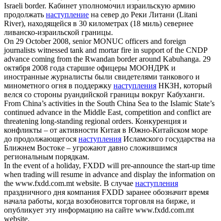
Israeli border.
Кабинет уполномочил израильскую армию
продолжать
наступление
на север до Реки Литани (Litani
River), находящейся в 30 километрах (18 миль) севернее
ливанско-израильской границы.
On 29 October 2008, senior MONUC officers and foreign
journalists witnessed tank and mortar fire in support of the CNDP
advance
coming from the Rwandan border around Kabuhanga.
29
октября 2008 года старшие офицеры МООНДРК и
иностранные журналисты были свидетелями танкового и
минометного огня в поддержку
наступления
НКЗН, который
велся со стороны руандийской границы вокруг Кабуханги.
From China’s activities in the South China Sea to the Islamic State’s
continued
advance
in the Middle East, competition and conflict are
threatening long-standing regional orders.
Конкуренция и
конфликты – от активности Китая в Южно-Китайском море
до продолжающегося
наступления
Исламского государства на
Ближнем Востоке – угрожают давно сложившимся
региональным порядкам.
In the event of a holiday, FXDD will pre-announce the start-up time
when trading will resume in
advance
and display the information on
the www.fxdd.com.mt website.
В случае
наступления
праздничного дня компания FXDD заранее обозначит время
начала работы, когда возобновится торговля на бирже, и
опубликует эту информацию на сайте www.fxdd.com.mt
website.