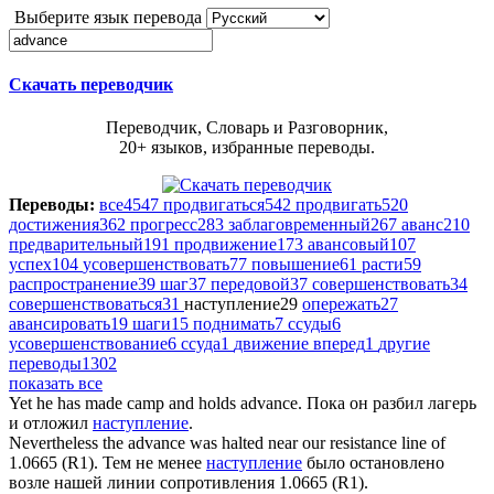
Выберите язык перевода
Скачать переводчик
Переводчик, Словарь и Разговорник,
20+ языков, избранные переводы.
Переводы:
все
4547
продвигаться
542
продвигать
520
достижения
362
прогресс
283
заблаговременный
267
аванс
210
предварительный
191
продвижение
173
авансовый
107
успех
104
усовершенствовать
77
повышение
61
расти
59
распространение
39
шаг
37
передовой
37
совершенствовать
34
совершенствоваться
31
наступление
29
опережать
27
авансировать
19
шаги
15
поднимать
7
ссуды
6
усовершенствование
6
ссуда
1
движение вперед
1
другие
переводы
1302
показать все
Yet he has made camp and holds
advance
.
Пока он разбил лагерь
и отложил
наступление
.
Nevertheless the
advance
was halted near our resistance line of
1.0665 (R1).
Тем не менее
наступление
было остановлено
возле нашей линии сопротивления 1.0665 (R1).