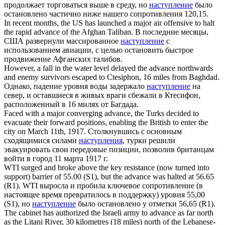
продолжает торговаться выше в среду, но
наступление
было
остановлено частично ниже нашего сопротивления 120,15.
In recent months, the US has launched a major air offensive to halt
the rapid
advance
of the Afghan Taliban.
В последние месяцы,
США развернули массированное
наступление
с
использованием авиации, с целью остановить быстрое
продвижение Афганских талибов.
However, a fall in the water level delayed the
advance
northwards
and enemy survivors escaped to Ctesiphon, 16 miles from Baghdad.
Однако, падение уровня воды задержало
наступление
на
север, и оставшиеся в живых враги сбежали в Ктесифон,
расположенный в 16 милях от Багдада.
Faced with a major converging
advance
, the Turks decided to
evacuate their forward positions, enabling the British to enter the
city on March 11th, 1917.
Столкнувшись с основным
сходящимися силами
наступления
, турки решили
эвакуировать свои передовые позиции, позволив британцам
войти в город 11 марта 1917 г.
WTI surged and broke above the key resistance (now turned into
support) barrier of 55.00 (S1), but the
advance
was halted at 56.65
(R1).
WTI выросла и пробила ключевое сопротивление (в
настоящее время превратилось в поддержку) уровня 55,00
(S1), но
наступление
было остановлено у отметки 56,65 (R1).
The cabinet has authorized the Israeli army to
advance
as far north
as the Litani River, 30 kilometres (18 miles) north of the Lebanese-