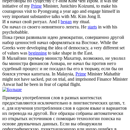
переговоры по существу с г-ном Ким Чен Иром.
It was the
initiative of my
Prime
Minister, Junichiro Koizumi, to make his
courageous visit to Pyongyang a year ago and engage himself in
very important substantive talks with Mr. Kim Jong Il.
И я
начал
свой ритуал.
And I
began
my ritual.
Он
начал
со своего невнятного лепета.
He
starts
in with his
psychobabble.
Пока греки развивали идею демократии, совершенно другой
набор ценностей
начал
оформляться на Востоке.
While the
Greeks were developing the idea of democracy, a very different set
of values was
beginning
to take shape in the East.
В Малайзии премьер министр Махатир, возможно, не уволил
бы министра финансов Анвара, не
начал
бы против него
судебный процесс и не посадил бы его в тюрьму, если бы он
боялся утечки капитала.
In Malaysia,
Prime
Minister Mahathir
might not have sacked, put on trial, and imprisoned Finance Minister
Anwar had he been in fear of capital flight.
Примеры употребления слов в разных контекстах
предоставляются исключительно в лингвистических целях, т.
е. для изучения употребления слов в одном языке и вариантов
их перевода на другой. Все образцы собраны автоматически
из открытых источников с помощью технологии поиска на
основе двуязычных данных. Если вы обнаружили
орфографическую, пунктуационную или иную ошибку в