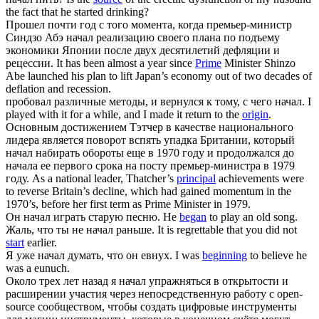
the fact that he started drinking?
Прошел почти год с того момента, когда премьер-министр
Синдзо Абэ
начал
реализацию своего плана по подъему
экономики Японии после двух десятилетий дефляции и
рецессии.
It has been almost a year since
Prime
Minister Shinzo
Abe launched his plan to lift Japan’s economy out of two decades of
deflation and recession.
пробовал различные методы, и вернулся к тому, с чего
начал
.
I
played with it for a while, and I made it return to the
origin
.
Основным достижением Тэтчер в качестве национального
лидера является поворот вспять упадка Британии, который
начал
набирать обороты еще в 1970 году и продолжался до
начала ее первого срока на посту премьер-министра в 1979
году.
As a national leader, Thatcher’s
principal
achievements were
to reverse Britain’s decline, which had gained momentum in the
1970’s, before her first term as Prime Minister in 1979.
Он
начал
играть старую песню.
He
began
to play an old song.
Жаль, что ты не
начал
раньше.
It is regrettable that you did not
start
earlier.
Я уже
начал
думать, что он евнух.
I was
beginning
to believe he
was a eunuch.
Около трех лет назад я
начал
упражняться в открытости и
расширении участия через непосредственную работу с open-
source сообществом, чтобы создать цифровые инструменты