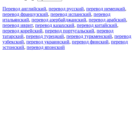
Перевод английский
,
перевод русский
,
перевод немецкий
,
перевод французский
,
перевод испанский
,
перевод
итальянский
,
перевод азербайджанский
,
перевод арабский
,
перевод иврит
,
перевод казахский
,
перевод китайский
,
перевод корейский
,
перевод португальский
,
перевод
татарский
,
перевод турецкий
,
перевод туркменский
,
перевод
узбекский
,
перевод украинский
,
перевод финский
,
перевод
эстонский
,
перевод японский
Возможности
Перевод текста
Примеры употребления
Склонение и спряжение
Наш блог
Бесплатные приложения
PROMT.One для iOS
PROMT.One для Android
Предложения