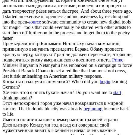
для магии: инструменты, которые в конечном счёте могут
использоваться другими артистами, вовлечь их в процесс и
дать творчеству развиваться быстрее.
And about three years ago,
I started an exercise in openness and inclusiveness by reaching out
into the open-
source
software community to create new digital tools
for magic - tools that could eventually be shared with other artists to
start them off further on in the process and to get them to the poetry
faster.
Премьер-министр Биньямин Нетаньяху
начал
компанию,
призванную вынудить президента Барака Обаму провести
красную черту, которую Иран не должен пересекать, чтобы не
подвергаться риску американского военного ответа.
Prime
Minister Binyamin Netanyahu has embarked on a campaign to force
President Barack Obama to set a red line that Iran must not cross,
lest it risk unleashing an American military response.
Когда ты
начал
учить немецкий?
When did you
begin
learning
German?
Хочешь чтоб я опять бухать
начал
?
Do you want me to
start
drinking again?
Этот непокорный город уже
начал
возвращаться к мирной
жизни.
That indomitable city was already
beginning
to come back
to life.
Именно по инициативе премьер-министра моей страны
Дзюнъитиро Коидзуми год назад он совершил свой
мужественный визит в Пхеньян и
начал
очень важные