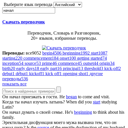
Выберите язык перевода
Скачать переводчик
Переводчик, Словарь и Разговорник,
20+ языков, избранные переводы.
Переводы:
все
9052
begin
4506
beginning
1992
start
1087
starting
220
commencement
184
onset
100
getting started
74
inception
54
source
53
prime
46
commence
45
outset
44
origin
34
birth
20
early days
18
early part
16
principal
13
threshold
3
kick-off
2
debut
1
début
1
kickoff
1
kick off
1
opening shot
1
другие
переводы
536
показать все
Он
начал
приезжать в гости.
He
began
to come and visit.
Когда ты
начал
изучать латынь?
When did you
start
studying
Latin?
Он
начал
думать о своей семье.
He's
beginning
to think about his
family.
Эректильная дисфункция моего мужа вызвана тем, что он
начал
пить?
Is the
source
of the erectile dysfunction of my husband