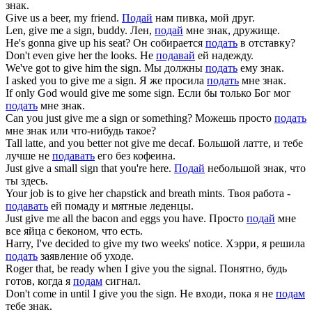
знак.
Give
us a beer, my friend.
Подай
нам пивка, мой друг.
Len,
give
me a sign, buddy.
Лен,
подай
мне знак, дружище.
He's gonna
give
up his seat?
Он собирается
подать
в отставку?
Don't even
give
her the looks.
Не
подавай
ей надежду.
We've got to
give
him the sign.
Мы должны
подать
ему знак.
I asked you to
give
me a sign.
Я же просила
подать
мне знак.
If only God would
give
me some sign.
Если бы только Бог мог
подать
мне знак.
Can you just
give
me a sign or something?
Можешь просто
подать
мне знак или что-нибудь такое?
Tall latte, and you better not
give
me decaf.
Большой латте, и тебе
лучше не
подавать
его без кофеина.
Just
give
a small sign that you're here.
Подай
небольшой знак, что
ты здесь.
Your job is to
give
her chapstick and breath mints.
Твоя работа -
подавать
ей помаду и мятные леденцы.
Just
give
me all the bacon and eggs you have.
Просто
подай
мне
все яйца с беконом, что есть.
Harry, I've decided to
give
my two weeks' notice.
Хэрри, я решила
подать
заявление об уходе.
Roger that, be ready when I
give
you the signal.
Понятно, будь
готов, когда я
подам
сигнал.
Don't come in until I
give
you the sign.
Не входи, пока я не
подам
тебе знак.