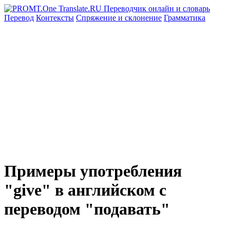
Перевод
Контексты
Спряжение
и склонение
Грамматика
Примеры употребления
"give" в английском с
переводом "подавать"