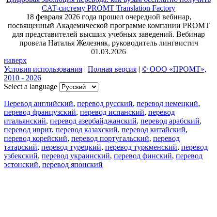
CAT-систему PROMT Translation Factory
18 февраля 2026 года прошел очередной вебинар,
посвященный Академической программе компании PROMT
для представителей высших учебных заведений. Вебинар
провела Наталья Железняк, руководитель лингвистич
01.03.2026
наверх
Условия использования
|
Полная версия
|
© ООО «ПРОМТ»,
2010 - 2026
Select a language
Перевод английский
,
перевод русский
,
перевод немецкий
,
перевод французский
,
перевод испанский
,
перевод
итальянский
,
перевод азербайджанский
,
перевод арабский
,
перевод иврит
,
перевод казахский
,
перевод китайский
,
перевод корейский
,
перевод португальский
,
перевод
татарский
,
перевод турецкий
,
перевод туркменский
,
перевод
узбекский
,
перевод украинский
,
перевод финский
,
перевод
эстонский
,
перевод японский
Возможности
Перевод текста
Примеры употребления