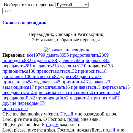
Выберите язык перевода
Скачать переводчик
Переводчик, Словарь и Разговорник,
20+ языков, избранные переводы.
Переводы:
все
19799
давать
8055
предоставлять
2369
приводить
832
отдавать
788
уделять
742
придавать
392
передавать
281
выдавать
218
уделяться
210
подавать
138
приводиться
136
предоставляться
132
приносить
118
доставлять
106
посвящать
87
дарить
83
даваться
73
присваивать
54
отдаваться
45
причинять
43
держать
29
выдающийся
17
провозглашать
16
придаваться
15
жертвовать
15
передаваться
14
присваиваться
5
отваливать
4
отвешивать
2
передающийся
2
приводящийся
2
надавать
1
приносимый
1
другие переводы
4774
показать все
Give
me that monkey wrench.
Подай
мне разводной ключ.
Lord,
give
me a sign.
О Господи,
подай
мне знак.
I'll
give
you an idea.
Я
подам
вам идею.
Lord, please,
give
me a sign.
Господи, пожалуйста,
подай
мне