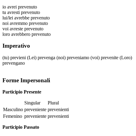
io
avrei prevenuto
tu
avresti prevenuto
lui/lei
avrebbe prevenuto
noi
avremmo prevenuto
voi
avreste prevenuto
loro
avrebbero prevenuto
Imperativo
(tu)
previeni
(Lei)
prevenga
(noi)
preveniamo
(voi)
prevenite
(Loro)
prevengano
Forme Impersonali
Participio Presente
Singular
Plural
Masculino
preveniente
prevenienti
Femenino
preveniente
prevenienti
Participio Passato