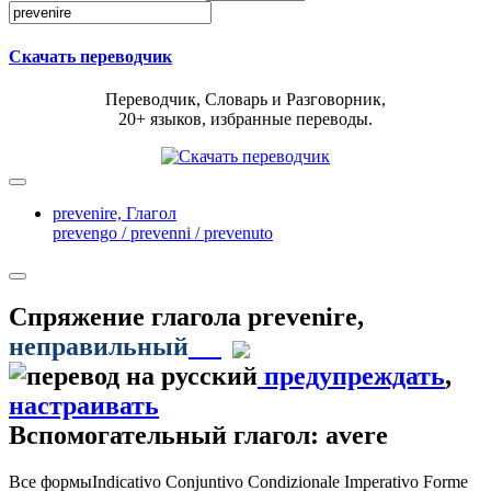
Скачать переводчик
Переводчик, Словарь и Разговорник,
20+ языков, избранные переводы.
prevenire,
Глагол
prevengo / prevenni / prevenuto
Спряжение глагола
prevenire
,
неправильный
предупреждать
,
настраивать
Вспомогательный глагол: avere
Все формы
Indicativo
Conjuntivo
Condizionale
Imperativo
Forme