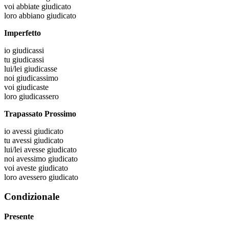
voi
abbiate giudicato
loro
abbiano giudicato
Imperfetto
io
giudicassi
tu
giudicassi
lui/lei
giudicasse
noi
giudicassimo
voi
giudicaste
loro
giudicassero
Trapassato Prossimo
io
avessi giudicato
tu
avessi giudicato
lui/lei
avesse giudicato
noi
avessimo giudicato
voi
aveste giudicato
loro
avessero giudicato
Condizionale
Presente