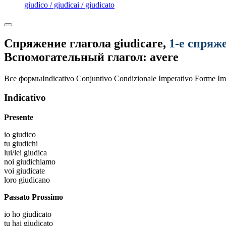
giudico / giudicai / giudicato
Спряжение глагола
giudicare
,
1-е спряж
Вспомогательный глагол: avere
Все формы
Indicativo
Conjuntivo
Condizionale
Imperativo
Forme Im
Indicativo
Presente
io
giudico
tu
giudichi
lui/lei
giudica
noi
giudichiamo
voi
giudicate
loro
giudicano
Passato Prossimo
io
ho giudicato
tu
hai giudicato