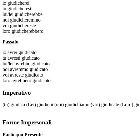
io
giudicherei
tu
giudicheresti
lui/lei
giudicherebbe
noi
giudicheremmo
voi
giudichereste
loro
giudicherebbero
Passato
io
avrei giudicato
tu
avresti giudicato
lui/lei
avrebbe giudicato
noi
avremmo giudicato
voi
avreste giudicato
loro
avrebbero giudicato
Imperativo
(tu)
giudica
(Lei)
giudichi
(noi)
giudichiamo
(voi)
giudicate
(Loro)
gi
Forme Impersonali
Participio Presente