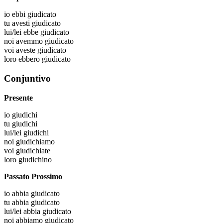
io
ebbi giudicato
tu
avesti giudicato
lui/lei
ebbe giudicato
noi
avemmo giudicato
voi
aveste giudicato
loro
ebbero giudicato
Conjuntivo
Presente
io
giudichi
tu
giudichi
lui/lei
giudichi
noi
giudichiamo
voi
giudichiate
loro
giudichino
Passato Prossimo
io
abbia giudicato
tu
abbia giudicato
lui/lei
abbia giudicato
noi
abbiamo giudicato