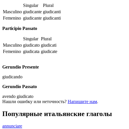
Singular
Plural
Masculino
giudicante
giudicanti
Femenino
giudicante
giudicanti
Participio Passato
Singular
Plural
Masculino
giudicato
giudicati
Femenino
giudicata
giudicate
Gerundio Presente
giudicando
Gerundio Passato
avendo giudicato
Нашли ошибку или неточность?
Напишите нам
.
Популярные итальянские глаголы
annunciare