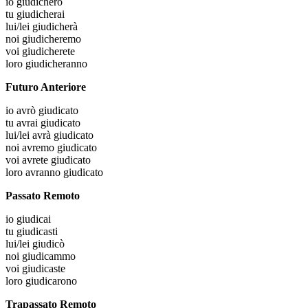
io
giudicherò
tu
giudicherai
lui/lei
giudicherà
noi
giudicheremo
voi
giudicherete
loro
giudicheranno
Futuro Anteriore
io
avrò giudicato
tu
avrai giudicato
lui/lei
avrà giudicato
noi
avremo giudicato
voi
avrete giudicato
loro
avranno giudicato
Passato Remoto
io
giudicai
tu
giudicasti
lui/lei
giudicò
noi
giudicammo
voi
giudicaste
loro
giudicarono
Trapassato Remoto