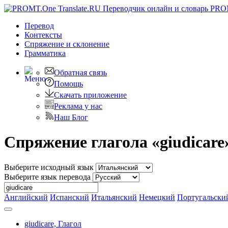
PRO
Перевод
Контексты
Спряжение
и склонение
Грамматика
Обратная связь
Помощь
Скачать приложение
Реклама у нас
Наш Блог
Спряжение глагола «giudicare
Выберите исходный язык
Выберите язык перевода
Английский
Испанский
Итальянский
Немецкий
Португальски
giudicare,
Глагол