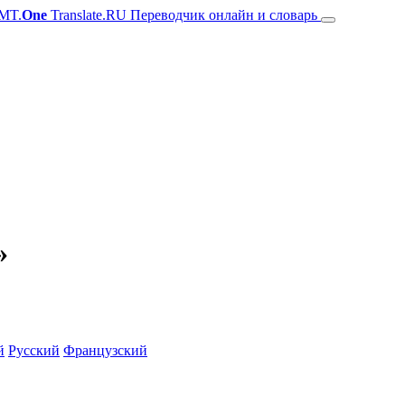
MT.
One
Translate.RU Переводчик онлайн и словарь
»
й
Русский
Французский