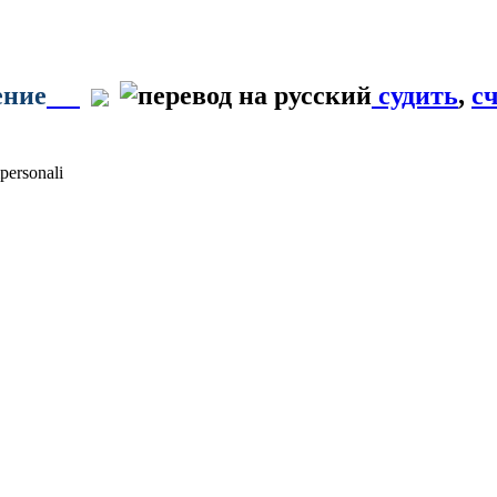
ение
судить
,
с
personali