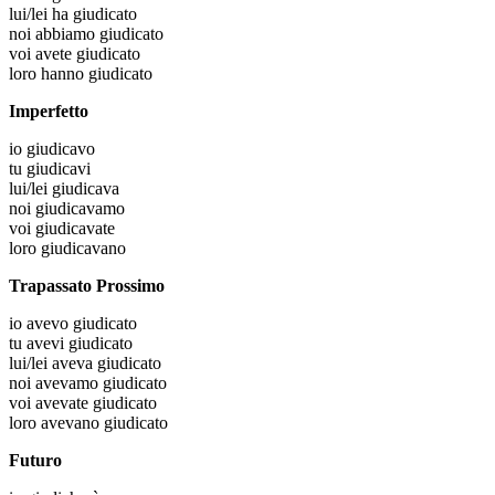
lui/lei
ha giudicato
noi
abbiamo giudicato
voi
avete giudicato
loro
hanno giudicato
Imperfetto
io
giudicavo
tu
giudicavi
lui/lei
giudicava
noi
giudicavamo
voi
giudicavate
loro
giudicavano
Trapassato Prossimo
io
avevo giudicato
tu
avevi giudicato
lui/lei
aveva giudicato
noi
avevamo giudicato
voi
avevate giudicato
loro
avevano giudicato
Futuro