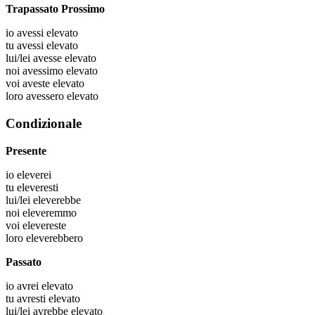
Trapassato Prossimo
io
avessi elevato
tu
avessi elevato
lui/lei
avesse elevato
noi
avessimo elevato
voi
aveste elevato
loro
avessero elevato
Condizionale
Presente
io
eleverei
tu
eleveresti
lui/lei
eleverebbe
noi
eleveremmo
voi
elevereste
loro
eleverebbero
Passato
io
avrei elevato
tu
avresti elevato
lui/lei
avrebbe elevato