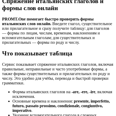
Спряжение итальянских глаголов и
формы слов онлайн
PROMT.One помогает быстро проверить формы
итальянских слов онлайн.
Введите глагол, существительное
или прилагательное и сразу получите таблицу: для глаголов
— формы по лицам, числам, временам, наклонениям и
вспомогательным глаголам; для существительных и
прилагательных — формы по роду и числу.
Что показывает таблица
Сервис показывает спряжение итальянских глаголов, включая
правильные, неправильные и часто употребимые формы, а
также формы существительных и прилагательных по роду и
числу. Это удобно для учёбы, перевода и быстрой проверки
грамматики.
Формы итальянских глаголов на
-are, -ere, -ire
, включая
исключения.
Основные времена и наклонения:
presente, imperfetto,
futuro, passato prossimo, condizionale, congiuntivo,
imperativo
.
Указание вспомогательного глагола в сложных