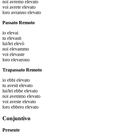
noi
avremo elevato
voi
avrete elevato
loro
avranno elevato
Passato Remoto
io
elevai
tu
elevasti
lui/lei
elevò
noi
elevammo
voi
elevaste
loro
elevarono
Trapassato Remoto
io
ebbi elevato
tu
avesti elevato
lui/lei
ebbe elevato
noi
avemmo elevato
voi
aveste elevato
loro
ebbero elevato
Conjuntivo
Presente