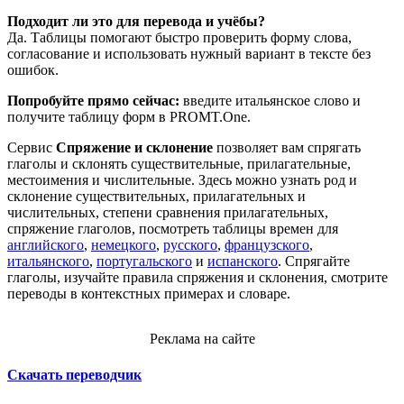
Подходит ли это для перевода и учёбы?
Да. Таблицы помогают быстро проверить форму слова,
согласование и использовать нужный вариант в тексте без
ошибок.
Попробуйте прямо сейчас:
введите итальянское слово и
получите таблицу форм в PROMT.One.
Сервис
Спряжение и склонение
позволяет вам спрягать
глаголы и склонять существительные, прилагательные,
местоимения и числительные. Здесь можно узнать род и
склонение существительных, прилагательных и
числительных, степени сравнения прилагательных,
спряжение глаголов, посмотреть таблицы времен для
английского
,
немецкого
,
русского
,
французского
,
итальянского
,
португальского
и
испанского
. Спрягайте
глаголы, изучайте правила спряжения и склонения, смотрите
переводы в контекстных примерах и словаре.
Реклама на сайте
Скачать переводчик