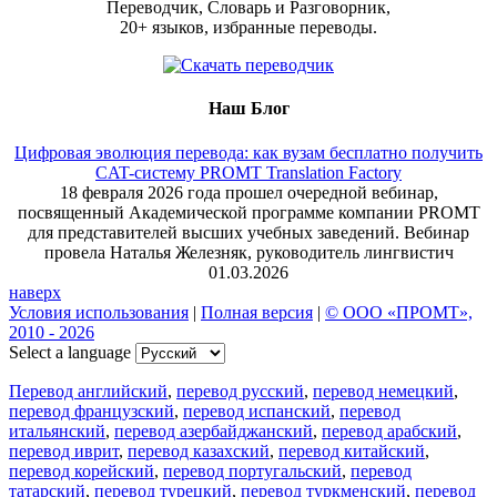
Переводчик, Словарь и Разговорник,
20+ языков, избранные переводы.
Наш Блог
Цифровая эволюция перевода: как вузам бесплатно получить
CAT-систему PROMT Translation Factory
18 февраля 2026 года прошел очередной вебинар,
посвященный Академической программе компании PROMT
для представителей высших учебных заведений. Вебинар
провела Наталья Железняк, руководитель лингвистич
01.03.2026
наверх
Условия использования
|
Полная версия
|
© ООО «ПРОМТ»,
2010 - 2026
Select a language
Перевод английский
,
перевод русский
,
перевод немецкий
,
перевод французский
,
перевод испанский
,
перевод
итальянский
,
перевод азербайджанский
,
перевод арабский
,
перевод иврит
,
перевод казахский
,
перевод китайский
,
перевод корейский
,
перевод португальский
,
перевод
татарский
,
перевод турецкий
,
перевод туркменский
,
перевод