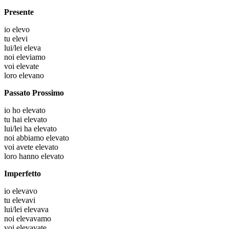
Presente
io
elevo
tu
elevi
lui/lei
eleva
noi
eleviamo
voi
elevate
loro
elevano
Passato Prossimo
io
ho elevato
tu
hai elevato
lui/lei
ha elevato
noi
abbiamo elevato
voi
avete elevato
loro
hanno elevato
Imperfetto
io
elevavo
tu
elevavi
lui/lei
elevava
noi
elevavamo
voi
elevavate