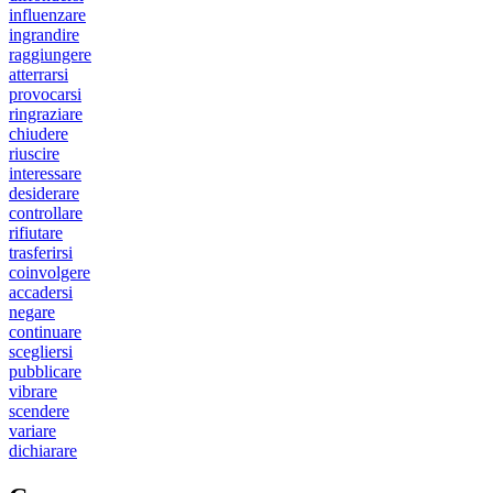
influenzare
ingrandire
raggiungere
atterrarsi
provocarsi
ringraziare
chiudere
riuscire
interessare
desiderare
controllare
rifiutare
trasferirsi
coinvolgere
accadersi
negare
continuare
scegliersi
pubblicare
vibrare
scendere
variare
dichiarare