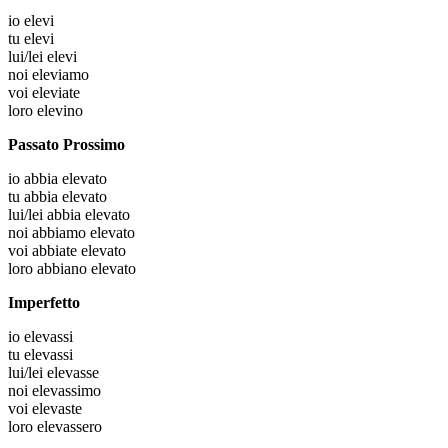
io
elevi
tu
elevi
lui/lei
elevi
noi
eleviamo
voi
eleviate
loro
elevino
Passato Prossimo
io
abbia elevato
tu
abbia elevato
lui/lei
abbia elevato
noi
abbiamo elevato
voi
abbiate elevato
loro
abbiano elevato
Imperfetto
io
elevassi
tu
elevassi
lui/lei
elevasse
noi
elevassimo
voi
elevaste
loro
elevassero