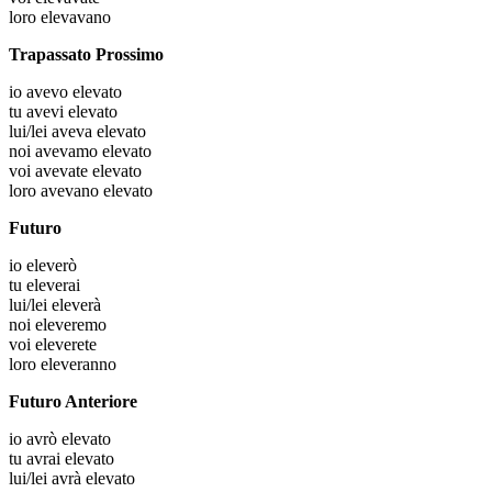
loro
elevavano
Trapassato Prossimo
io
avevo elevato
tu
avevi elevato
lui/lei
aveva elevato
noi
avevamo elevato
voi
avevate elevato
loro
avevano elevato
Futuro
io
eleverò
tu
eleverai
lui/lei
eleverà
noi
eleveremo
voi
eleverete
loro
eleveranno
Futuro Anteriore
io
avrò elevato
tu
avrai elevato
lui/lei
avrà elevato