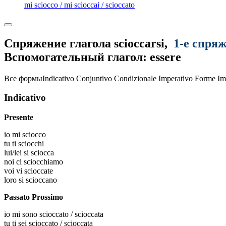
mi sciocco / mi scioccai / scioccato
Спряжение глагола
scioccarsi
,
1-е спря
Вспомогательный глагол: essere
Все формы
Indicativo
Conjuntivo
Condizionale
Imperativo
Forme Im
Indicativo
Presente
io
mi sciocco
tu
ti sciocchi
lui/lei
si sciocca
noi
ci sciocchiamo
voi
vi scioccate
loro
si scioccano
Passato Prossimo
io
mi sono scioccato / scioccata
tu
ti sei scioccato / scioccata