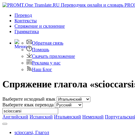
PRO
Перевод
Контексты
Спряжение
и склонение
Грамматика
Обратная связь
Помощь
Скачать приложение
Реклама у нас
Наш Блог
Спряжение глагола «scioccarsi
Выберите исходный язык
Выберите язык перевода
Английский
Испанский
Итальянский
Немецкий
Португальски
scioccarsi,
Глагол