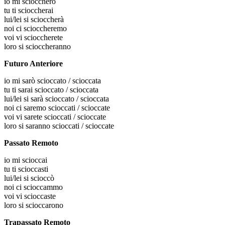
io
mi scioccherò
tu
ti scioccherai
lui/lei
si scioccherà
noi
ci scioccheremo
voi
vi scioccherete
loro
si scioccheranno
Futuro Anteriore
io
mi sarò scioccato / scioccata
tu
ti sarai scioccato / scioccata
lui/lei
si sarà scioccato / scioccata
noi
ci saremo scioccati / scioccate
voi
vi sarete scioccati / scioccate
loro
si saranno scioccati / scioccate
Passato Remoto
io
mi scioccai
tu
ti scioccasti
lui/lei
si scioccò
noi
ci scioccammo
voi
vi scioccaste
loro
si scioccarono
Trapassato Remoto