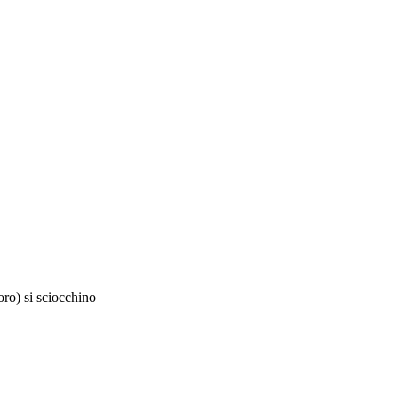
oro)
si sciocchino