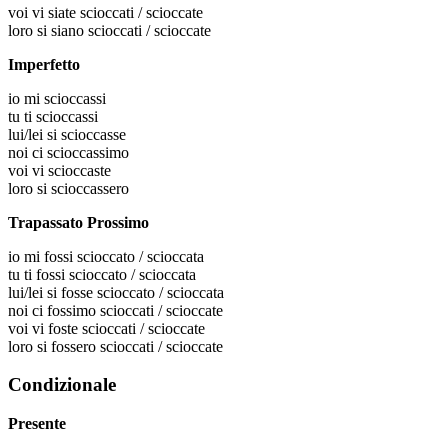
voi
vi siate scioccati / scioccate
loro
si siano scioccati / scioccate
Imperfetto
io
mi scioccassi
tu
ti scioccassi
lui/lei
si scioccasse
noi
ci scioccassimo
voi
vi scioccaste
loro
si scioccassero
Trapassato Prossimo
io
mi fossi scioccato / scioccata
tu
ti fossi scioccato / scioccata
lui/lei
si fosse scioccato / scioccata
noi
ci fossimo scioccati / scioccate
voi
vi foste scioccati / scioccate
loro
si fossero scioccati / scioccate
Condizionale
Presente