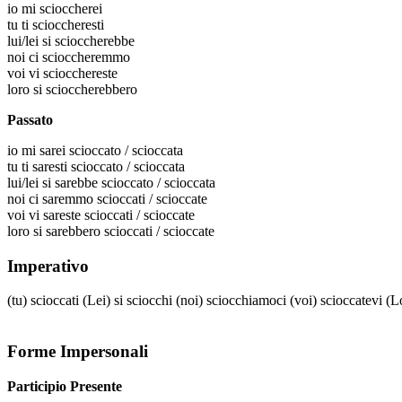
io
mi scioccherei
tu
ti scioccheresti
lui/lei
si scioccherebbe
noi
ci scioccheremmo
voi
vi sciocchereste
loro
si scioccherebbero
Passato
io
mi sarei scioccato / scioccata
tu
ti saresti scioccato / scioccata
lui/lei
si sarebbe scioccato / scioccata
noi
ci saremmo scioccati / scioccate
voi
vi sareste scioccati / scioccate
loro
si sarebbero scioccati / scioccate
Imperativo
(tu)
scioccati
(Lei)
si sciocchi
(noi)
sciocchiamoci
(voi)
scioccatevi
(L
Forme Impersonali
Participio Presente