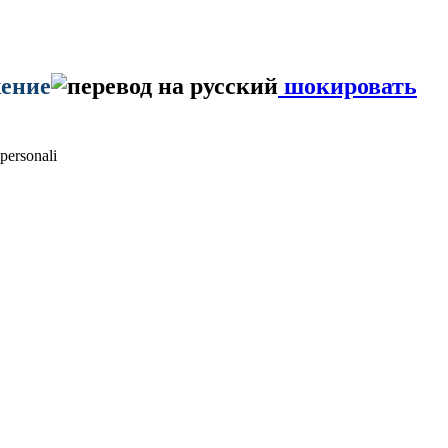
жение
шокировать
personali