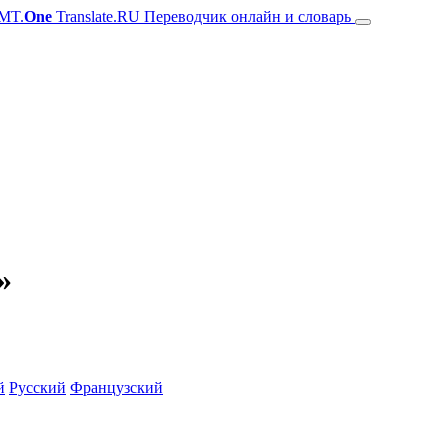
MT.
One
Translate.RU Переводчик онлайн и словарь
»
й
Русский
Французский