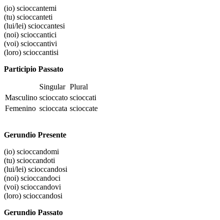
(io)
scioccantemi
(tu)
scioccanteti
(lui/lei)
scioccantesi
(noi)
scioccantici
(voi)
scioccantivi
(loro)
scioccantisi
Participio Passato
Singular
Plural
Masculino
scioccato
scioccati
Femenino
scioccata
scioccate
Gerundio Presente
(io)
scioccandomi
(tu)
scioccandoti
(lui/lei)
scioccandosi
(noi)
scioccandoci
(voi)
scioccandovi
(loro)
scioccandosi
Gerundio Passato