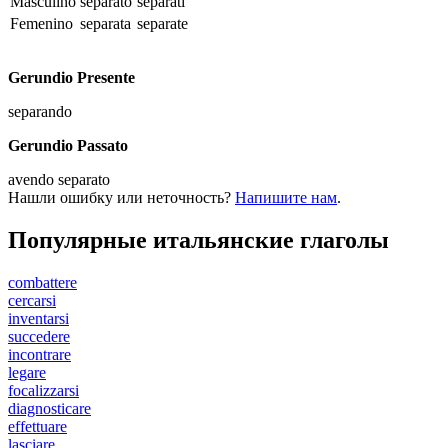
Masculino
separato
separati
Femenino
separata
separate
Gerundio Presente
separando
Gerundio Passato
avendo separato
Нашли ошибку или неточность?
Напишите нам
.
Популярные итальянские глаголы
combattere
cercarsi
inventarsi
succedere
incontrare
legare
focalizzarsi
diagnosticare
effettuare
lasciare