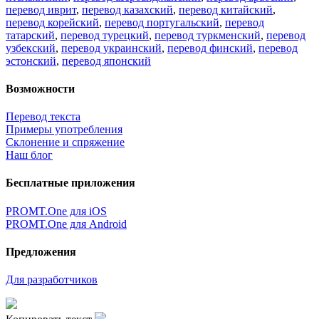
перевод иврит
,
перевод казахский
,
перевод китайский
,
перевод корейский
,
перевод португальский
,
перевод
татарский
,
перевод турецкий
,
перевод туркменский
,
перевод
узбекский
,
перевод украинский
,
перевод финский
,
перевод
эстонский
,
перевод японский
Возможности
Перевод текста
Примеры употребления
Склонение и спряжение
Наш блог
Бесплатные приложения
PROMT.One для iOS
PROMT.One для Android
Предложения
Для разработчиков