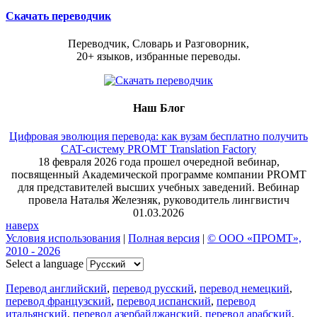
Скачать переводчик
Переводчик, Словарь и Разговорник,
20+ языков, избранные переводы.
Наш Блог
Цифровая эволюция перевода: как вузам бесплатно получить
CAT-систему PROMT Translation Factory
18 февраля 2026 года прошел очередной вебинар,
посвященный Академической программе компании PROMT
для представителей высших учебных заведений. Вебинар
провела Наталья Железняк, руководитель лингвистич
01.03.2026
наверх
Условия использования
|
Полная версия
|
© ООО «ПРОМТ»,
2010 - 2026
Select a language
Перевод английский
,
перевод русский
,
перевод немецкий
,
перевод французский
,
перевод испанский
,
перевод
итальянский
,
перевод азербайджанский
,
перевод арабский
,