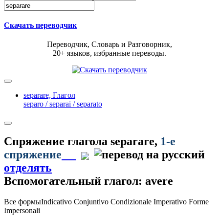
Скачать переводчик
Переводчик, Словарь и Разговорник,
20+ языков, избранные переводы.
separare,
Глагол
separo / separai / separato
Спряжение глагола
separare
,
1-е
спряжение
отделять
Вспомогательный глагол: avere
Все формы
Indicativo
Conjuntivo
Condizionale
Imperativo
Forme
Impersonali