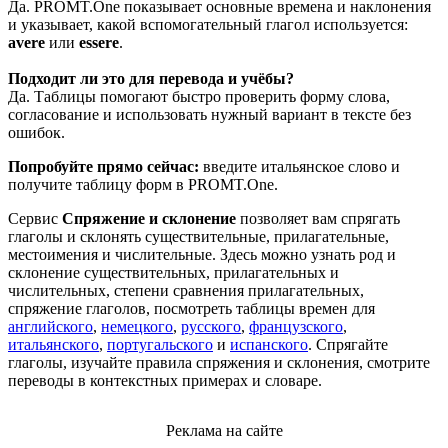
Да. PROMT.One показывает основные времена и наклонения
и указывает, какой вспомогательный глагол используется:
avere
или
essere
.
Подходит ли это для перевода и учёбы?
Да. Таблицы помогают быстро проверить форму слова,
согласование и использовать нужный вариант в тексте без
ошибок.
Попробуйте прямо сейчас:
введите итальянское слово и
получите таблицу форм в PROMT.One.
Сервис
Спряжение и склонение
позволяет вам спрягать
глаголы и склонять существительные, прилагательные,
местоимения и числительные. Здесь можно узнать род и
склонение существительных, прилагательных и
числительных, степени сравнения прилагательных,
спряжение глаголов, посмотреть таблицы времен для
английского
,
немецкого
,
русского
,
французского
,
итальянского
,
португальского
и
испанского
. Спрягайте
глаголы, изучайте правила спряжения и склонения, смотрите
переводы в контекстных примерах и словаре.
Реклама на сайте