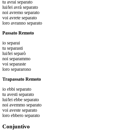
tu
avrai separato
lui/lei
avrà separato
noi
avremo separato
voi
avrete separato
loro
avranno separato
Passato Remoto
io
separai
tu
separasti
lui/lei
separò
noi
separammo
voi
separaste
loro
separarono
Trapassato Remoto
io
ebbi separato
tu
avesti separato
lui/lei
ebbe separato
noi
avemmo separato
voi
aveste separato
loro
ebbero separato
Conjuntivo