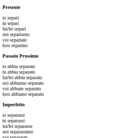
Presente
io
separi
tu
separi
lui/lei
separi
noi
separiamo
voi
separiate
loro
separino
Passato Prossimo
io
abbia separato
tu
abbia separato
lui/lei
abbia separato
noi
abbiamo separato
voi
abbiate separato
loro
abbiano separato
Imperfetto
io
separassi
tu
separassi
lui/lei
separasse
noi
separassimo
voi
separaste