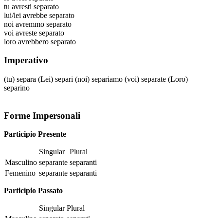
tu
avresti separato
lui/lei
avrebbe separato
noi
avremmo separato
voi
avreste separato
loro
avrebbero separato
Imperativo
(tu)
separa
(Lei)
separi
(noi)
separiamo
(voi)
separate
(Loro)
separino
Forme Impersonali
Participio Presente
Singular
Plural
Masculino
separante
separanti
Femenino
separante
separanti
Participio Passato
Singular
Plural