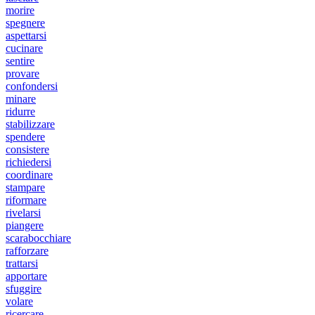
morire
spegnere
aspettarsi
cucinare
sentire
provare
confondersi
minare
ridurre
stabilizzare
spendere
consistere
richiedersi
coordinare
stampare
riformare
rivelarsi
piangere
scarabocchiare
rafforzare
trattarsi
apportare
sfuggire
volare
ricercare