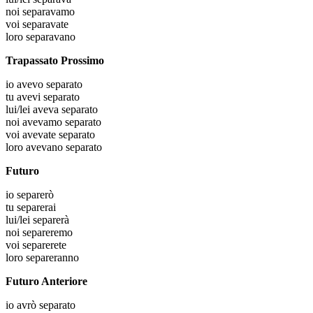
noi
separavamo
voi
separavate
loro
separavano
Trapassato Prossimo
io
avevo separato
tu
avevi separato
lui/lei
aveva separato
noi
avevamo separato
voi
avevate separato
loro
avevano separato
Futuro
io
separerò
tu
separerai
lui/lei
separerà
noi
separeremo
voi
separerete
loro
separeranno
Futuro Anteriore
io
avrò separato