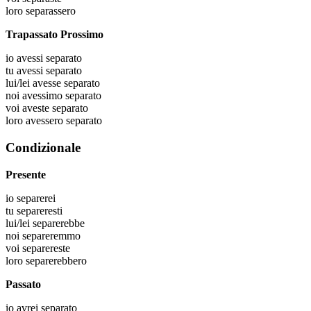
loro
separassero
Trapassato Prossimo
io
avessi separato
tu
avessi separato
lui/lei
avesse separato
noi
avessimo separato
voi
aveste separato
loro
avessero separato
Condizionale
Presente
io
separerei
tu
separeresti
lui/lei
separerebbe
noi
separeremmo
voi
separereste
loro
separerebbero
Passato
io
avrei separato