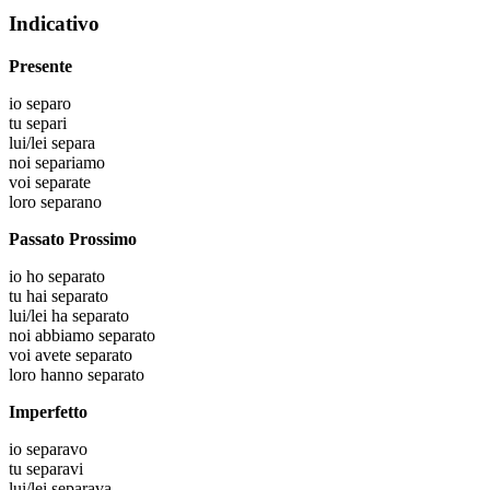
Indicativo
Presente
io
separo
tu
separi
lui/lei
separa
noi
separiamo
voi
separate
loro
separano
Passato Prossimo
io
ho separato
tu
hai separato
lui/lei
ha separato
noi
abbiamo separato
voi
avete separato
loro
hanno separato
Imperfetto
io
separavo
tu
separavi
lui/lei
separava