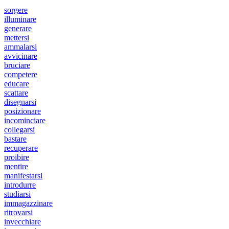
sorgere
illuminare
generare
mettersi
ammalarsi
avvicinare
bruciare
competere
educare
scattare
disegnarsi
posizionare
incominciare
collegarsi
bastare
recuperare
proibire
mentire
manifestarsi
introdurre
studiarsi
immagazzinare
ritrovarsi
invecchiare