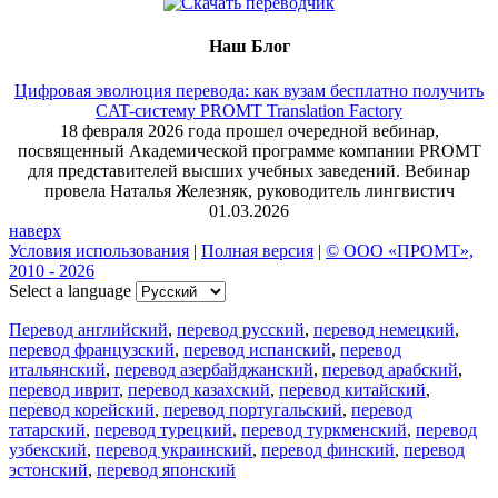
Наш Блог
Цифровая эволюция перевода: как вузам бесплатно получить
CAT-систему PROMT Translation Factory
18 февраля 2026 года прошел очередной вебинар,
посвященный Академической программе компании PROMT
для представителей высших учебных заведений. Вебинар
провела Наталья Железняк, руководитель лингвистич
01.03.2026
наверх
Условия использования
|
Полная версия
|
© ООО «ПРОМТ»,
2010 - 2026
Select a language
Перевод английский
,
перевод русский
,
перевод немецкий
,
перевод французский
,
перевод испанский
,
перевод
итальянский
,
перевод азербайджанский
,
перевод арабский
,
перевод иврит
,
перевод казахский
,
перевод китайский
,
перевод корейский
,
перевод португальский
,
перевод
татарский
,
перевод турецкий
,
перевод туркменский
,
перевод
узбекский
,
перевод украинский
,
перевод финский
,
перевод
эстонский
,
перевод японский