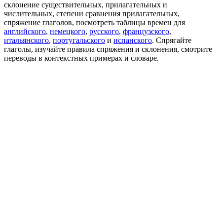
склонение существительных, прилагательных и
числительных, степени сравнения прилагательных,
спряжение глаголов, посмотреть таблицы времен для
английского
,
немецкого
,
русского
,
французского
,
итальянского
,
португальского
и
испанского
. Спрягайте
глаголы, изучайте правила спряжения и склонения, смотрите
переводы в контекстных примерах и словаре.