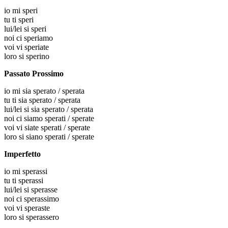
io
mi speri
tu
ti speri
lui/lei
si speri
noi
ci speriamo
voi
vi speriate
loro
si sperino
Passato Prossimo
io
mi sia sperato / sperata
tu
ti sia sperato / sperata
lui/lei
si sia sperato / sperata
noi
ci siamo sperati / sperate
voi
vi siate sperati / sperate
loro
si siano sperati / sperate
Imperfetto
io
mi sperassi
tu
ti sperassi
lui/lei
si sperasse
noi
ci sperassimo
voi
vi speraste
loro
si sperassero