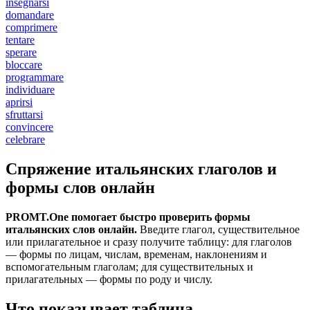
insegnarsi
domandare
comprimere
tentare
sperare
bloccare
programmare
individuare
aprirsi
sfruttarsi
convincere
celebrare
Спряжение итальянских глаголов и
формы слов онлайн
PROMT.One помогает быстро проверить формы
итальянских слов онлайн.
Введите глагол, существительное
или прилагательное и сразу получите таблицу: для глаголов
— формы по лицам, числам, временам, наклонениям и
вспомогательным глаголам; для существительных и
прилагательных — формы по роду и числу.
Что показывает таблица