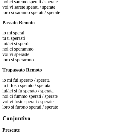
noi
ci saremo sperati / sperate
voi
vi sarete sperati / sperate
loro
si saranno sperati / sperate
Passato Remoto
io
mi sperai
tu
ti sperasti
lui/lei
si sperò
noi
ci sperammo
voi
vi speraste
loro
si sperarono
Trapassato Remoto
io
mi fui sperato / sperata
tu
ti fosti sperato / sperata
lui/lei
si fu sperato / sperata
noi
ci fummo sperati / sperate
voi
vi foste sperati / sperate
loro
si furono sperati / sperate
Conjuntivo
Presente