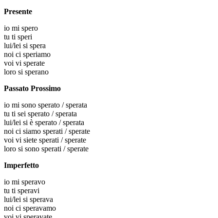
Presente
io
mi spero
tu
ti speri
lui/lei
si spera
noi
ci speriamo
voi
vi sperate
loro
si sperano
Passato Prossimo
io
mi sono sperato / sperata
tu
ti sei sperato / sperata
lui/lei
si è sperato / sperata
noi
ci siamo sperati / sperate
voi
vi siete sperati / sperate
loro
si sono sperati / sperate
Imperfetto
io
mi speravo
tu
ti speravi
lui/lei
si sperava
noi
ci speravamo
voi
vi speravate