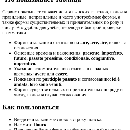
Сервис показывает спряжение итальянских глаголов, включая
правильные, неправильные и часто употребимые формы, а
также формы существительных и прилагательных по роду и
числу. Это удобно для учёбы, перевода и быстрой проверки
грамматики.
Формы итальянских глаголов на
-are, -ere, -ire
, включая
исключения.
Основные времена и наклонения:
presente, imperfetto,
futuro, passato prossimo, condizionale, congiuntivo,
imperativo
.
Указание вспомогательного глагола в сложных
временах:
avere
или
essere
.
Подсказки по
participio passato
и согласованию:
lei è
andata
,
loro sono venuti
.
Формы существительных и прилагательных по роду и
числу, включая случаи согласования.
Как пользоваться
Введите итальянское слово в строку поиска.
Нажмите
Поиск
.
Получите таблицу форм и выберите нужный вариант.