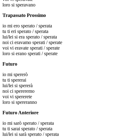
loro
si speravano
Trapassato Prossimo
io
mi ero sperato / sperata
tu
ti eri sperato / sperata
lui/lei
si era sperato / sperata
noi
ci eravamo sperati / sperate
voi
vi eravate sperati / sperate
loro
si erano sperati / sperate
Futuro
io
mi spererò
tu
ti spererai
lui/lei
si spererà
noi
ci spereremo
voi
vi spererete
loro
si spereranno
Futuro Anteriore
io
mi sarò sperato / sperata
tu
ti sarai sperato / sperata
lui/lei
si sarà sperato / sperata