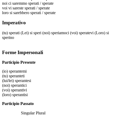
noi
ci saremmo sperati / sperate
voi
vi sareste sperati / sperate
loro
si sarebbero sperati / sperate
Imperativo
(tu)
sperati
(Lei)
si speri
(noi)
speriamoci
(voi)
speratevi
(Loro)
si
sperino
Forme Impersonali
Participio Presente
(io)
sperantemi
(tu)
speranteti
(lui/lei)
sperantesi
(noi)
sperantici
(voi)
sperantivi
(loro)
sperantisi
Participio Passato
Singular
Plural