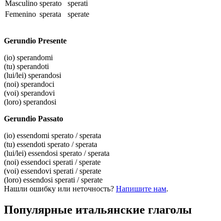
Masculino
sperato
sperati
Femenino
sperata
sperate
Gerundio Presente
(io)
sperandomi
(tu)
sperandoti
(lui/lei)
sperandosi
(noi)
sperandoci
(voi)
sperandovi
(loro)
sperandosi
Gerundio Passato
(io)
essendomi sperato / sperata
(tu)
essendoti sperato / sperata
(lui/lei)
essendosi sperato / sperata
(noi)
essendoci sperati / sperate
(voi)
essendovi sperati / sperate
(loro)
essendosi sperati / sperate
Нашли ошибку или неточность?
Напишите нам
.
Популярные итальянские глаголы