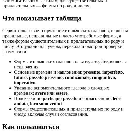
вспомогательным глаголам; для существительных и
прилагательных — формы по роду и числу.
Что показывает таблица
Сервис показывает спряжение итальянских глаголов, включая
правильные, неправильные и часто употребимые формы, а
также формы существительных и прилагательных по роду и
числу. Это удобно для учёбы, перевода и быстрой проверки
грамматики.
Формы итальянских глаголов на
-are, -ere, -ire
, включая
исключения.
Основные времена и наклонения:
presente, imperfetto,
futuro, passato prossimo, condizionale, congiuntivo,
imperativo
.
Указание вспомогательного глагола в сложных
временах:
avere
или
essere
.
Подсказки по
participio passato
и согласованию:
lei è
andata
,
loro sono venuti
.
Формы существительных и прилагательных по роду и
числу, включая случаи согласования.
Как пользоваться