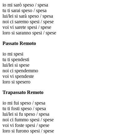
io
mi sarò speso / spesa
tu
ti sarai speso / spesa
lui/lei
si sarà speso / spesa
noi
ci saremo spesi / spese
voi
vi sarete spesi / spese
loro
si saranno spesi / spese
Passato Remoto
io
mi spesi
tu
ti spendesti
lui/lei
si spese
noi
ci spendemmo
voi
vi spendeste
loro
si spesero
Trapassato Remoto
io
mi fui speso / spesa
tu
ti fosti speso / spesa
lui/lei
si fu speso / spesa
noi
ci fummo spesi / spese
voi
vi foste spesi / spese
loro
si furono spesi / spese