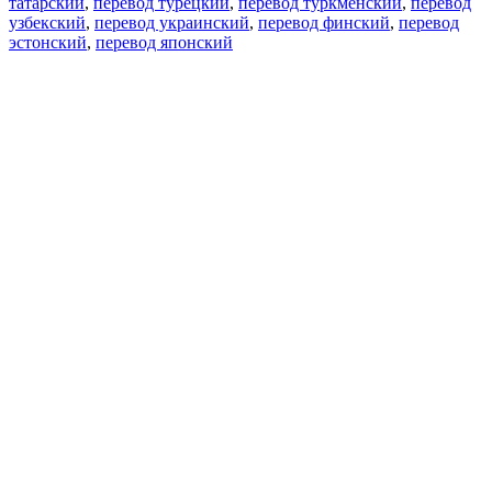
татарский
,
перевод турецкий
,
перевод туркменский
,
перевод
узбекский
,
перевод украинский
,
перевод финский
,
перевод
эстонский
,
перевод японский
Возможности
Перевод текста
Примеры употребления
Склонение и спряжение
Наш блог
Бесплатные приложения
PROMT.One для iOS
PROMT.One для Android
Предложения
Для разработчиков
Копировать текст
Копировать перевод
Сообщить о проблеме