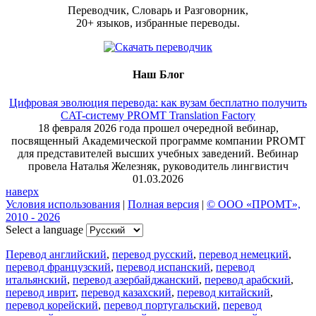
Переводчик, Словарь и Разговорник,
20+ языков, избранные переводы.
Наш Блог
Цифровая эволюция перевода: как вузам бесплатно получить
CAT-систему PROMT Translation Factory
18 февраля 2026 года прошел очередной вебинар,
посвященный Академической программе компании PROMT
для представителей высших учебных заведений. Вебинар
провела Наталья Железняк, руководитель лингвистич
01.03.2026
наверх
Условия использования
|
Полная версия
|
© ООО «ПРОМТ»,
2010 - 2026
Select a language
Перевод английский
,
перевод русский
,
перевод немецкий
,
перевод французский
,
перевод испанский
,
перевод
итальянский
,
перевод азербайджанский
,
перевод арабский
,
перевод иврит
,
перевод казахский
,
перевод китайский
,
перевод корейский
,
перевод португальский
,
перевод