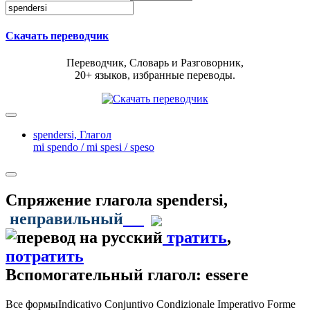
Скачать переводчик
Переводчик, Словарь и Разговорник,
20+ языков, избранные переводы.
spendersi,
Глагол
mi spendo / mi spesi / speso
Спряжение глагола
spendersi
,
неправильный
тратить
,
потратить
Вспомогательный глагол: essere
Все формы
Indicativo
Conjuntivo
Condizionale
Imperativo
Forme