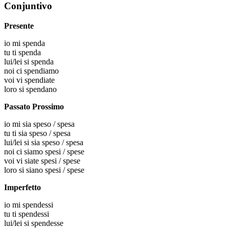
Conjuntivo
Presente
io
mi spenda
tu
ti spenda
lui/lei
si spenda
noi
ci spendiamo
voi
vi spendiate
loro
si spendano
Passato Prossimo
io
mi sia speso / spesa
tu
ti sia speso / spesa
lui/lei
si sia speso / spesa
noi
ci siamo spesi / spese
voi
vi siate spesi / spese
loro
si siano spesi / spese
Imperfetto
io
mi spendessi
tu
ti spendessi
lui/lei
si spendesse