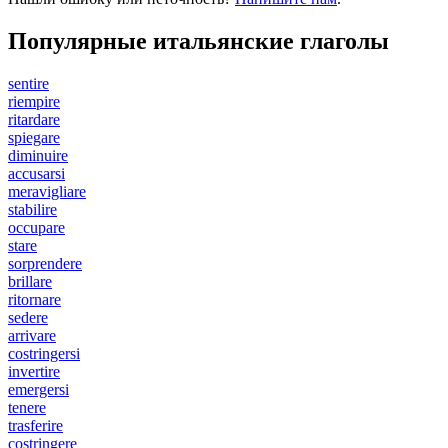
Популярные итальянские глаголы
sentire
riempire
ritardare
spiegare
diminuire
accusarsi
meravigliare
stabilire
occupare
stare
sorprendere
brillare
ritornare
sedere
arrivare
costringersi
invertire
emergersi
tenere
trasferire
costringere