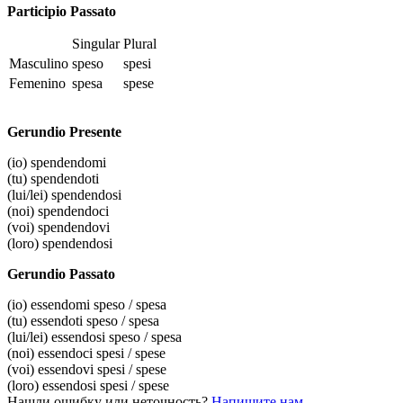
Participio Passato
Singular
Plural
Masculino
speso
spesi
Femenino
spesa
spese
Gerundio Presente
(io)
spendendomi
(tu)
spendendoti
(lui/lei)
spendendosi
(noi)
spendendoci
(voi)
spendendovi
(loro)
spendendosi
Gerundio Passato
(io)
essendomi speso / spesa
(tu)
essendoti speso / spesa
(lui/lei)
essendosi speso / spesa
(noi)
essendoci spesi / spese
(voi)
essendovi spesi / spese
(loro)
essendosi spesi / spese
Нашли ошибку или неточность?
Напишите нам
.