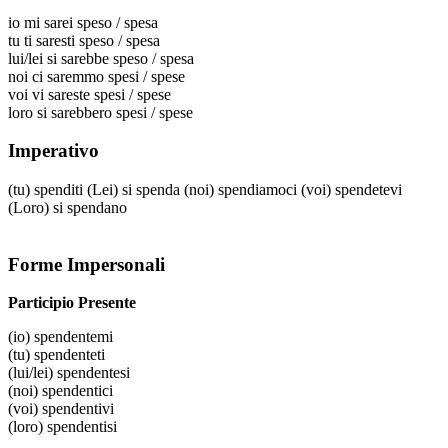
io
mi sarei speso / spesa
tu
ti saresti speso / spesa
lui/lei
si sarebbe speso / spesa
noi
ci saremmo spesi / spese
voi
vi sareste spesi / spese
loro
si sarebbero spesi / spese
Imperativo
(tu)
spenditi
(Lei)
si spenda
(noi)
spendiamoci
(voi)
spendetevi
(Loro)
si spendano
Forme Impersonali
Participio Presente
(io)
spendentemi
(tu)
spendenteti
(lui/lei)
spendentesi
(noi)
spendentici
(voi)
spendentivi
(loro)
spendentisi