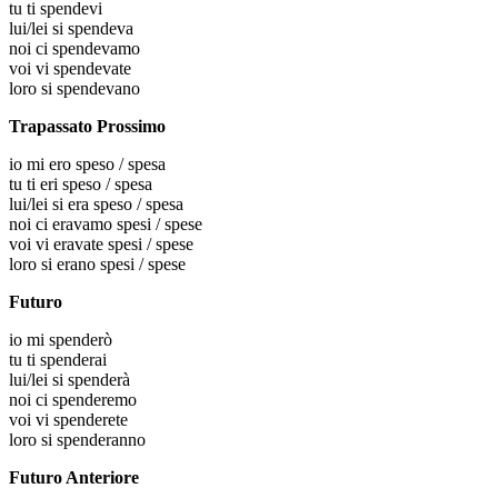
tu
ti spendevi
lui/lei
si spendeva
noi
ci spendevamo
voi
vi spendevate
loro
si spendevano
Trapassato Prossimo
io
mi ero speso / spesa
tu
ti eri speso / spesa
lui/lei
si era speso / spesa
noi
ci eravamo spesi / spese
voi
vi eravate spesi / spese
loro
si erano spesi / spese
Futuro
io
mi spenderò
tu
ti spenderai
lui/lei
si spenderà
noi
ci spenderemo
voi
vi spenderete
loro
si spenderanno
Futuro Anteriore