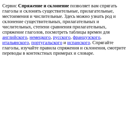
Сервис
Спряжение и склонение
позволяет вам спрягать
глаголы и склонять существительные, прилагательные,
местоимения и числительные. Здесь можно узнать род и
склонение существительных, прилагательных и
числительных, степени сравнения прилагательных,
спряжение глаголов, посмотреть таблицы времен для
английского
,
немецкого
,
русского
,
французского
,
итальянского
,
португальского
и
испанского
. Спрягайте
глаголы, изучайте правила спряжения и склонения, смотрите
переводы в контекстных примерах и словаре.