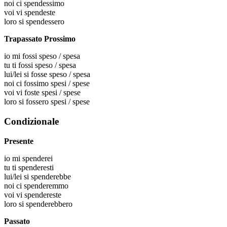
noi
ci spendessimo
voi
vi spendeste
loro
si spendessero
Trapassato Prossimo
io
mi fossi speso / spesa
tu
ti fossi speso / spesa
lui/lei
si fosse speso / spesa
noi
ci fossimo spesi / spese
voi
vi foste spesi / spese
loro
si fossero spesi / spese
Condizionale
Presente
io
mi spenderei
tu
ti spenderesti
lui/lei
si spenderebbe
noi
ci spenderemmo
voi
vi spendereste
loro
si spenderebbero
Passato