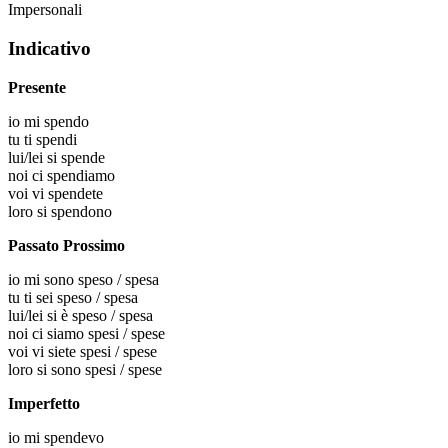
Impersonali
Indicativo
Presente
io
mi spendo
tu
ti spendi
lui/lei
si spende
noi
ci spendiamo
voi
vi spendete
loro
si spendono
Passato Prossimo
io
mi sono speso / spesa
tu
ti sei speso / spesa
lui/lei
si è speso / spesa
noi
ci siamo spesi / spese
voi
vi siete spesi / spese
loro
si sono spesi / spese
Imperfetto
io
mi spendevo