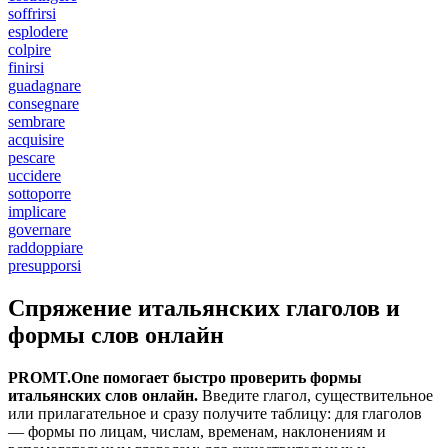
soffrirsi
esplodere
colpire
finirsi
guadagnare
consegnare
sembrare
acquisire
pescare
uccidere
sottoporre
implicare
governare
raddoppiare
presupporsi
Спряжение итальянских глаголов и
формы слов онлайн
PROMT.One помогает быстро проверить формы
итальянских слов онлайн.
Введите глагол, существительное
или прилагательное и сразу получите таблицу: для глаголов
— формы по лицам, числам, временам, наклонениям и