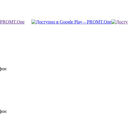
фон
фон