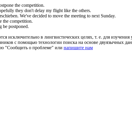
ostpone
the competition.
pefully they don't
delay
my flight like the others.
rschieben
.
We've decided to
move
the meeting to next Sunday.
e
the competition.
ng be
postponed
.
ся исключительно в лингвистических целях, т. е. для изучения 
очников с помощью технологии поиска на основе двуязычных д
ию "Сообщить о проблеме" или
напишите нам