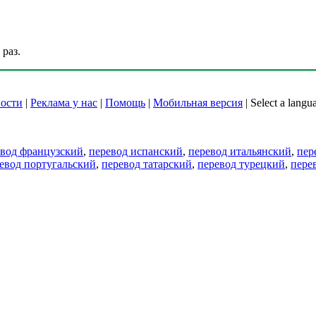
раз.
ости
|
Реклама у нас
|
Помощь
|
Мобильная версия
|
Select a langu
евод французский
,
перевод испанский
,
перевод итальянский
,
пер
евод португальский
,
перевод татарский
,
перевод турецкий
,
пере