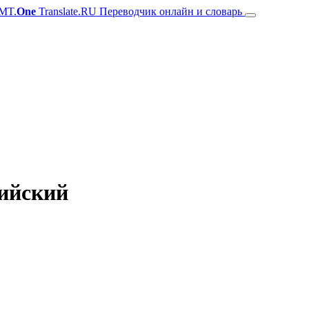
MT.
One
Translate.RU Переводчик онлайн и словарь
лийский