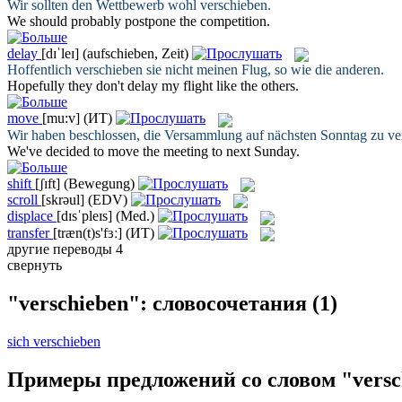
Wir sollten den Wettbewerb wohl
verschieben
.
We should probably
postpone
the competition.
delay
[dɪˈleɪ]
(aufschieben, Zeit)
Hoffentlich
verschieben
sie nicht meinen Flug, so wie die anderen.
Hopefully they don't
delay
my flight like the others.
move
[mu:v]
(ИТ)
Wir haben beschlossen, die Versammlung auf nächsten Sonntag zu
ve
We've decided to
move
the meeting to next Sunday.
shift
[ʃɪft]
(Bewegung)
scroll
[skrəul]
(EDV)
displace
[dɪsˈpleɪs]
(Med.)
transfer
[træn(t)s'fɜː]
(ИТ)
другие переводы
4
свернуть
"verschieben": словосочетания
(1)
sich verschieben
Примеры предложений со словом "versc