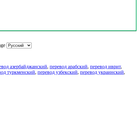
age
евод азербайджанский
,
перевод арабский
,
перевод иврит
,
вод туркменский
,
перевод узбекский
,
перевод украинский
,