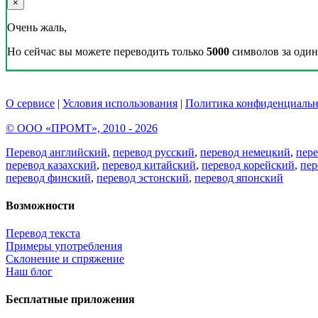
×
Очень жаль,
Но сейчас вы можете переводить только
5000
символов за один 
О сервисе
|
Условия использования
|
Политика конфиденциальн
© ООО «ПРОМТ», 2010 - 2026
Перевод английский
,
перевод русский
,
перевод немецкий
,
пер
перевод казахский
,
перевод китайский
,
перевод корейский
,
пер
перевод финский
,
перевод эстонский
,
перевод японский
Возможности
Перевод текста
Примеры употребления
Склонение и спряжение
Наш блог
Бесплатные приложения