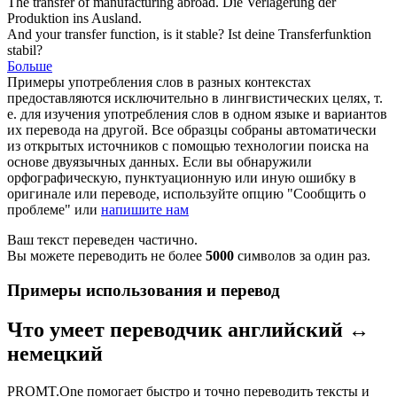
The
transfer
of manufacturing abroad.
Die Verlagerung der
Produktion ins Ausland.
And your
transfer
function, is it stable?
Ist deine Transferfunktion
stabil?
Больше
Примеры употребления слов в разных контекстах
предоставляются исключительно в лингвистических целях, т.
е. для изучения употребления слов в одном языке и вариантов
их перевода на другой. Все образцы собраны автоматически
из открытых источников с помощью технологии поиска на
основе двуязычных данных. Если вы обнаружили
орфографическую, пунктуационную или иную ошибку в
оригинале или переводе, используйте опцию "Сообщить о
проблеме" или
напишите нам
Ваш текст переведен частично.
Вы можете переводить не более
5000
символов за один раз.
Примеры использования и перевод
Что умеет переводчик английский ↔
немецкий
PROMT.One помогает быстро и точно переводить тексты и