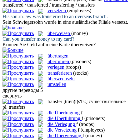
transferred / transferred / transferring / transfers
versetzen
(employees)
His son-in-law was
transferred
to an overseas branch.
Sein Schwiegersohn wurde in eine ausländische Filiale
versetzt
.
überweisen
(money)
Can you
transfer
money to my card?
Können Sie Geld auf meine Karte
überweisen
?
übertragen
überführen
(prisoners)
verlegen
(troops)
transferieren
(stocks)
überwechseln
umstellen
другие переводы
5
свернуть
transfer
[træn(t)s'fɜː]
существительное
pl.
transfers
die
Übertragung
f
die
Überführung
f
(prisoners)
die
Verlegung
f
(troops)
die
Versetzung
f
(employees)
die
Überweisung
f
(money)