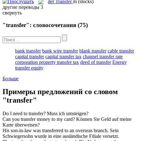
der
Transfer
m
(stocks)
другие переводы
3
свернуть
"transfer": словосочетания
(75)
bank transfer
bank wire transfer
blank transfer
cable transfer
capital transfer
capital transfer tax
channel transfer rate
corporation property transfer tax
deed of transfer
Energy
transfer equity
Больше
Примеры предложений со словом
"transfer"
Do I need to
transfer
?
Muss ich
umsteigen
?
Can you
transfer
money to my card?
Können Sie Geld auf meine
Karte
überweisen
?
His son-in-law was
transferred
to an overseas branch.
Sein
Schwiegersohn wurde in eine ausländische Filiale
versetzt
.