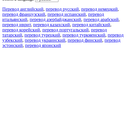
Перевод английский
,
перевод русский
,
перевод немецкий
,
перевод французский
,
перевод испанский
,
перевод
итальянский
,
перевод азербайджанский
,
перевод арабский
,
перевод иврит
,
перевод казахский
,
перевод китайский
,
перевод корейский
,
перевод португальский
,
перевод
татарский
,
перевод турецкий
,
перевод туркменский
,
перевод
узбекский
,
перевод украинский
,
перевод финский
,
перевод
эстонский
,
перевод японский
Возможности
Перевод текста
Примеры употребления
Склонение и спряжение
Наш блог
Бесплатные приложения
PROMT.One для iOS
PROMT.One для Android
Предложения