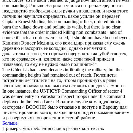
stick forces, so he hadn’t learned to judge how much aileron he was
commanding
.
Раньше Эстрихер учился на тренажере, но тот
неадекватно отображал силы ручки
управления
, и из-за этого
летчик не научился определять, какое усилие он передает.
Captain Ernest Medina, his
commanding
officer, ordered him to
burn the village down and pollute its wells, but there is no clear
evidence that the order included killing non-combatants - and of
course if such an order were issued, it should not have been obeyed.
Капитан Эрнест Медина, его командир,
приказал
ему сжечь
деревню и засорить ее колодцы, однако нет четких
доказательств того, что приказ содержал также убийство тех,
кто не сражался - и, конечно, даже если такой приказ и
издавался, то ему не нужно было подчиняться.
The Gülenists had spent decades infiltrating the military; but the
commanding
heights had remained out of reach.
Гюленисты
потратили десятилетия на то, чтобы проникнуть в ряды
военных; но
командные
высоты остались вне досягаемости.
In one instance, the UNFICYP
Commanding
Officer of sector 4
was denied entry to Varosha to inspect troops under his command
deployed in the fenced area.
В одном случае командующему
сектором 4 ВСООНК было отказано в доступе в Варошу для
инспектирования войск, находящихся под его
командованием
и развернутых в огороженном стеной районе.
Больше
Примеры употребления слов в разных контекстах