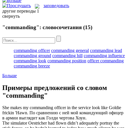
заповедовать
другие переводы
1
свернуть
"commanding": словосочетания
(15)
commanding officer
commanding general
commanding lead
commanding ground
commanding hill
commanding influence
commanding look
commanding position
officer commanding
commanding breeze
Больше
Примеры предложений со словом
"commanding"
She makes my
commanding
officer in the service look like Goldie
frickin 'Hawn.
По сравнению с ней мой
командующий
офицер
в армии выглядит как Голди чертова Хоун.
The simulator Oestricher had flown didn’t adequately portray the