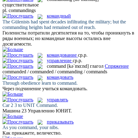
существительное
pl.
commandings
командный
The Gülenists had spent decades infiltrating the military; but the
commanding
heights had remained out of reach.
Гюленисты потратили десятилетия на то, чтобы проникнуть в
ряды военных; но
командные
высоты остались вне
досягаемости.
командование
ср.р.
управление
ср.р.
command
[kəˈmɑ:nd]
глагол
Спряжение
commanded / commanded / commanding / commands
командовать
Through obedience learn to
command
.
Через подчинение учиться
командовать
.
управлять
Car 2 3 to UNIT
Command
.
Машина 23
Управлению
ЮНИТ.
приказывать
As you
command
, your nibs.
Как
прикажете
, величество.