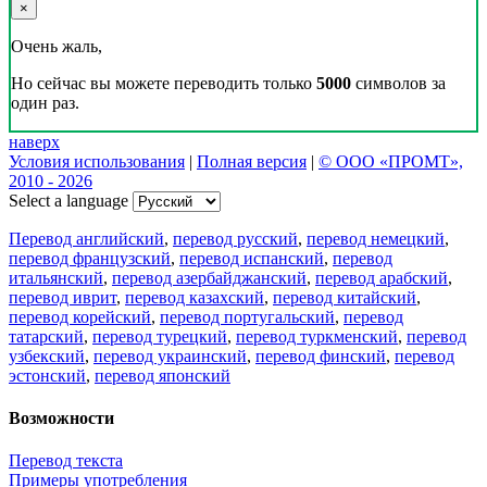
×
Очень жаль,
Но сейчас вы можете переводить только
5000
символов за
один раз.
наверх
Условия использования
|
Полная версия
|
© ООО «ПРОМТ»,
2010 - 2026
Select a language
Перевод английский
,
перевод русский
,
перевод немецкий
,
перевод французский
,
перевод испанский
,
перевод
итальянский
,
перевод азербайджанский
,
перевод арабский
,
перевод иврит
,
перевод казахский
,
перевод китайский
,
перевод корейский
,
перевод португальский
,
перевод
татарский
,
перевод турецкий
,
перевод туркменский
,
перевод
узбекский
,
перевод украинский
,
перевод финский
,
перевод
эстонский
,
перевод японский
Возможности
Перевод текста
Примеры употребления