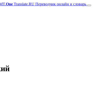
MT.
One
Translate.RU Переводчик онлайн и словарь
кий