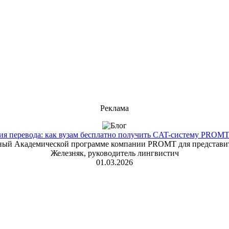
Реклама
 перевода: как вузам бесплатно получить CAT-систему PROMT T
енный Академической программе компании PROMT для представит
Железняк, руководитель лингвистич
01.03.2026