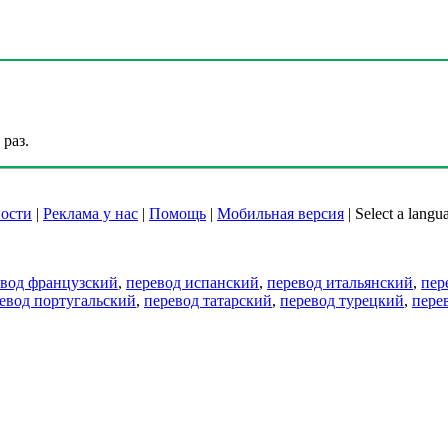
раз.
ости
|
Реклама у нас
|
Помощь
|
Мобильная версия
|
Select a langu
евод французский
,
перевод испанский
,
перевод итальянский
,
пер
евод португальский
,
перевод татарский
,
перевод турецкий
,
пере