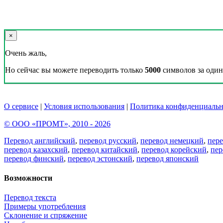
×
Очень жаль,
Но сейчас вы можете переводить только
5000
символов за один 
О сервисе
|
Условия использования
|
Политика конфиденциальн
© ООО «ПРОМТ», 2010 - 2026
Перевод английский
,
перевод русский
,
перевод немецкий
,
пер
перевод казахский
,
перевод китайский
,
перевод корейский
,
пер
перевод финский
,
перевод эстонский
,
перевод японский
Возможности
Перевод текста
Примеры употребления
Склонение и спряжение