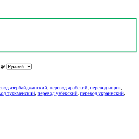
age
евод азербайджанский
,
перевод арабский
,
перевод иврит
,
вод туркменский
,
перевод узбекский
,
перевод украинский
,