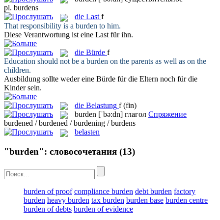
pl.
burdens
die
Last
f
That responsibility is a
burden
to him.
Diese Verantwortung ist eine
Last
für ihn.
die
Bürde
f
Education should not be a
burden
on the parents as well as on the
children.
Ausbildung sollte weder eine
Bürde
für die Eltern noch für die
Kinder sein.
die
Belastung
f
(fin)
burden
[ˈbə:dn]
глагол
Спряжение
burdened / burdened / burdening / burdens
belasten
"burden": словосочетания
(13)
burden of proof
compliance burden
debt burden
factory
burden
heavy burden
tax burden
burden base
burden centre
burden of debts
burden of evidence