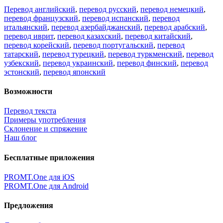
Перевод английский
,
перевод русский
,
перевод немецкий
,
перевод французский
,
перевод испанский
,
перевод
итальянский
,
перевод азербайджанский
,
перевод арабский
,
перевод иврит
,
перевод казахский
,
перевод китайский
,
перевод корейский
,
перевод португальский
,
перевод
татарский
,
перевод турецкий
,
перевод туркменский
,
перевод
узбекский
,
перевод украинский
,
перевод финский
,
перевод
эстонский
,
перевод японский
Возможности
Перевод текста
Примеры употребления
Склонение и спряжение
Наш блог
Бесплатные приложения
PROMT.One для iOS
PROMT.One для Android
Предложения