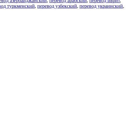
евод азербайджанский
,
перевод арабский
,
перевод иврит
,
вод туркменский
,
перевод узбекский
,
перевод украинский
,