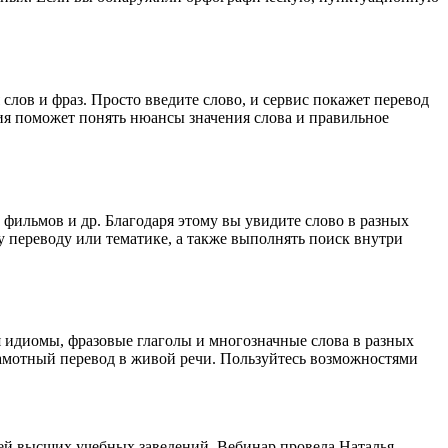
лов и фраз. Просто введите слово, и сервис покажет перевод
ция поможет понять нюансы значения слова и правильное
 фильмов и др. Благодаря этому вы увидите слово в разных
у переводу или тематике, а также выполнять поиск внутри
я идиомы, фразовые глаголы и многозначные слова в разных
грамотный перевод в живой речи. Пользуйтесь возможностями
ей высших учебных заведений. Вебинар провела Наталья