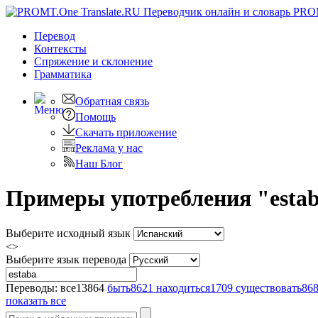
PRO
Перевод
Контексты
Спряжение
и склонение
Грамматика
Обратная связь
Помощь
Скачать приложение
Реклама у нас
Наш Блог
Примеры употребления "estab
Выберите исходный язык
<>
Выберите язык перевода
Переводы:
все
13864
быть
8621
находиться
1709
существовать
86
показать все