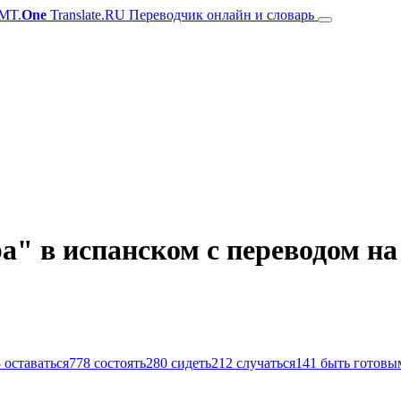
MT.
One
Translate.RU Переводчик онлайн и словарь
a" в испанском с переводом на
8
оставаться
778
состоять
280
сидеть
212
случаться
141
быть готовы