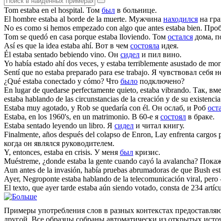
Tom
estaba
en el hospital.
Том
был
в больнице.
El hombre
estaba
al borde de la muerte.
Мужчина
находился
на гра
No es como si hemos empezado con algo que antes
estaba
bien.
Про
Tom se quedó en casa porque
estaba
lloviendo.
Том
остался
дома, п
Así es que la idea
estaba
ahí.
Вот в чем
состояла
идея.
Él
estaba
sentado bebiendo vino.
Он
сидел
и пил вино.
Yo había estado ahí dos veces, y
estaba
terriblemente asustado de mori
Sentí que no
estaba
preparado para ese trabajo.
Я чувствовал себя н
¿Qué
estaba
conectado y cómo?
Что
было
подключено?
En lugar de quedarse perfectamente quieto,
estaba
vibrando.
Так, вм
estaba
hablando de las circunstancias de la creación y de su existencia
Estaba
muy agotado, y Rob se quedaría con él.
Он ослаб, и Роб
ост
Estaba
, en los 1960's, en un matrimonio.
В 60-е я
состоял
в браке.
Estaba
sentado leyendo un libro.
Я
сидел
и читал книгу.
Finalmente, años después del colapso de Enron, Lay enfrenta cargos
когда он являлся руководителем.
Y, entonces,
estaba
en crisis.
У меня
был
кризис.
Muéstreme, ¿donde
estaba
la gente cuando cayó la avalancha?
Покаж
Aun antes de la invasión, había pruebas abrumadoras de que Bush
es
Ayer, Negroponte
estaba
hablando de la telecomunicación viral, pero 
El texto, que ayer tarde
estaba
aún siendo votado, consta de 234 artícu
Примеры употребления слов в разных контекстах предоставляют
другой. Все образцы собраны автоматически из открытых ист