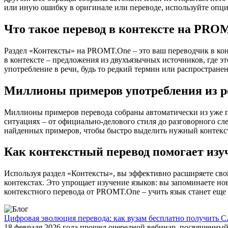
или иную ошибку в оригинале или переводе, используйте опц
Что такое перевод в контексте на PRO
Раздел «Контексты» на PROMT.One – это ваш переводчик в кон
в контексте – предложения из двухъязычных источников, где э
употребление в речи, будь то редкий термин или распространен
Миллионы примеров употребления из р
Миллионы примеров перевода собраны автоматически из уже пер
ситуациях – от официально-делового стиля до разговорного сл
найденных примеров, чтобы быстро выделить нужный контекс
Как контекстный перевод помогает изу
Используя раздел «Контексты», вы эффективно расширяете свой
контекстах. Это упрощает изучение языков: вы запоминаете но
контекстного перевода от PROMT.One – учить язык станет еще 
Цифровая эволюция перевода: как вузам бесплатно получить C
18 февраля 2026 года прошел очередной вебинар, посвященн