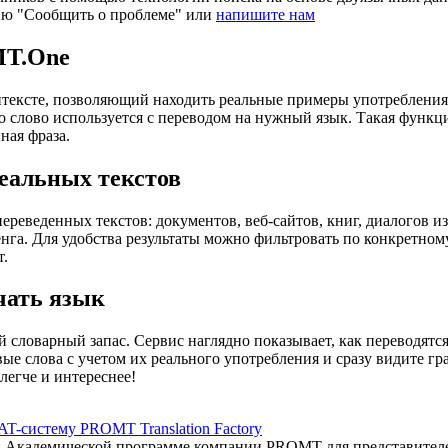
ию "Сообщить о проблеме" или
напишите нам
MT.One
тексте, позволяющий находить реальные примеры употребления с
то слово используется с переводом на нужный язык. Такая функ
ная фраза.
еальных текстов
еведенных текстов: документов, веб-сайтов, книг, диалогов из
енга. Для удобства результаты можно фильтровать по конкретном
т.
чать язык
 словарный запас. Сервис наглядно показывает, как переводятс
вые слова с учетом их реального употребления и сразу видите 
легче и интереснее!
AT-систему PROMT Translation Factory
ый Академической программе компании PROMT для представител