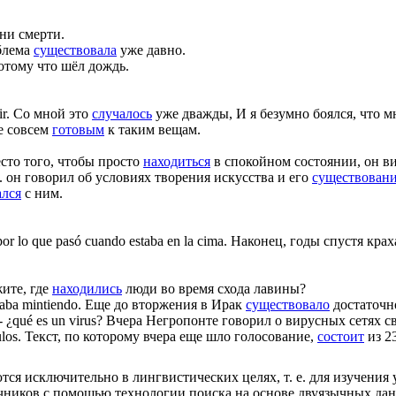
ни смерти.
блема
существовала
уже давно.
отому что шёл дождь.
r.
Со мной это
случалось
уже дважды, И я безумно боялся, что м
е совсем
готовым
к таким вещам.
есто того, чтобы просто
находиться
в спокойном состоянии, он в
.
он говорил об условиях творения искусства и его
существован
ался
с ним.
 por lo que pasó cuando
estaba
en la cima.
Наконец, годы спустя крах
ите, где
находились
люди во время схода лавины?
taba
mintiendo.
Еще до вторжения в Ирак
существовало
достаточн
- ¿qué es un virus?
Вчера Негропонте говорил о вирусных сетях с
los.
Текст, по которому вчера еще шло голосование,
состоит
из 23
ся исключительно в лингвистических целях, т. е. для изучения 
очников с помощью технологии поиска на основе двуязычных д