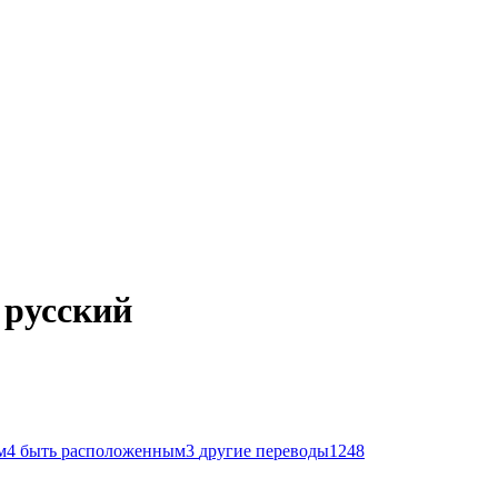
 русский
м
4
быть расположенным
3
другие переводы
1248