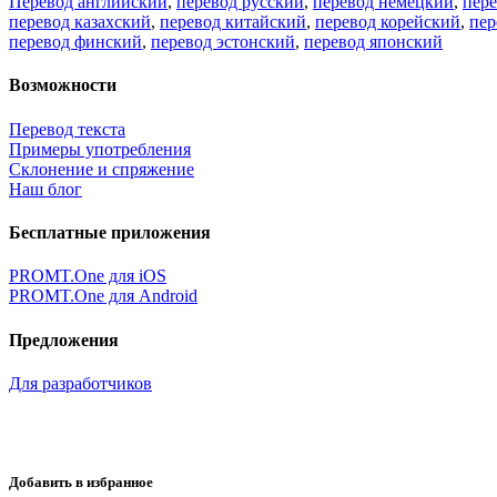
Перевод английский
,
перевод русский
,
перевод немецкий
,
пер
перевод казахский
,
перевод китайский
,
перевод корейский
,
пер
перевод финский
,
перевод эстонский
,
перевод японский
Возможности
Перевод текста
Примеры употребления
Склонение и спряжение
Наш блог
Бесплатные приложения
PROMT.One для iOS
PROMT.One для Android
Предложения
Для разработчиков
Добавить в избранное