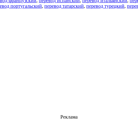
евод французский
,
перевод испанский
,
перевод итальянский
,
пер
евод португальский
,
перевод татарский
,
перевод турецкий
,
пере
Реклама