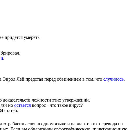
не придется умереть.
ибрировал.
ии
.
а Энрол Лей предстал перед обвинением в том, что
случилось
,
о доказательств ложности этих утверждений.
вязи но
остается
вопрос - что такое вирус?
4 статей.
употребления слов в одном языке и вариантов их перевода на
анных. Если вы обнаружили орфографическую, пунктуационную