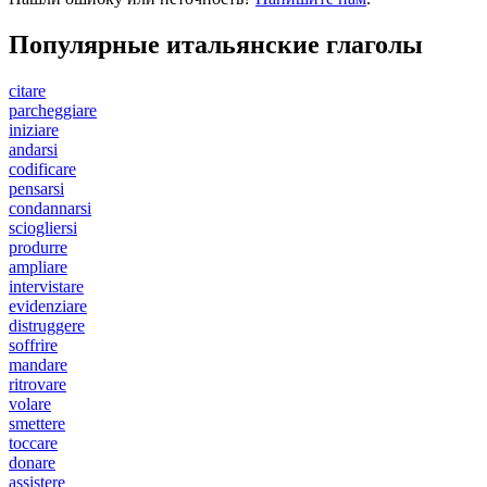
Популярные итальянские глаголы
citare
parcheggiare
iniziare
andarsi
codificare
pensarsi
condannarsi
sciogliersi
produrre
ampliare
intervistare
evidenziare
distruggere
soffrire
mandare
ritrovare
volare
smettere
toccare
donare
assistere