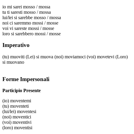
io
mi sarei mosso / mossa
tu
ti saresti mosso / mossa
lui/lei
si sarebbe mosso / mossa
noi
ci saremmo mossi / mosse
voi
vi sareste mossi / mosse
loro
si sarebbero mossi / mosse
Imperativo
(tu)
muoviti
(Lei)
si muova
(noi)
moviamoci
(voi)
movetevi
(Loro)
si muovano
Forme Impersonali
Participio Presente
(io)
moventemi
(tu)
moventeti
(lui/lei)
moventesi
(noi)
moventici
(voi)
moventivi
(loro)
moventisi