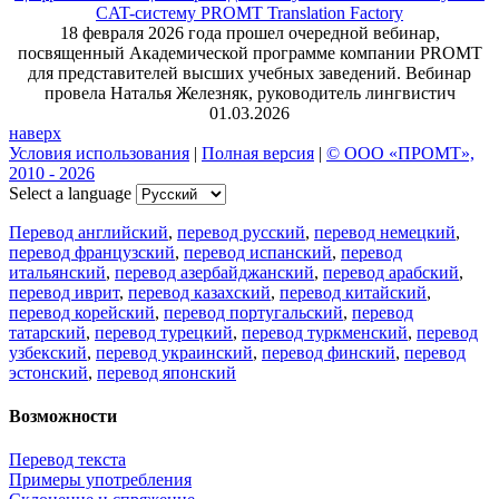
CAT-систему PROMT Translation Factory
18 февраля 2026 года прошел очередной вебинар,
посвященный Академической программе компании PROMT
для представителей высших учебных заведений. Вебинар
провела Наталья Железняк, руководитель лингвистич
01.03.2026
наверх
Условия использования
|
Полная версия
|
© ООО «ПРОМТ»,
2010 - 2026
Select a language
Перевод английский
,
перевод русский
,
перевод немецкий
,
перевод французский
,
перевод испанский
,
перевод
итальянский
,
перевод азербайджанский
,
перевод арабский
,
перевод иврит
,
перевод казахский
,
перевод китайский
,
перевод корейский
,
перевод португальский
,
перевод
татарский
,
перевод турецкий
,
перевод туркменский
,
перевод
узбекский
,
перевод украинский
,
перевод финский
,
перевод
эстонский
,
перевод японский
Возможности
Перевод текста
Примеры употребления