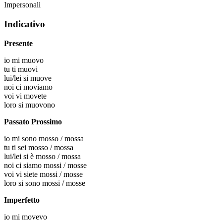
Impersonali
Indicativo
Presente
io
mi muovo
tu
ti muovi
lui/lei
si muove
noi
ci moviamo
voi
vi movete
loro
si muovono
Passato Prossimo
io
mi sono mosso / mossa
tu
ti sei mosso / mossa
lui/lei
si è mosso / mossa
noi
ci siamo mossi / mosse
voi
vi siete mossi / mosse
loro
si sono mossi / mosse
Imperfetto
io
mi movevo