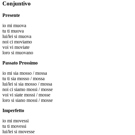
Conjuntivo
Presente
io
mi muova
tu
ti muova
lui/lei
si muova
noi
ci moviamo
voi
vi moviate
loro
si muovano
Passato Prossimo
io
mi sia mosso / mossa
tu
ti sia mosso / mossa
lui/lei
si sia mosso / mossa
noi
ci siamo mossi / mosse
voi
vi siate mossi / mosse
loro
si siano mossi / mosse
Imperfetto
io
mi movessi
tu
ti movessi
lui/lei
si movesse