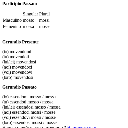
Participio Passato
Singular
Plural
Masculino
mosso
mossi
Femenino
mossa
mosse
Gerundio Presente
(io)
movendomi
(tu)
movendoti
(lui/lei)
movendosi
(noi)
movendoci
(voi)
movendovi
(loro)
movendosi
Gerundio Passato
(io)
essendomi mosso / mossa
(tu)
essendoti mosso / mossa
(lui/lei)
essendosi mosso / mossa
(noi)
essendoci mossi / mosse
(voi)
essendovi mossi / mosse
(loro)
essendosi mossi / mosse
Нашли ошибку или неточность?
Напишите нам
.