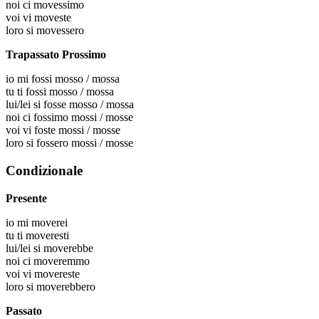
noi
ci movessimo
voi
vi moveste
loro
si movessero
Trapassato Prossimo
io
mi fossi mosso / mossa
tu
ti fossi mosso / mossa
lui/lei
si fosse mosso / mossa
noi
ci fossimo mossi / mosse
voi
vi foste mossi / mosse
loro
si fossero mossi / mosse
Condizionale
Presente
io
mi moverei
tu
ti moveresti
lui/lei
si moverebbe
noi
ci moveremmo
voi
vi movereste
loro
si moverebbero
Passato