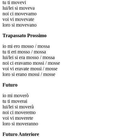
tu
ti movevi
lui/lei
si moveva
noi
ci movevamo
voi
vi movevate
loro
si movevano
Trapassato Prossimo
io
mi ero mosso / mossa
tu
ti eri mosso / mossa
lui/lei
si era mosso / mossa
noi
ci eravamo mossi / mosse
voi
vi eravate mossi / mosse
loro
si erano mossi / mosse
Futuro
io
mi moverò
tu
ti moverai
lui/lei
si moverà
noi
ci moveremo
voi
vi moverete
loro
si moveranno
Futuro Anteriore