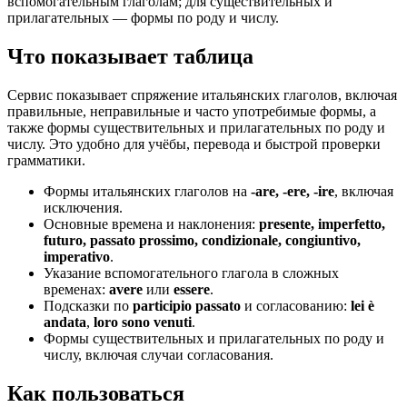
вспомогательным глаголам; для существительных и
прилагательных — формы по роду и числу.
Что показывает таблица
Сервис показывает спряжение итальянских глаголов, включая
правильные, неправильные и часто употребимые формы, а
также формы существительных и прилагательных по роду и
числу. Это удобно для учёбы, перевода и быстрой проверки
грамматики.
Формы итальянских глаголов на
-are, -ere, -ire
, включая
исключения.
Основные времена и наклонения:
presente, imperfetto,
futuro, passato prossimo, condizionale, congiuntivo,
imperativo
.
Указание вспомогательного глагола в сложных
временах:
avere
или
essere
.
Подсказки по
participio passato
и согласованию:
lei è
andata
,
loro sono venuti
.
Формы существительных и прилагательных по роду и
числу, включая случаи согласования.
Как пользоваться