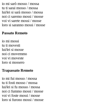
io
mi sarò mosso / mossa
tu
ti sarai mosso / mossa
lui/lei
si sarà mosso / mossa
noi
ci saremo mossi / mosse
voi
vi sarete mossi / mosse
loro
si saranno mossi / mosse
Passato Remoto
io
mi mossi
tu
ti movesti
lui/lei
si mosse
noi
ci movemmo
voi
vi moveste
loro
si mossero
Trapassato Remoto
io
mi fui mosso / mossa
tu
ti fosti mosso / mossa
lui/lei
si fu mosso / mossa
noi
ci fummo mossi / mosse
voi
vi foste mossi / mosse
loro
si furono mossi / mosse