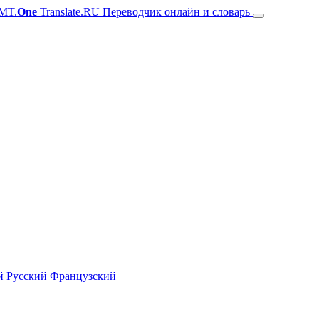
MT.
One
Translate.RU Переводчик онлайн и словарь
й
Русский
Французский