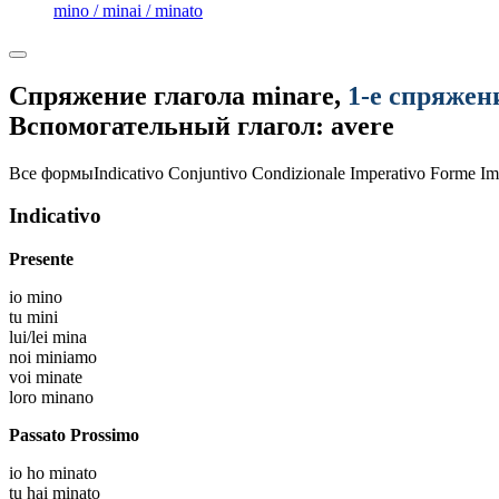
mino / minai / minato
Спряжение глагола
minare
,
1-е спряжен
Вспомогательный глагол: avere
Все формы
Indicativo
Conjuntivo
Condizionale
Imperativo
Forme Im
Indicativo
Presente
io
mino
tu
mini
lui/lei
mina
noi
miniamo
voi
minate
loro
minano
Passato Prossimo
io
ho minato
tu
hai minato