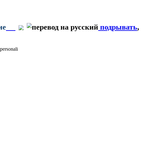
ие
подрывать
,
personali