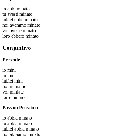
io
ebbi minato
tu
avesti minato
lui/lei
ebbe minato
noi
avemmo minato
voi
aveste minato
loro
ebbero minato
Conjuntivo
Presente
io
mini
tu
mini
lui/lei
mini
noi
miniamo
voi
miniate
loro
minino
Passato Prossimo
io
abbia minato
tu
abbia minato
lui/lei
abbia minato
noi
abbiamo minato