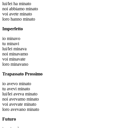
lui/lei
ha minato
noi
abbiamo minato
voi
avete minato
loro
hanno minato
Imperfetto
io
minavo
tu
minavi
lui/lei
minava
noi
minavamo
voi
minavate
loro
minavano
Trapassato Prossimo
io
avevo minato
tu
avevi minato
lui/lei
aveva minato
noi
avevamo minato
voi
avevate minato
loro
avevano minato
Futuro