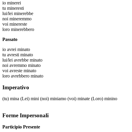
io
minerei
tu
mineresti
lui/lei
minerebbe
noi
mineremmo
voi
minereste
loro
minerebbero
Passato
io
avrei minato
tu
avresti minato
lui/lei
avrebbe minato
noi
avremmo minato
voi
avreste minato
loro
avrebbero minato
Imperativo
(tu)
mina
(Lei)
mini
(noi)
miniamo
(voi)
minate
(Loro)
minino
Forme Impersonali
Participio Presente