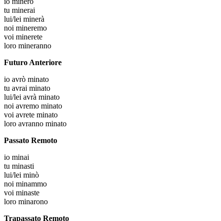
io
minerò
tu
minerai
lui/lei
minerà
noi
mineremo
voi
minerete
loro
mineranno
Futuro Anteriore
io
avrò minato
tu
avrai minato
lui/lei
avrà minato
noi
avremo minato
voi
avrete minato
loro
avranno minato
Passato Remoto
io
minai
tu
minasti
lui/lei
minò
noi
minammo
voi
minaste
loro
minarono
Trapassato Remoto