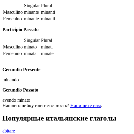
Singular
Plural
Masculino
minante
minanti
Femenino
minante
minanti
Participio Passato
Singular
Plural
Masculino
minato
minati
Femenino
minata
minate
Gerundio Presente
minando
Gerundio Passato
avendo minato
Нашли ошибку или неточность?
Напишите нам
.
Популярные итальянские глаголы
abitare