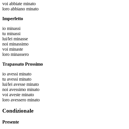
voi
abbiate minato
loro
abbiano minato
Imperfetto
io
minassi
tu
minassi
lui/lei
minasse
noi
minassimo
voi
minaste
loro
minassero
Trapassato Prossimo
io
avessi minato
tu
avessi minato
lui/lei
avesse minato
noi
avessimo minato
voi
aveste minato
loro
avessero minato
Condizionale
Presente