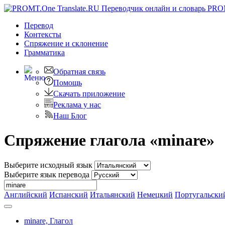
PRO
Перевод
Контексты
Спряжение
и склонение
Грамматика
Обратная связь
Помощь
Скачать приложение
Реклама у нас
Наш Блог
Спряжение глагола «minare»
Выберите исходный язык
Выберите язык перевода
Английский
Испанский
Итальянский
Немецкий
Португальски
minare,
Глагол