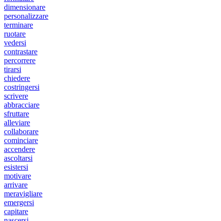
dimensionare
personalizzare
terminare
ruotare
vedersi
contrastare
percorrere
tirarsi
chiedere
costringersi
scrivere
abbracciare
sfruttare
alleviare
collaborare
cominciare
accendere
ascoltarsi
esistersi
motivare
arrivare
meravigliare
emergersi
capitare
nascersi