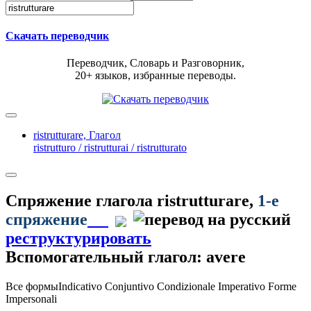
Скачать переводчик
Переводчик, Словарь и Разговорник,
20+ языков, избранные переводы.
ristrutturare,
Глагол
ristrutturo / ristrutturai / ristrutturato
Спряжение глагола
ristrutturare
,
1-е
спряжение
реструктурировать
Вспомогательный глагол: avere
Все формы
Indicativo
Conjuntivo
Condizionale
Imperativo
Forme
Impersonali