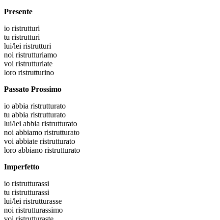
Presente
io
ristrutturi
tu
ristrutturi
lui/lei
ristrutturi
noi
ristrutturiamo
voi
ristrutturiate
loro
ristrutturino
Passato Prossimo
io
abbia ristrutturato
tu
abbia ristrutturato
lui/lei
abbia ristrutturato
noi
abbiamo ristrutturato
voi
abbiate ristrutturato
loro
abbiano ristrutturato
Imperfetto
io
ristrutturassi
tu
ristrutturassi
lui/lei
ristrutturasse
noi
ristrutturassimo
voi
ristrutturaste