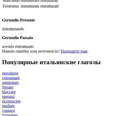
Masculino
ristrutturato
ristrutturati
Femenino
ristrutturata
ristrutturate
Gerundio Presente
ristrutturando
Gerundio Passato
avendo ristrutturato
Нашли ошибку или неточность?
Напишите нам
.
Популярные итальянские глаголы
riprodurre
consumare
aggiustare
frenare
bloccare
sperarsi
riconoscere
studiare
copiarsi
formulare