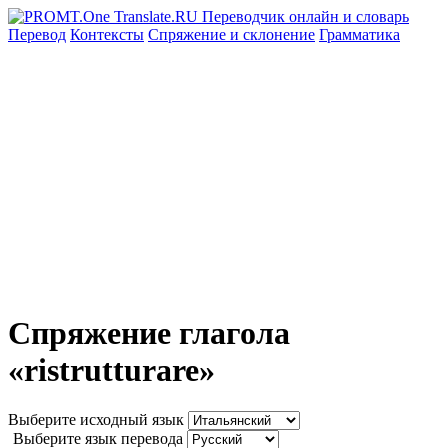
Перевод
Контексты
Спряжение
и склонение
Грамматика
Спряжение глагола
«ristrutturare»
Выберите исходный язык
Выберите язык перевода