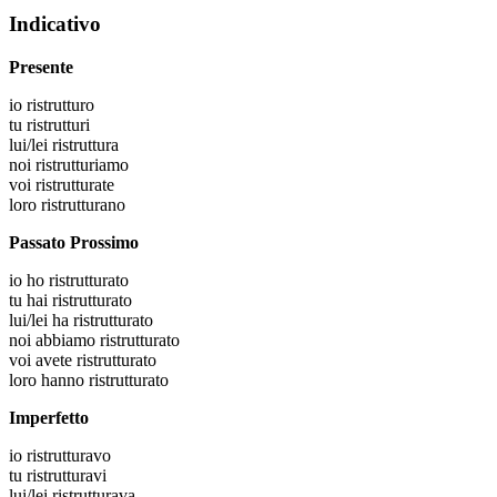
Indicativo
Presente
io
ristrutturo
tu
ristrutturi
lui/lei
ristruttura
noi
ristrutturiamo
voi
ristrutturate
loro
ristrutturano
Passato Prossimo
io
ho ristrutturato
tu
hai ristrutturato
lui/lei
ha ristrutturato
noi
abbiamo ristrutturato
voi
avete ristrutturato
loro
hanno ristrutturato
Imperfetto
io
ristrutturavo
tu
ristrutturavi
lui/lei
ristrutturava