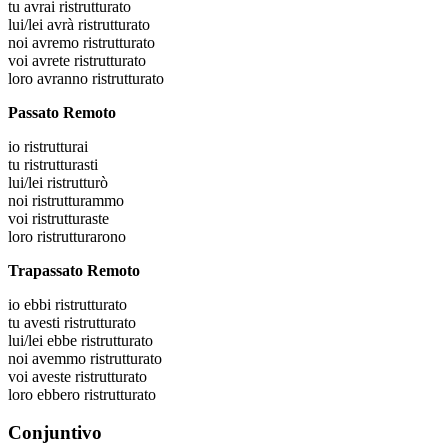
tu
avrai ristrutturato
lui/lei
avrà ristrutturato
noi
avremo ristrutturato
voi
avrete ristrutturato
loro
avranno ristrutturato
Passato Remoto
io
ristrutturai
tu
ristrutturasti
lui/lei
ristrutturò
noi
ristrutturammo
voi
ristrutturaste
loro
ristrutturarono
Trapassato Remoto
io
ebbi ristrutturato
tu
avesti ristrutturato
lui/lei
ebbe ristrutturato
noi
avemmo ristrutturato
voi
aveste ristrutturato
loro
ebbero ristrutturato
Conjuntivo