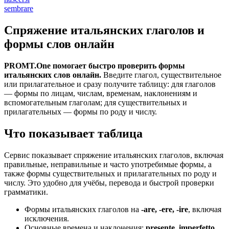
sembrare
Спряжение итальянских глаголов и
формы слов онлайн
PROMT.One помогает быстро проверить формы
итальянских слов онлайн.
Введите глагол, существительное
или прилагательное и сразу получите таблицу: для глаголов
— формы по лицам, числам, временам, наклонениям и
вспомогательным глаголам; для существительных и
прилагательных — формы по роду и числу.
Что показывает таблица
Сервис показывает спряжение итальянских глаголов, включая
правильные, неправильные и часто употребимые формы, а
также формы существительных и прилагательных по роду и
числу. Это удобно для учёбы, перевода и быстрой проверки
грамматики.
Формы итальянских глаголов на
-are, -ere, -ire
, включая
исключения.
Основные времена и наклонения:
presente, imperfetto,