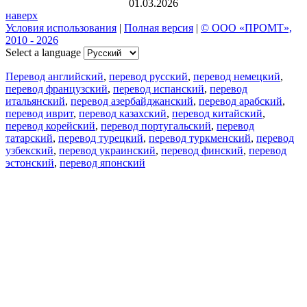
01.03.2026
наверх
Условия использования
|
Полная версия
|
© ООО «ПРОМТ»,
2010 - 2026
Select a language
Перевод английский
,
перевод русский
,
перевод немецкий
,
перевод французский
,
перевод испанский
,
перевод
итальянский
,
перевод азербайджанский
,
перевод арабский
,
перевод иврит
,
перевод казахский
,
перевод китайский
,
перевод корейский
,
перевод португальский
,
перевод
татарский
,
перевод турецкий
,
перевод туркменский
,
перевод
узбекский
,
перевод украинский
,
перевод финский
,
перевод
эстонский
,
перевод японский
Возможности
Перевод текста
Примеры употребления
Склонение и спряжение
Наш блог
Бесплатные приложения