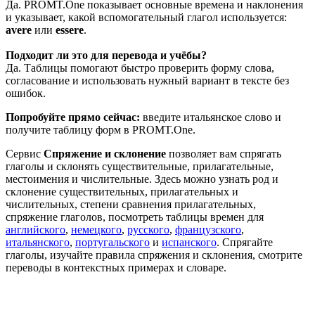
Да. PROMT.One показывает основные времена и наклонения
и указывает, какой вспомогательный глагол используется:
avere
или
essere
.
Подходит ли это для перевода и учёбы?
Да. Таблицы помогают быстро проверить форму слова,
согласование и использовать нужный вариант в тексте без
ошибок.
Попробуйте прямо сейчас:
введите итальянское слово и
получите таблицу форм в PROMT.One.
Сервис
Спряжение и склонение
позволяет вам спрягать
глаголы и склонять существительные, прилагательные,
местоимения и числительные. Здесь можно узнать род и
склонение существительных, прилагательных и
числительных, степени сравнения прилагательных,
спряжение глаголов, посмотреть таблицы времен для
английского
,
немецкого
,
русского
,
французского
,
итальянского
,
португальского
и
испанского
. Спрягайте
глаголы, изучайте правила спряжения и склонения, смотрите
переводы в контекстных примерах и словаре.