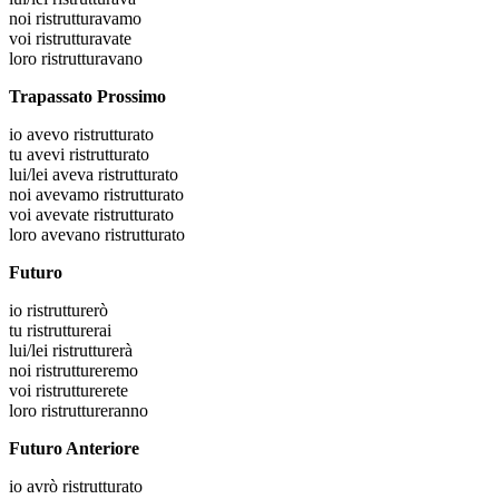
noi
ristrutturavamo
voi
ristrutturavate
loro
ristrutturavano
Trapassato Prossimo
io
avevo ristrutturato
tu
avevi ristrutturato
lui/lei
aveva ristrutturato
noi
avevamo ristrutturato
voi
avevate ristrutturato
loro
avevano ristrutturato
Futuro
io
ristrutturerò
tu
ristrutturerai
lui/lei
ristrutturerà
noi
ristruttureremo
voi
ristrutturerete
loro
ristruttureranno
Futuro Anteriore
io
avrò ristrutturato