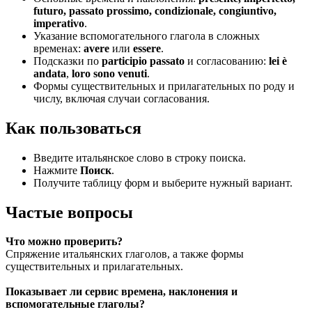
futuro, passato prossimo, condizionale, congiuntivo,
imperativo
.
Указание вспомогательного глагола в сложных
временах:
avere
или
essere
.
Подсказки по
participio passato
и согласованию:
lei è
andata
,
loro sono venuti
.
Формы существительных и прилагательных по роду и
числу, включая случаи согласования.
Как пользоваться
Введите итальянское слово в строку поиска.
Нажмите
Поиск
.
Получите таблицу форм и выберите нужный вариант.
Частые вопросы
Что можно проверить?
Спряжение итальянских глаголов, а также формы
существительных и прилагательных.
Показывает ли сервис времена, наклонения и
вспомогательные глаголы?