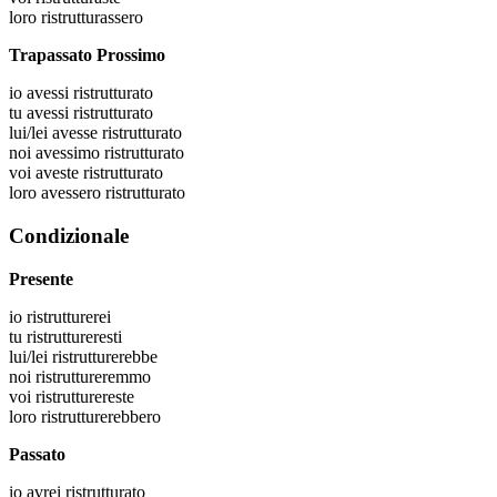
loro
ristrutturassero
Trapassato Prossimo
io
avessi ristrutturato
tu
avessi ristrutturato
lui/lei
avesse ristrutturato
noi
avessimo ristrutturato
voi
aveste ristrutturato
loro
avessero ristrutturato
Condizionale
Presente
io
ristrutturerei
tu
ristruttureresti
lui/lei
ristrutturerebbe
noi
ristruttureremmo
voi
ristrutturereste
loro
ristrutturerebbero
Passato
io
avrei ristrutturato