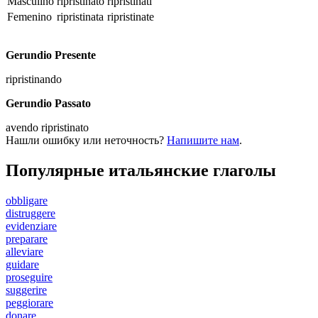
Masculino
ripristinato
ripristinati
Femenino
ripristinata
ripristinate
Gerundio Presente
ripristinando
Gerundio Passato
avendo ripristinato
Нашли ошибку или неточность?
Напишите нам
.
Популярные итальянские глаголы
obbligare
distruggere
evidenziare
preparare
alleviare
guidare
proseguire
suggerire
peggiorare
donare