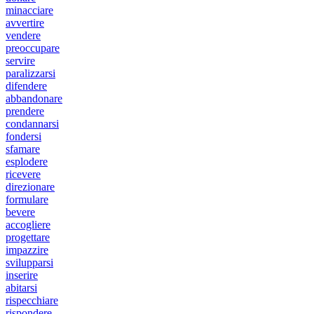
minacciare
avvertire
vendere
preoccupare
servire
paralizzarsi
difendere
abbandonare
prendere
condannarsi
fondersi
sfamare
esplodere
ricevere
direzionare
formulare
bevere
accogliere
progettare
impazzire
svilupparsi
inserire
abitarsi
rispecchiare
rispondere