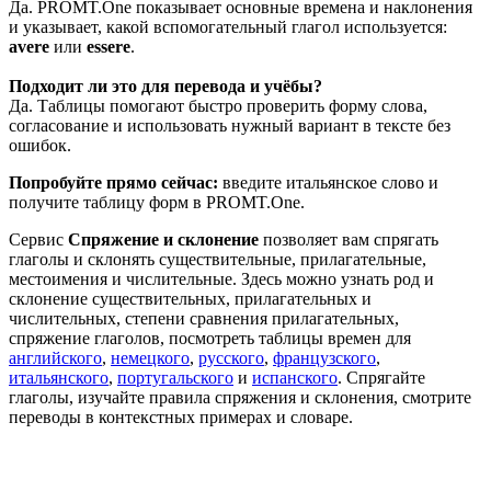
Да. PROMT.One показывает основные времена и наклонения
и указывает, какой вспомогательный глагол используется:
avere
или
essere
.
Подходит ли это для перевода и учёбы?
Да. Таблицы помогают быстро проверить форму слова,
согласование и использовать нужный вариант в тексте без
ошибок.
Попробуйте прямо сейчас:
введите итальянское слово и
получите таблицу форм в PROMT.One.
Сервис
Спряжение и склонение
позволяет вам спрягать
глаголы и склонять существительные, прилагательные,
местоимения и числительные. Здесь можно узнать род и
склонение существительных, прилагательных и
числительных, степени сравнения прилагательных,
спряжение глаголов, посмотреть таблицы времен для
английского
,
немецкого
,
русского
,
французского
,
итальянского
,
португальского
и
испанского
. Спрягайте
глаголы, изучайте правила спряжения и склонения, смотрите
переводы в контекстных примерах и словаре.