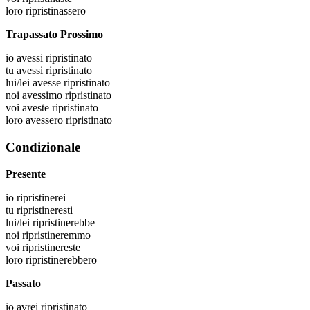
loro
ripristinassero
Trapassato Prossimo
io
avessi ripristinato
tu
avessi ripristinato
lui/lei
avesse ripristinato
noi
avessimo ripristinato
voi
aveste ripristinato
loro
avessero ripristinato
Condizionale
Presente
io
ripristinerei
tu
ripristineresti
lui/lei
ripristinerebbe
noi
ripristineremmo
voi
ripristinereste
loro
ripristinerebbero
Passato
io
avrei ripristinato