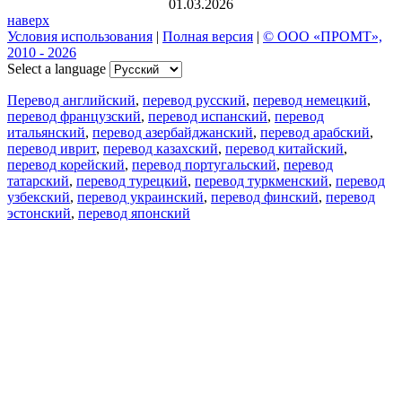
01.03.2026
наверх
Условия использования
|
Полная версия
|
© ООО «ПРОМТ»,
2010 - 2026
Select a language
Перевод английский
,
перевод русский
,
перевод немецкий
,
перевод французский
,
перевод испанский
,
перевод
итальянский
,
перевод азербайджанский
,
перевод арабский
,
перевод иврит
,
перевод казахский
,
перевод китайский
,
перевод корейский
,
перевод португальский
,
перевод
татарский
,
перевод турецкий
,
перевод туркменский
,
перевод
узбекский
,
перевод украинский
,
перевод финский
,
перевод
эстонский
,
перевод японский
Возможности
Перевод текста
Примеры употребления
Склонение и спряжение
Наш блог
Бесплатные приложения