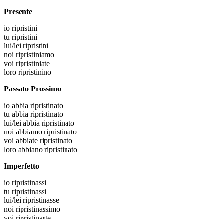
Presente
io
ripristini
tu
ripristini
lui/lei
ripristini
noi
ripristiniamo
voi
ripristiniate
loro
ripristinino
Passato Prossimo
io
abbia ripristinato
tu
abbia ripristinato
lui/lei
abbia ripristinato
noi
abbiamo ripristinato
voi
abbiate ripristinato
loro
abbiano ripristinato
Imperfetto
io
ripristinassi
tu
ripristinassi
lui/lei
ripristinasse
noi
ripristinassimo
voi
ripristinaste