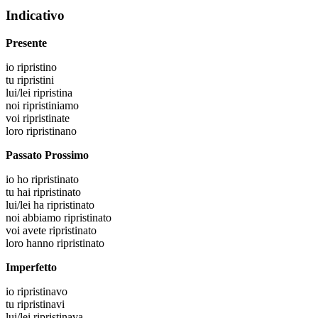
Indicativo
Presente
io
ripristino
tu
ripristini
lui/lei
ripristina
noi
ripristiniamo
voi
ripristinate
loro
ripristinano
Passato Prossimo
io
ho ripristinato
tu
hai ripristinato
lui/lei
ha ripristinato
noi
abbiamo ripristinato
voi
avete ripristinato
loro
hanno ripristinato
Imperfetto
io
ripristinavo
tu
ripristinavi
lui/lei
ripristinava