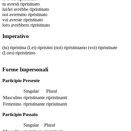
tu
avresti ripristinato
lui/lei
avrebbe ripristinato
noi
avremmo ripristinato
voi
avreste ripristinato
loro
avrebbero ripristinato
Imperativo
(tu)
ripristina
(Lei)
ripristini
(noi)
ripristiniamo
(voi)
ripristinate
(Loro)
ripristinino
Forme Impersonali
Participio Presente
Singular
Plural
Masculino
ripristinante
ripristinanti
Femenino
ripristinante
ripristinanti
Participio Passato
Singular
Plural