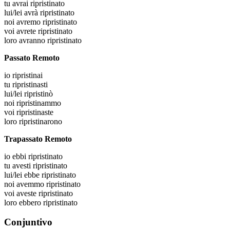
tu
avrai ripristinato
lui/lei
avrà ripristinato
noi
avremo ripristinato
voi
avrete ripristinato
loro
avranno ripristinato
Passato Remoto
io
ripristinai
tu
ripristinasti
lui/lei
ripristinò
noi
ripristinammo
voi
ripristinaste
loro
ripristinarono
Trapassato Remoto
io
ebbi ripristinato
tu
avesti ripristinato
lui/lei
ebbe ripristinato
noi
avemmo ripristinato
voi
aveste ripristinato
loro
ebbero ripristinato
Conjuntivo