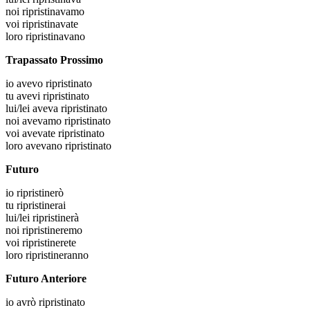
noi
ripristinavamo
voi
ripristinavate
loro
ripristinavano
Trapassato Prossimo
io
avevo ripristinato
tu
avevi ripristinato
lui/lei
aveva ripristinato
noi
avevamo ripristinato
voi
avevate ripristinato
loro
avevano ripristinato
Futuro
io
ripristinerò
tu
ripristinerai
lui/lei
ripristinerà
noi
ripristineremo
voi
ripristinerete
loro
ripristineranno
Futuro Anteriore
io
avrò ripristinato