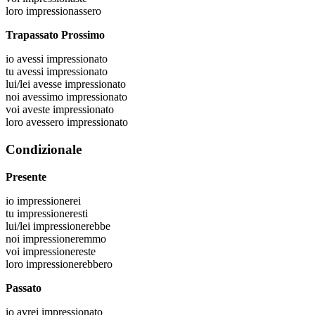
loro
impressionassero
Trapassato Prossimo
io
avessi impressionato
tu
avessi impressionato
lui/lei
avesse impressionato
noi
avessimo impressionato
voi
aveste impressionato
loro
avessero impressionato
Condizionale
Presente
io
impressionerei
tu
impressioneresti
lui/lei
impressionerebbe
noi
impressioneremmo
voi
impressionereste
loro
impressionerebbero
Passato
io
avrei impressionato