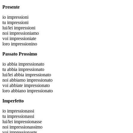
Presente
io
impressioni
tu
impressioni
lui/lei
impressioni
noi
impressioniamo
voi
impressioniate
loro
impressionino
Passato Prossimo
io
abbia impressionato
tu
abbia impressionato
lui/lei
abbia impressionato
noi
abbiamo impressionato
voi
abbiate impressionato
loro
abbiano impressionato
Imperfetto
io
impressionassi
tu
impressionassi
lui/lei
impressionasse
noi
impressionassimo
voi
impressionaste