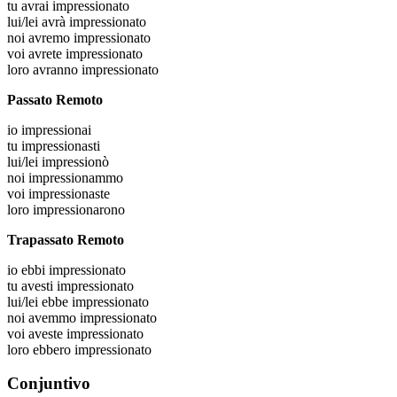
tu
avrai impressionato
lui/lei
avrà impressionato
noi
avremo impressionato
voi
avrete impressionato
loro
avranno impressionato
Passato Remoto
io
impressionai
tu
impressionasti
lui/lei
impressionò
noi
impressionammo
voi
impressionaste
loro
impressionarono
Trapassato Remoto
io
ebbi impressionato
tu
avesti impressionato
lui/lei
ebbe impressionato
noi
avemmo impressionato
voi
aveste impressionato
loro
ebbero impressionato
Conjuntivo