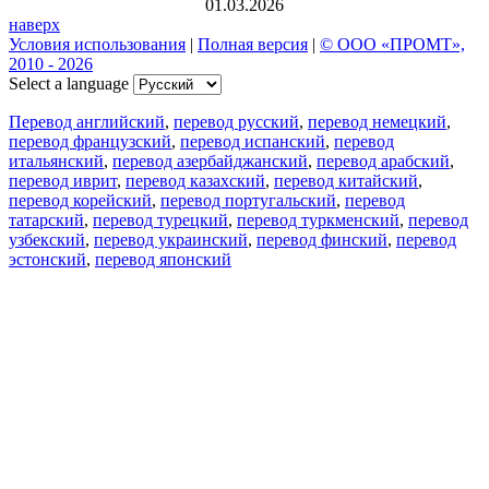
01.03.2026
наверх
Условия использования
|
Полная версия
|
© ООО «ПРОМТ»,
2010 - 2026
Select a language
Перевод английский
,
перевод русский
,
перевод немецкий
,
перевод французский
,
перевод испанский
,
перевод
итальянский
,
перевод азербайджанский
,
перевод арабский
,
перевод иврит
,
перевод казахский
,
перевод китайский
,
перевод корейский
,
перевод португальский
,
перевод
татарский
,
перевод турецкий
,
перевод туркменский
,
перевод
узбекский
,
перевод украинский
,
перевод финский
,
перевод
эстонский
,
перевод японский
Возможности
Перевод текста
Примеры употребления
Склонение и спряжение
Наш блог
Бесплатные приложения