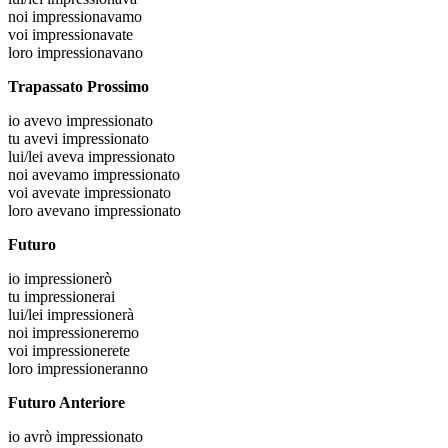
noi
impressionavamo
voi
impressionavate
loro
impressionavano
Trapassato Prossimo
io
avevo impressionato
tu
avevi impressionato
lui/lei
aveva impressionato
noi
avevamo impressionato
voi
avevate impressionato
loro
avevano impressionato
Futuro
io
impressionerò
tu
impressionerai
lui/lei
impressionerà
noi
impressioneremo
voi
impressionerete
loro
impressioneranno
Futuro Anteriore
io
avrò impressionato