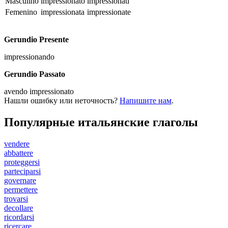
Masculino
impressionato
impressionati
Femenino
impressionata
impressionate
Gerundio Presente
impressionando
Gerundio Passato
avendo impressionato
Нашли ошибку или неточность?
Напишите нам
.
Популярные итальянские глаголы
vendere
abbattere
proteggersi
parteciparsi
governare
permettere
trovarsi
decollare
ricordarsi
ricercare