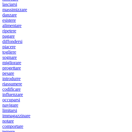
lasciarsi
massimizzare
danzare
esistere
alimentare
ripetere
pagare
diffondersi
piacere
togliere
sognare
migliorare
progettare
pesare
introdurre
riassumere
codificare
influenzare
occuparsi
navigare
limitarsi
immagazzinare
notare
comportare
temere