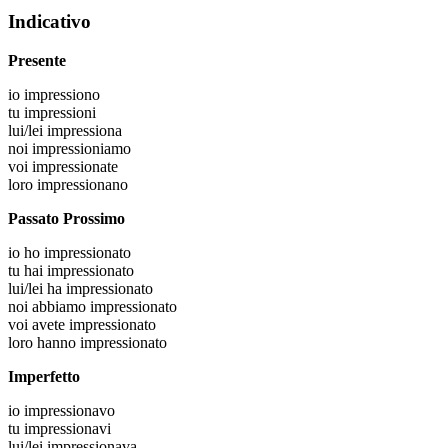
Indicativo
Presente
io
impressiono
tu
impressioni
lui/lei
impressiona
noi
impressioniamo
voi
impressionate
loro
impressionano
Passato Prossimo
io
ho impressionato
tu
hai impressionato
lui/lei
ha impressionato
noi
abbiamo impressionato
voi
avete impressionato
loro
hanno impressionato
Imperfetto
io
impressionavo
tu
impressionavi
lui/lei
impressionava