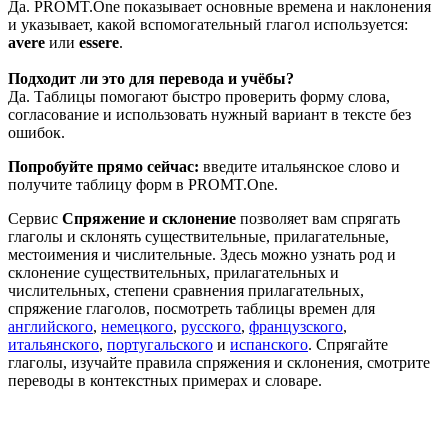
Да. PROMT.One показывает основные времена и наклонения
и указывает, какой вспомогательный глагол используется:
avere
или
essere
.
Подходит ли это для перевода и учёбы?
Да. Таблицы помогают быстро проверить форму слова,
согласование и использовать нужный вариант в тексте без
ошибок.
Попробуйте прямо сейчас:
введите итальянское слово и
получите таблицу форм в PROMT.One.
Сервис
Спряжение и склонение
позволяет вам спрягать
глаголы и склонять существительные, прилагательные,
местоимения и числительные. Здесь можно узнать род и
склонение существительных, прилагательных и
числительных, степени сравнения прилагательных,
спряжение глаголов, посмотреть таблицы времен для
английского
,
немецкого
,
русского
,
французского
,
итальянского
,
португальского
и
испанского
. Спрягайте
глаголы, изучайте правила спряжения и склонения, смотрите
переводы в контекстных примерах и словаре.