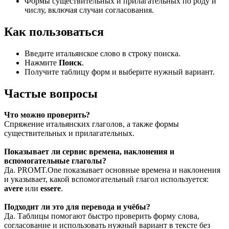
Формы существительных и прилагательных по роду и
числу, включая случаи согласования.
Как пользоваться
Введите итальянское слово в строку поиска.
Нажмите
Поиск
.
Получите таблицу форм и выберите нужный вариант.
Частые вопросы
Что можно проверить?
Спряжение итальянских глаголов, а также формы
существительных и прилагательных.
Показывает ли сервис времена, наклонения и
вспомогательные глаголы?
Да. PROMT.One показывает основные времена и наклонения
и указывает, какой вспомогательный глагол используется:
avere
или
essere
.
Подходит ли это для перевода и учёбы?
Да. Таблицы помогают быстро проверить форму слова,
согласование и использовать нужный вариант в тексте без