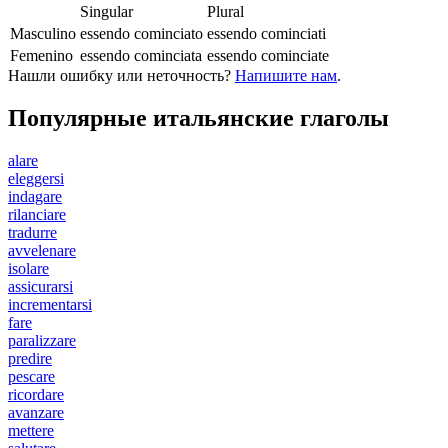
Singular
Plural
Masculino
essendo cominciato
essendo cominciati
Femenino
essendo cominciata
essendo cominciate
Нашли ошибку или неточность?
Напишите нам
.
Популярные итальянские глаголы
alare
eleggersi
indagare
rilanciare
tradurre
avvelenare
isolare
assicurarsi
incrementarsi
fare
paralizzare
predire
pescare
ricordare
avanzare
mettere