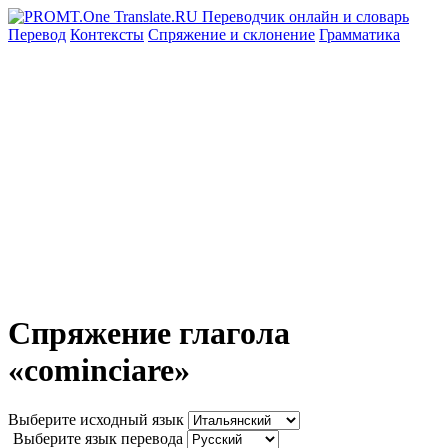
Перевод
Контексты
Спряжение
и склонение
Грамматика
Спряжение глагола
«cominciare»
Выберите исходный язык
Выберите язык перевода