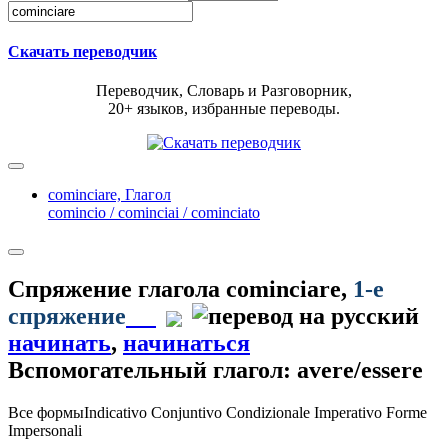
Скачать переводчик
Переводчик, Словарь и Разговорник,
20+ языков, избранные переводы.
cominciare,
Глагол
comincio / cominciai / cominciato
Спряжение глагола
cominciare
,
1-е
спряжение
начинать
,
начинаться
Вспомогательный глагол: avere/essere
Все формы
Indicativo
Conjuntivo
Condizionale
Imperativo
Forme
Impersonali