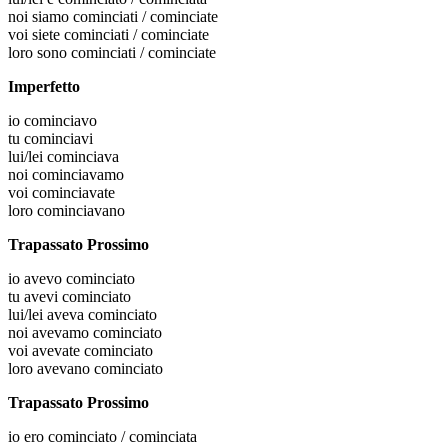
noi
siamo cominciati / cominciate
voi
siete cominciati / cominciate
loro
sono cominciati / cominciate
Imperfetto
io
cominciavo
tu
cominciavi
lui/lei
cominciava
noi
cominciavamo
voi
cominciavate
loro
cominciavano
Trapassato Prossimo
io
avevo cominciato
tu
avevi cominciato
lui/lei
aveva cominciato
noi
avevamo cominciato
voi
avevate cominciato
loro
avevano cominciato
Trapassato Prossimo
io
ero cominciato / cominciata