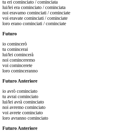
tu
eri cominciato / cominciata
lui/lei
era cominciato / cominciata
noi
eravamo cominciati / cominciate
voi
eravate cominciati / cominciate
loro
erano cominciati / cominciate
Futuro
io
comincerò
tu
comincerai
lui/lei
comincerà
noi
cominceremo
voi
comincerete
loro
cominceranno
Futuro Anteriore
io
avrò cominciato
tu
avrai cominciato
lui/lei
avrà cominciato
noi
avremo cominciato
voi
avrete cominciato
loro
avranno cominciato
Futuro Anteriore