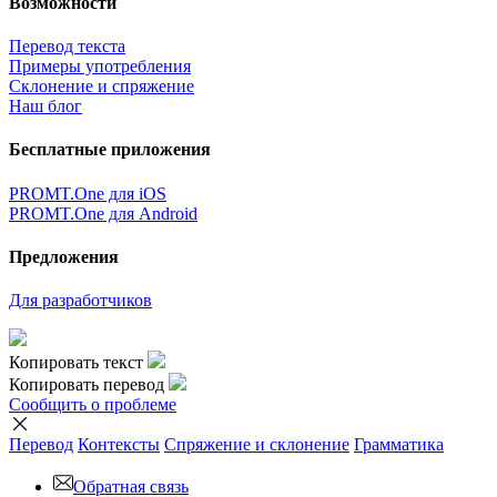
Возможности
Перевод текста
Примеры употребления
Склонение и спряжение
Наш блог
Бесплатные приложения
PROMT.One для iOS
PROMT.One для Android
Предложения
Для разработчиков
Копировать текст
Копировать перевод
Сообщить о проблеме
Перевод
Контексты
Спряжение
и склонение
Грамматика
Обратная связь