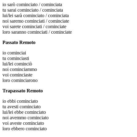
io
sarò cominciato / cominciata
tu
sarai cominciato / cominciata
lui/lei
sarà cominciato / cominciata
noi
saremo cominciati / cominciate
voi
sarete cominciati / cominciate
loro
saranno cominciati / cominciate
Passato Remoto
io
cominciai
tu
cominciasti
lui/lei
cominciò
noi
cominciammo
voi
cominciaste
loro
cominciarono
Trapassato Remoto
io
ebbi cominciato
tu
avesti cominciato
lui/lei
ebbe cominciato
noi
avemmo cominciato
voi
aveste cominciato
loro
ebbero cominciato