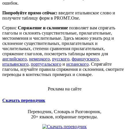
ошибок.
Попробуйте прямо сейчас:
введите итальянское слово и
получите таблицу форм в PROMT.One.
Сервис
Спряжение и склонение
позволяет вам спрягать
глаголы и склонять существительные, прилагательные,
местоимения и числительные. Здесь можно узнать род и
склонение существительных, прилагательных и
числительных, степени сравнения прилагательных,
спряжение глаголов, посмотреть таблицы времен для
английского
,
немецкого
,
русского
,
французского
,
итальянского
,
португальского
и
испанского
. Спрягайте
глаголы, изучайте правила спряжения и склонения, смотрите
переводы в контекстных примерах и словаре.
Реклама на сайте
Скачать переводчик
Переводчик, Словарь и Разговорник,
20+ языков, избранные переводы.