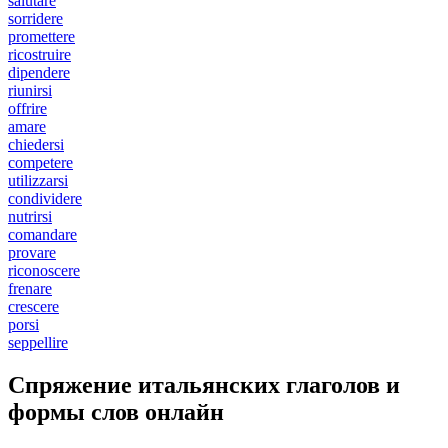
salutare
sorridere
promettere
ricostruire
dipendere
riunirsi
offrire
amare
chiedersi
competere
utilizzarsi
condividere
nutrirsi
comandare
provare
riconoscere
frenare
crescere
porsi
seppellire
Спряжение итальянских глаголов и
формы слов онлайн