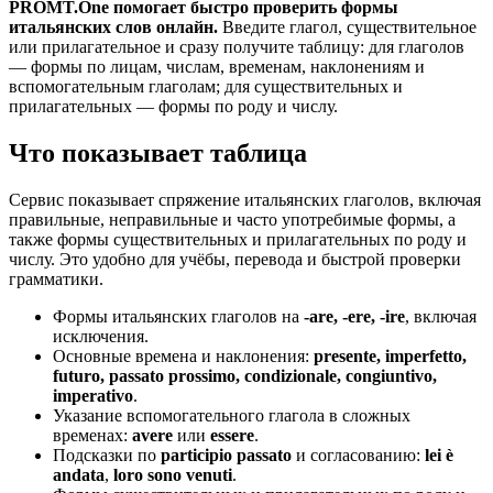
PROMT.One помогает быстро проверить формы
итальянских слов онлайн.
Введите глагол, существительное
или прилагательное и сразу получите таблицу: для глаголов
— формы по лицам, числам, временам, наклонениям и
вспомогательным глаголам; для существительных и
прилагательных — формы по роду и числу.
Что показывает таблица
Сервис показывает спряжение итальянских глаголов, включая
правильные, неправильные и часто употребимые формы, а
также формы существительных и прилагательных по роду и
числу. Это удобно для учёбы, перевода и быстрой проверки
грамматики.
Формы итальянских глаголов на
-are, -ere, -ire
, включая
исключения.
Основные времена и наклонения:
presente, imperfetto,
futuro, passato prossimo, condizionale, congiuntivo,
imperativo
.
Указание вспомогательного глагола в сложных
временах:
avere
или
essere
.
Подсказки по
participio passato
и согласованию:
lei è
andata
,
loro sono venuti
.