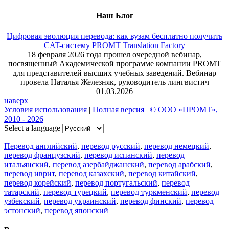
Наш Блог
Цифровая эволюция перевода: как вузам бесплатно получить
CAT-систему PROMT Translation Factory
18 февраля 2026 года прошел очередной вебинар,
посвященный Академической программе компании PROMT
для представителей высших учебных заведений. Вебинар
провела Наталья Железняк, руководитель лингвистич
01.03.2026
наверх
Условия использования
|
Полная версия
|
© ООО «ПРОМТ»,
2010 - 2026
Select a language
Перевод английский
,
перевод русский
,
перевод немецкий
,
перевод французский
,
перевод испанский
,
перевод
итальянский
,
перевод азербайджанский
,
перевод арабский
,
перевод иврит
,
перевод казахский
,
перевод китайский
,
перевод корейский
,
перевод португальский
,
перевод
татарский
,
перевод турецкий
,
перевод туркменский
,
перевод
узбекский
,
перевод украинский
,
перевод финский
,
перевод
эстонский
,
перевод японский