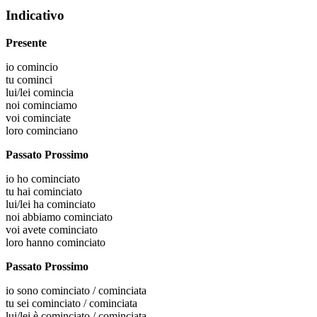
Indicativo
Presente
io
comincio
tu
cominci
lui/lei
comincia
noi
cominciamo
voi
cominciate
loro
cominciano
Passato Prossimo
io
ho cominciato
tu
hai cominciato
lui/lei
ha cominciato
noi
abbiamo cominciato
voi
avete cominciato
loro
hanno cominciato
Passato Prossimo
io
sono cominciato / cominciata
tu
sei cominciato / cominciata
lui/lei
è cominciato / cominciata