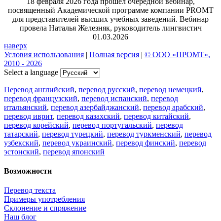
18 февраля 2026 года прошел очередной вебинар,
посвященный Академической программе компании PROMT
для представителей высших учебных заведений. Вебинар
провела Наталья Железняк, руководитель лингвистич
01.03.2026
наверх
Условия использования
|
Полная версия
|
© ООО «ПРОМТ»,
2010 - 2026
Select a language
Перевод английский
,
перевод русский
,
перевод немецкий
,
перевод французский
,
перевод испанский
,
перевод
итальянский
,
перевод азербайджанский
,
перевод арабский
,
перевод иврит
,
перевод казахский
,
перевод китайский
,
перевод корейский
,
перевод португальский
,
перевод
татарский
,
перевод турецкий
,
перевод туркменский
,
перевод
узбекский
,
перевод украинский
,
перевод финский
,
перевод
эстонский
,
перевод японский
Возможности
Перевод текста
Примеры употребления
Склонение и спряжение
Наш блог