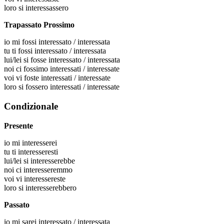
loro
si interessassero
Trapassato Prossimo
io
mi fossi interessato / interessata
tu
ti fossi interessato / interessata
lui/lei
si fosse interessato / interessata
noi
ci fossimo interessati / interessate
voi
vi foste interessati / interessate
loro
si fossero interessati / interessate
Condizionale
Presente
io
mi interesserei
tu
ti interesseresti
lui/lei
si interesserebbe
noi
ci interesseremmo
voi
vi interessereste
loro
si interesserebbero
Passato
io
mi sarei interessato / interessata