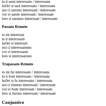
tu
ti sarai interessato / interessata
lui/lei
si sarà interessato / interessata
noi
ci saremo interessati / interessate
voi
vi sarete interessati / interessate
loro
si saranno interessati / interessate
Passato Remoto
io
mi interessai
tu
ti interessasti
lui/lei
si interessò
noi
ci interessammo
voi
vi interessaste
loro
si interessarono
Trapassato Remoto
io
mi fui interessato / interessata
tu
ti fosti interessato / interessata
lui/lei
si fu interessato / interessata
noi
ci fummo interessati / interessate
voi
vi foste interessati / interessate
loro
si furono interessati / interessate
Conjuntivo