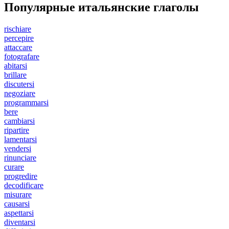
Популярные итальянские глаголы
rischiare
percepire
attaccare
fotografare
abitarsi
brillare
discutersi
negoziare
programmarsi
bere
cambiarsi
ripartire
lamentarsi
vendersi
rinunciare
curare
progredire
decodificare
misurare
causarsi
aspettarsi
diventarsi