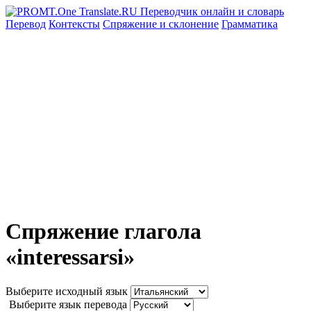
Перевод
Контексты
Спряжение
и склонение
Грамматика
Спряжение глагола
«interessarsi»
Выберите исходный язык
Выберите язык перевода