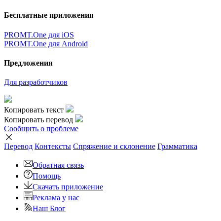
Бесплатные приложения
PROMT.One для iOS
PROMT.One для Android
Предложения
Для разработчиков
Копировать текст
Копировать перевод
Сообщить о проблеме
Перевод
Контексты
Спряжение
и склонение
Грамматика
Обратная связь
Помощь
Скачать приложение
Реклама у нас
Наш Блог