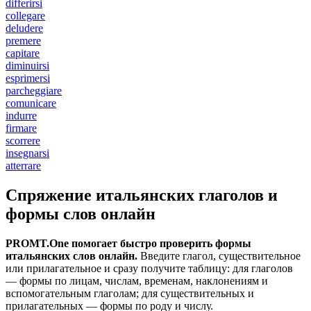
differirsi
collegare
deludere
premere
capitare
diminuirsi
esprimersi
parcheggiare
comunicare
indurre
firmare
scorrere
insegnarsi
atterrare
Спряжение итальянских глаголов и
формы слов онлайн
PROMT.One помогает быстро проверить формы
итальянских слов онлайн.
Введите глагол, существительное
или прилагательное и сразу получите таблицу: для глаголов
— формы по лицам, числам, временам, наклонениям и
вспомогательным глаголам; для существительных и
прилагательных — формы по роду и числу.