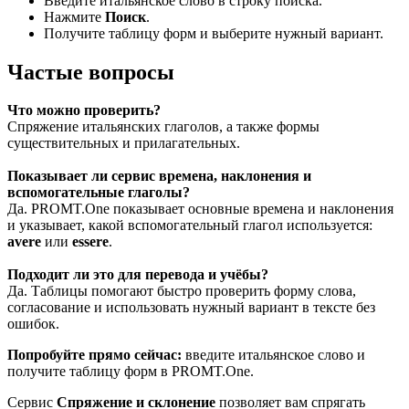
Введите итальянское слово в строку поиска.
Нажмите
Поиск
.
Получите таблицу форм и выберите нужный вариант.
Частые вопросы
Что можно проверить?
Спряжение итальянских глаголов, а также формы
существительных и прилагательных.
Показывает ли сервис времена, наклонения и
вспомогательные глаголы?
Да. PROMT.One показывает основные времена и наклонения
и указывает, какой вспомогательный глагол используется:
avere
или
essere
.
Подходит ли это для перевода и учёбы?
Да. Таблицы помогают быстро проверить форму слова,
согласование и использовать нужный вариант в тексте без
ошибок.
Попробуйте прямо сейчас:
введите итальянское слово и
получите таблицу форм в PROMT.One.
Сервис
Спряжение и склонение
позволяет вам спрягать