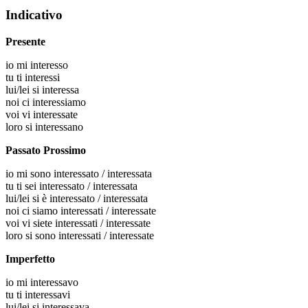
Indicativo
Presente
io
mi interesso
tu
ti interessi
lui/lei
si interessa
noi
ci interessiamo
voi
vi interessate
loro
si interessano
Passato Prossimo
io
mi sono interessato / interessata
tu
ti sei interessato / interessata
lui/lei
si è interessato / interessata
noi
ci siamo interessati / interessate
voi
vi siete interessati / interessate
loro
si sono interessati / interessate
Imperfetto
io
mi interessavo
tu
ti interessavi
lui/lei
si interessava