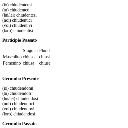
(io)
chiudentemi
(tu)
chiudenteti
(lui/lei)
chiudentesi
(noi)
chiudentici
(voi)
chiudentivi
(loro)
chiudentisi
Participio Passato
Singular
Plural
Masculino
chiuso
chiusi
Femenino
chiusa
chiuse
Gerundio Presente
(io)
chiudendomi
(tu)
chiudendoti
(lui/lei)
chiudendosi
(noi)
chiudendoci
(voi)
chiudendovi
(loro)
chiudendosi
Gerundio Passato