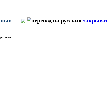
ьный
закрыва
personali