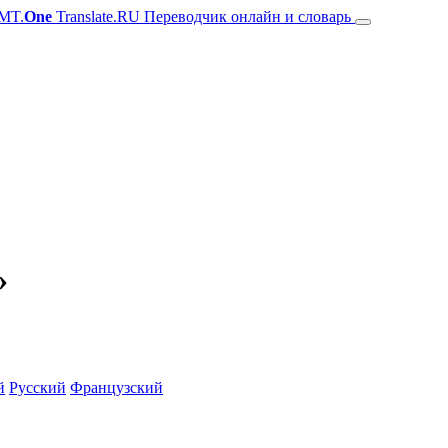
MT.
One
Translate.RU Переводчик онлайн и словарь
»
й
Русский
Французский