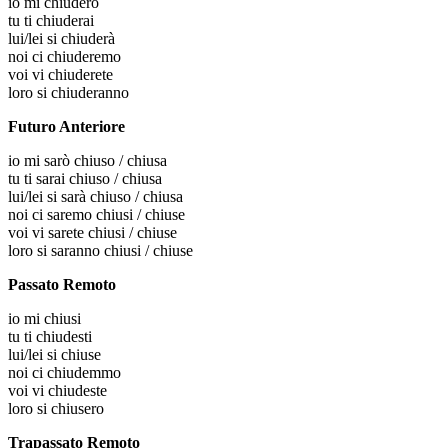
io
mi chiuderò
tu
ti chiuderai
lui/lei
si chiuderà
noi
ci chiuderemo
voi
vi chiuderete
loro
si chiuderanno
Futuro Anteriore
io
mi sarò chiuso / chiusa
tu
ti sarai chiuso / chiusa
lui/lei
si sarà chiuso / chiusa
noi
ci saremo chiusi / chiuse
voi
vi sarete chiusi / chiuse
loro
si saranno chiusi / chiuse
Passato Remoto
io
mi chiusi
tu
ti chiudesti
lui/lei
si chiuse
noi
ci chiudemmo
voi
vi chiudeste
loro
si chiusero
Trapassato Remoto