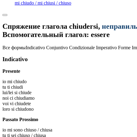
mi chiudo / mi chiusi / chiuso
Спряжение глагола
chiudersi
,
неправил
Вспомогательный глагол: essere
Все формы
Indicativo
Conjuntivo
Condizionale
Imperativo
Forme Im
Indicativo
Presente
io
mi chiudo
tu
ti chiudi
lui/lei
si chiude
noi
ci chiudiamo
voi
vi chiudete
loro
si chiudono
Passato Prossimo
io
mi sono chiuso / chiusa
tu
ti sei chiuso / chiusa