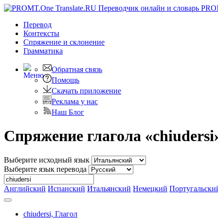
PRO
Перевод
Контексты
Спряжение
и склонение
Грамматика
Обратная связь
Помощь
Скачать приложение
Реклама у нас
Наш Блог
Спряжение глагола «chiudersi
Выберите исходный язык
Выберите язык перевода
Английский
Испанский
Итальянский
Немецкий
Португальски
chiudersi,
Глагол