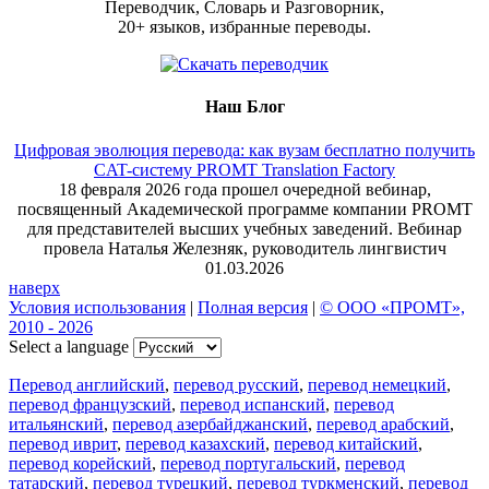
Переводчик, Словарь и Разговорник,
20+ языков, избранные переводы.
Наш Блог
Цифровая эволюция перевода: как вузам бесплатно получить
CAT-систему PROMT Translation Factory
18 февраля 2026 года прошел очередной вебинар,
посвященный Академической программе компании PROMT
для представителей высших учебных заведений. Вебинар
провела Наталья Железняк, руководитель лингвистич
01.03.2026
наверх
Условия использования
|
Полная версия
|
© ООО «ПРОМТ»,
2010 - 2026
Select a language
Перевод английский
,
перевод русский
,
перевод немецкий
,
перевод французский
,
перевод испанский
,
перевод
итальянский
,
перевод азербайджанский
,
перевод арабский
,
перевод иврит
,
перевод казахский
,
перевод китайский
,
перевод корейский
,
перевод португальский
,
перевод
татарский
,
перевод турецкий
,
перевод туркменский
,
перевод