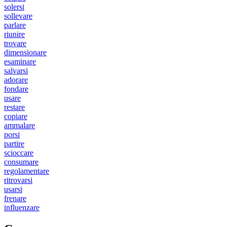
solersi
sollevare
parlare
riunire
trovare
dimensionare
esaminare
salvarsi
adorare
fondare
usare
restare
copiare
ammalare
porsi
partire
scioccare
consumare
regolamentare
ritrovarsi
usarsi
frenare
influenzare