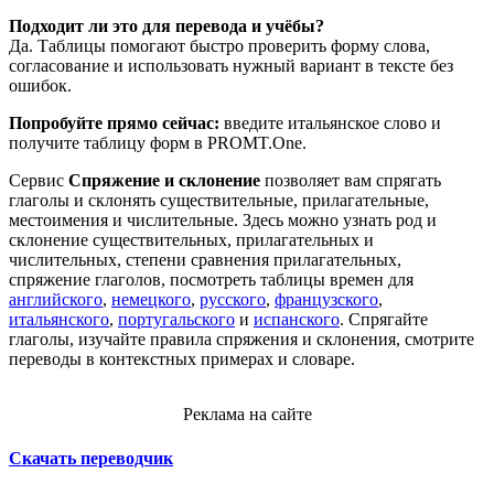
Подходит ли это для перевода и учёбы?
Да. Таблицы помогают быстро проверить форму слова,
согласование и использовать нужный вариант в тексте без
ошибок.
Попробуйте прямо сейчас:
введите итальянское слово и
получите таблицу форм в PROMT.One.
Сервис
Спряжение и склонение
позволяет вам спрягать
глаголы и склонять существительные, прилагательные,
местоимения и числительные. Здесь можно узнать род и
склонение существительных, прилагательных и
числительных, степени сравнения прилагательных,
спряжение глаголов, посмотреть таблицы времен для
английского
,
немецкого
,
русского
,
французского
,
итальянского
,
португальского
и
испанского
. Спрягайте
глаголы, изучайте правила спряжения и склонения, смотрите
переводы в контекстных примерах и словаре.
Реклама на сайте
Скачать переводчик