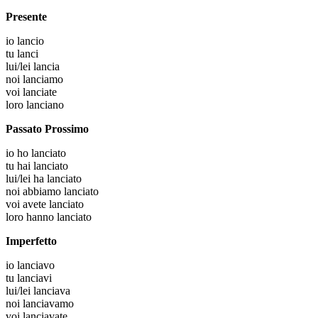
Presente
io
lancio
tu
lanci
lui/lei
lancia
noi
lanciamo
voi
lanciate
loro
lanciano
Passato Prossimo
io
ho lanciato
tu
hai lanciato
lui/lei
ha lanciato
noi
abbiamo lanciato
voi
avete lanciato
loro
hanno lanciato
Imperfetto
io
lanciavo
tu
lanciavi
lui/lei
lanciava
noi
lanciavamo
voi
lanciavate