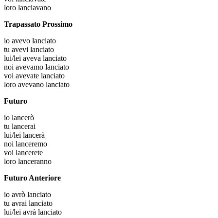
loro
lanciavano
Trapassato Prossimo
io
avevo lanciato
tu
avevi lanciato
lui/lei
aveva lanciato
noi
avevamo lanciato
voi
avevate lanciato
loro
avevano lanciato
Futuro
io
lancerò
tu
lancerai
lui/lei
lancerà
noi
lanceremo
voi
lancerete
loro
lanceranno
Futuro Anteriore
io
avrò lanciato
tu
avrai lanciato
lui/lei
avrà lanciato