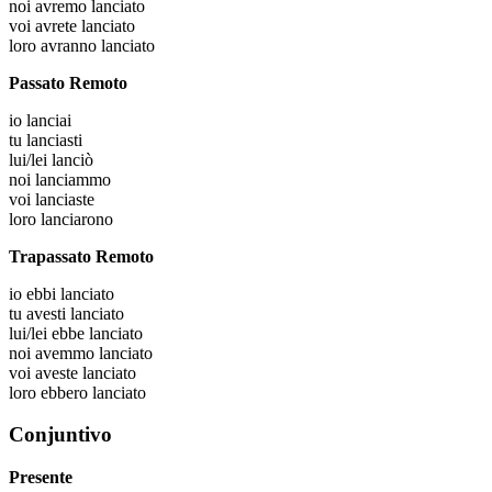
noi
avremo lanciato
voi
avrete lanciato
loro
avranno lanciato
Passato Remoto
io
lanciai
tu
lanciasti
lui/lei
lanciò
noi
lanciammo
voi
lanciaste
loro
lanciarono
Trapassato Remoto
io
ebbi lanciato
tu
avesti lanciato
lui/lei
ebbe lanciato
noi
avemmo lanciato
voi
aveste lanciato
loro
ebbero lanciato
Conjuntivo
Presente