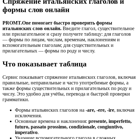
Спряжение итальянских глаголов и
формы слов онлайн
PROMT.One помогает быстро проверить формы
итальянских слов онлайн.
Введите глагол, существительное
или прилагательное и сразу получите таблицу: для глаголов
— формы по лицам, числам, временам, наклонениям и
вспомогательным глаголам; для существительных и
прилагательных — формы по роду и числу.
Что показывает таблица
Сервис показывает спряжение итальянских глаголов, включая
правильные, неправильные и часто употребимые формы, а
также формы существительных и прилагательных по роду и
числу. Это удобно для учёбы, перевода и быстрой проверки
грамматики.
Формы итальянских глаголов на
-are, -ere, -ire
, включая
исключения.
Основные времена и наклонения:
presente, imperfetto,
futuro, passato prossimo, condizionale, congiuntivo,
imperativo
.
Указание вспомогательного глагола в сложных