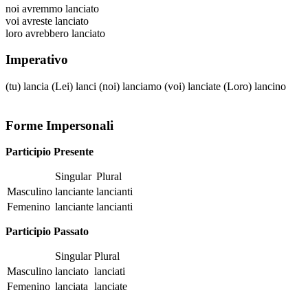
noi
avremmo lanciato
voi
avreste lanciato
loro
avrebbero lanciato
Imperativo
(tu)
lancia
(Lei)
lanci
(noi)
lanciamo
(voi)
lanciate
(Loro)
lancino
Forme Impersonali
Participio Presente
Singular
Plural
Masculino
lanciante
lancianti
Femenino
lanciante
lancianti
Participio Passato
Singular
Plural
Masculino
lanciato
lanciati
Femenino
lanciata
lanciate