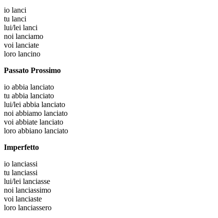
io
lanci
tu
lanci
lui/lei
lanci
noi
lanciamo
voi
lanciate
loro
lancino
Passato Prossimo
io
abbia lanciato
tu
abbia lanciato
lui/lei
abbia lanciato
noi
abbiamo lanciato
voi
abbiate lanciato
loro
abbiano lanciato
Imperfetto
io
lanciassi
tu
lanciassi
lui/lei
lanciasse
noi
lanciassimo
voi
lanciaste
loro
lanciassero