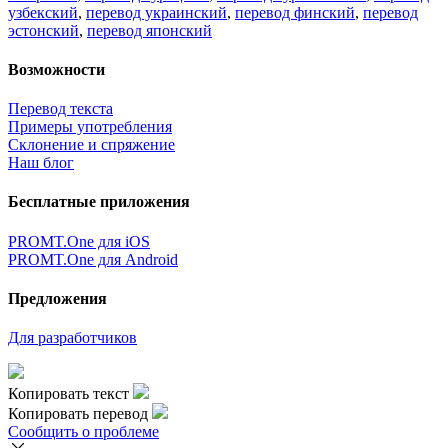
узбекский
,
перевод украинский
,
перевод финский
,
перевод
эстонский
,
перевод японский
Возможности
Перевод текста
Примеры употребления
Склонение и спряжение
Наш блог
Бесплатные приложения
PROMT.One для iOS
PROMT.One для Android
Предложения
Для разработчиков
Копировать текст
Копировать перевод
Сообщить о проблеме