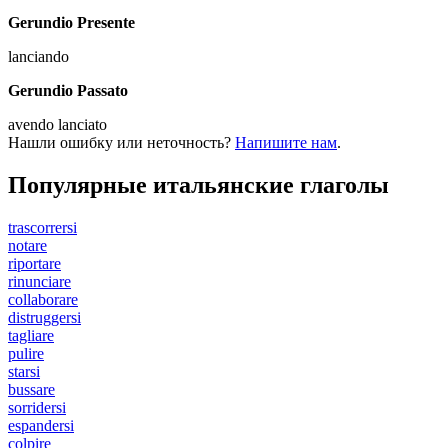
Gerundio Presente
lanciando
Gerundio Passato
avendo lanciato
Нашли ошибку или неточность?
Напишите нам
.
Популярные итальянские глаголы
trascorrersi
notare
riportare
rinunciare
collaborare
distruggersi
tagliare
pulire
starsi
bussare
sorridersi
espandersi
colpire