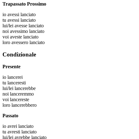
Trapassato Prossimo
io
avessi lanciato
tu
avessi lanciato
lui/lei
avesse lanciato
noi
avessimo lanciato
voi
aveste lanciato
loro
avessero lanciato
Condizionale
Presente
io
lancerei
tu
lanceresti
lui/lei
lancerebbe
noi
lanceremmo
voi
lancereste
loro
lancerebbero
Passato
io
avrei lanciato
tu
avresti lanciato
lui/lei
avrebbe lanciato