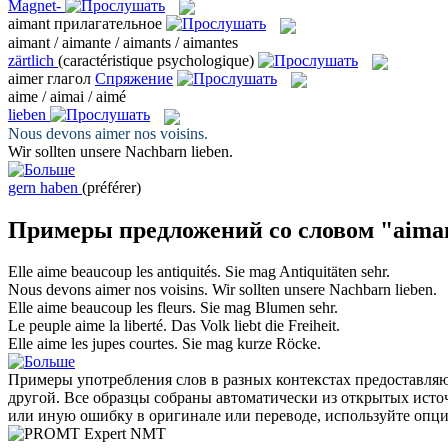
Magnet-
aimant
прилагательное
aimant / aimante / aimants / aimantes
zärtlich
(caractéristique psychologique)
aimer
глагол
Спряжение
aime / aimai / aimé
lieben
Nous devons
aimer
nos voisins.
Wir sollten unsere Nachbarn
lieben
.
gern haben
(préférer)
Примеры предложений со словом "aima
Elle
aime
beaucoup les antiquités.
Sie
mag
Antiquitäten sehr.
Nous devons
aimer
nos voisins.
Wir sollten unsere Nachbarn
lieben
.
Elle
aime
beaucoup les fleurs.
Sie
mag
Blumen sehr.
Le peuple
aime
la liberté.
Das Volk
liebt
die Freiheit.
Elle
aime
les jupes courtes.
Sie
mag
kurze Röcke.
Примеры употребления слов в разных контекстах предоставляют
другой. Все образцы собраны автоматически из открытых ист
или иную ошибку в оригинале или переводе, используйте опц