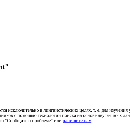
nt"
ся исключительно в лингвистических целях, т. е. для изучения 
очников с помощью технологии поиска на основе двуязычных д
ию "Сообщить о проблеме" или
напишите нам