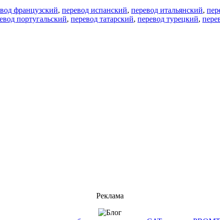
евод французский
,
перевод испанский
,
перевод итальянский
,
пер
евод португальский
,
перевод татарский
,
перевод турецкий
,
пере
Реклама