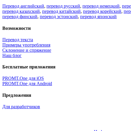
Перевод английский
,
перевод русский
,
перевод немецкий
,
пер
перевод казахский
,
перевод китайский
,
перевод корейский
,
пер
перевод финский
,
перевод эстонский
,
перевод японский
Возможности
Перевод текста
Примеры употребления
Склонение и спряжение
Наш блог
Бесплатные приложения
PROMT.One для iOS
PROMT.One для Android
Предложения
Для разработчиков