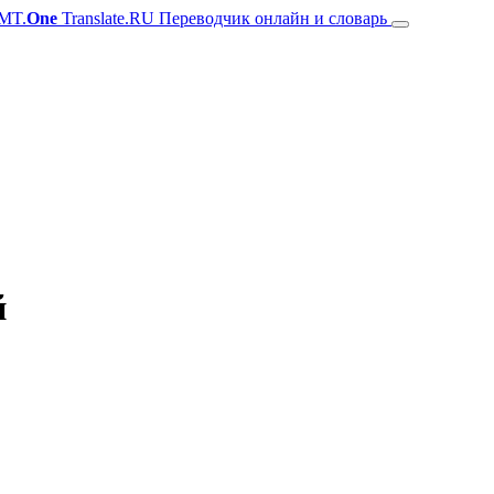
MT.
One
Translate.RU Переводчик онлайн и словарь
й