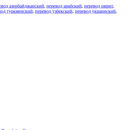
евод азербайджанский
,
перевод арабский
,
перевод иврит
,
вод туркменский
,
перевод узбекский
,
перевод украинский
,