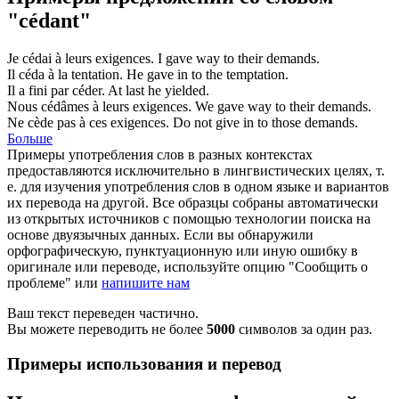
"cédant"
Je
cédai
à leurs exigences.
I
gave
way to their demands.
Il
céda
à la tentation.
He
gave in
to the temptation.
Il a fini par
céder
.
At last he
yielded
.
Nous
cédâmes
à leurs exigences.
We
gave
way to their demands.
Ne
cède
pas à ces exigences.
Do not
give in
to those demands.
Больше
Примеры употребления слов в разных контекстах
предоставляются исключительно в лингвистических целях, т.
е. для изучения употребления слов в одном языке и вариантов
их перевода на другой. Все образцы собраны автоматически
из открытых источников с помощью технологии поиска на
основе двуязычных данных. Если вы обнаружили
орфографическую, пунктуационную или иную ошибку в
оригинале или переводе, используйте опцию "Сообщить о
проблеме" или
напишите нам
Ваш текст переведен частично.
Вы можете переводить не более
5000
символов за один раз.
Примеры использования и перевод