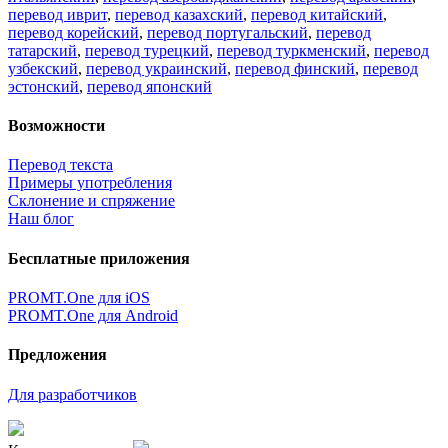
перевод иврит
,
перевод казахский
,
перевод китайский
,
перевод корейский
,
перевод португальский
,
перевод
татарский
,
перевод турецкий
,
перевод туркменский
,
перевод
узбекский
,
перевод украинский
,
перевод финский
,
перевод
эстонский
,
перевод японский
Возможности
Перевод текста
Примеры употребления
Склонение и спряжение
Наш блог
Бесплатные приложения
PROMT.One для iOS
PROMT.One для Android
Предложения
Для разработчиков