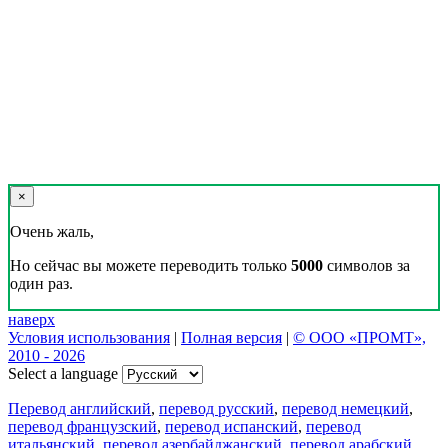
×
Очень жаль,
Но сейчас вы можете переводить только
5000
символов за
один раз.
наверх
Условия использования
|
Полная версия
|
© ООО «ПРОМТ»,
2010 - 2026
Select a language
Перевод английский
,
перевод русский
,
перевод немецкий
,
перевод французский
,
перевод испанский
,
перевод
итальянский
,
перевод азербайджанский
,
перевод арабский
,