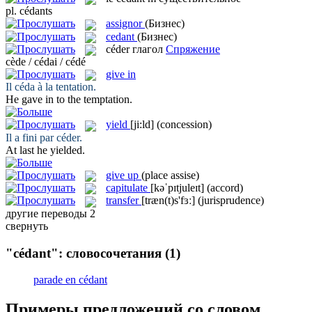
pl.
cédants
assignor
(Бизнес)
cedant
(Бизнес)
céder
глагол
Спряжение
cède / cédai / cédé
give in
Il
céda
à la tentation.
He
gave in
to the temptation.
yield
[ji:ld]
(concession)
Il a fini par
céder
.
At last he
yielded
.
give up
(place assise)
capitulate
[kəˈpɪtjuleɪt]
(accord)
transfer
[træn(t)s'fɜː]
(jurisprudence)
другие переводы
2
свернуть
"cédant": словосочетания
(1)
parade en cédant
Примеры предложений со словом