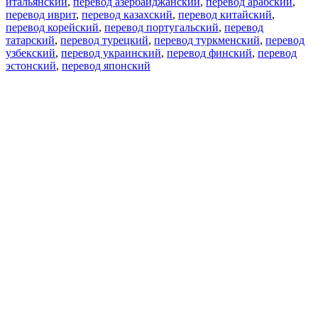
итальянский
,
перевод азербайджанский
,
перевод арабский
,
перевод иврит
,
перевод казахский
,
перевод китайский
,
перевод корейский
,
перевод португальский
,
перевод
татарский
,
перевод турецкий
,
перевод туркменский
,
перевод
узбекский
,
перевод украинский
,
перевод финский
,
перевод
эстонский
,
перевод японский
Возможности
Перевод текста
Примеры употребления
Склонение и спряжение
Наш блог
Бесплатные приложения
PROMT.One для iOS
PROMT.One для Android
Предложения
Для разработчиков