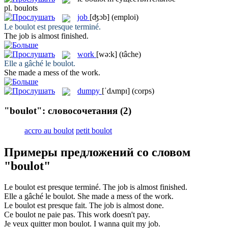
pl.
boulots
job
[ʤɔb]
(emploi)
Le
boulot
est presque terminé.
The
job
is almost finished.
work
[wə:k]
(tâche)
Elle a gâché le
boulot
.
She made a mess of the
work
.
dumpy
[ˈdʌmpɪ]
(corps)
"boulot": словосочетания
(2)
accro au boulot
petit boulot
Примеры предложений со словом
"boulot"
Le
boulot
est presque terminé.
The
job
is almost finished.
Elle a gâché le
boulot
.
She made a mess of the
work
.
Le
boulot
est presque fait.
The
job
is almost done.
Ce
boulot
ne paie pas.
This
work
doesn't pay.
Je veux quitter mon
boulot
.
I wanna quit my
job
.