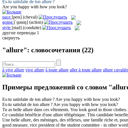
Es-tu satisfaite de ton
allure
?
Are you happy with how you
look
?
pace
[peɪs]
(cheval)
going
[ˈɡəuɪŋ]
(action)
style
[staɪl]
(conduite)
другие переводы
1
свернуть
"allure": словосочетания
(22)
à vive allure
vive allure
à toute allure
aller à toute allure
allure cavaliè
Примеры предложений со словом "allur
Es-tu satisfaite de ton
allure
?
Are you happy with how you
look
?
Es-tu satisfait de ton
allure
?
Are you happy with how you
look
?
Tu as belle
allure
dans ces vêtements.
You
look
good in those clothes.
Ce candidat bénéficie d'une
allure
télégénique.
This candidate benefit
Une belle
allure
, des méninges, des réflexes, une famille riche et, pour
good measure, vice president of the student committee - in other words 