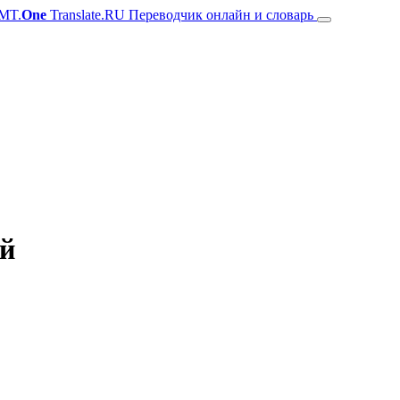
MT.
One
Translate.RU Переводчик онлайн и словарь
ий