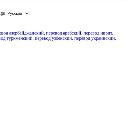
age
евод азербайджанский
,
перевод арабский
,
перевод иврит
,
вод туркменский
,
перевод узбекский
,
перевод украинский
,