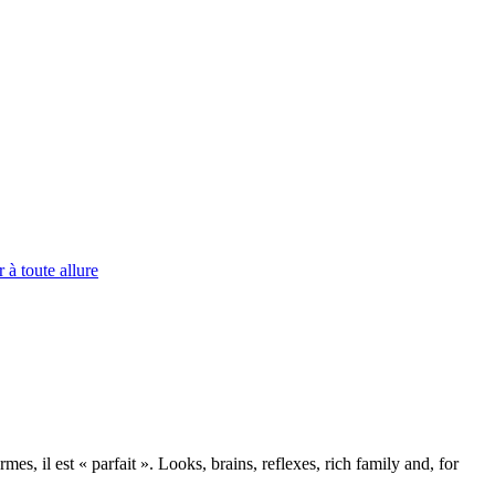
er à toute allure
mes, il est « parfait ».
Looks
, brains, reflexes, rich family and, for