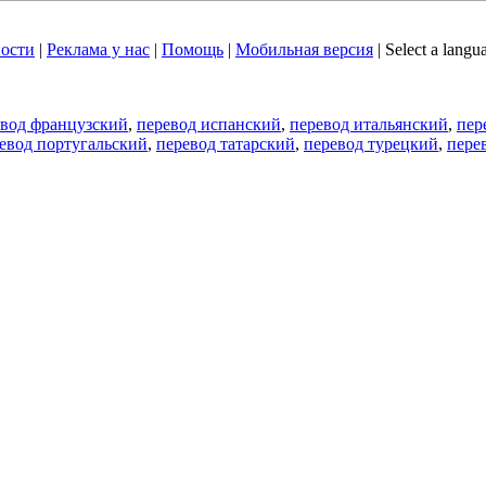
ости
|
Реклама у нас
|
Помощь
|
Мобильная версия
|
Select a langu
евод французский
,
перевод испанский
,
перевод итальянский
,
пер
евод португальский
,
перевод татарский
,
перевод турецкий
,
пере