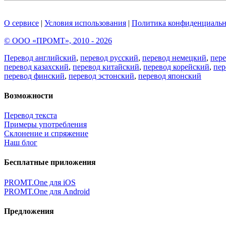
О сервисе
|
Условия использования
|
Политика конфиденциальн
© ООО «ПРОМТ», 2010 - 2026
Перевод английский
,
перевод русский
,
перевод немецкий
,
пер
перевод казахский
,
перевод китайский
,
перевод корейский
,
пер
перевод финский
,
перевод эстонский
,
перевод японский
Возможности
Перевод текста
Примеры употребления
Склонение и спряжение
Наш блог
Бесплатные приложения
PROMT.One для iOS
PROMT.One для Android
Предложения