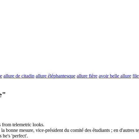
re
allure de citadin
allure éléphantesque
allure fière
avoir belle allure
fil
e"
s from telemetric
looks
.
 la bonne mesure, vice-président du comité des étudiants ; en d'autres ter
he's 'perfect'.