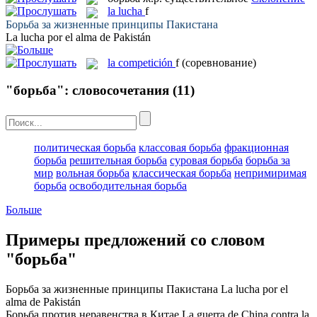
la
lucha
f
Борьба
за жизненные принципы Пакистана
La
lucha
por el alma de Pakistán
la
competición
f
(соревнование)
"борьба": словосочетания
(11)
политическая борьба
классовая борьба
фракционная
борьба
решительная борьба
суровая борьба
борьба за
мир
вольная борьба
классическая борьба
непримиримая
борьба
освободительная борьба
Больше
Примеры предложений со словом
"борьба"
Борьба
за жизненные принципы Пакистана
La
lucha
por el
alma de Pakistán
Борьба
против неравенства в Китае
La
guerra
de China contra la