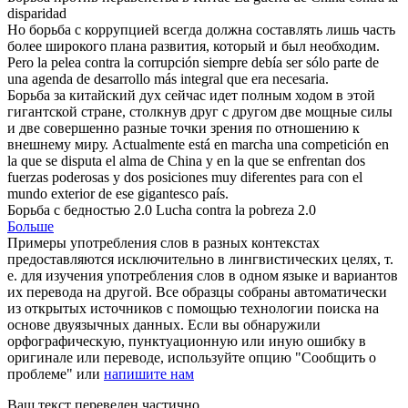
disparidad
Но
борьба
с коррупцией всегда должна составлять лишь часть
более широкого плана развития, который и был необходим.
Pero la
pelea
contra la corrupción siempre debía ser sólo parte de
una agenda de desarrollo más integral que era necesaria.
Борьба
за китайский дух сейчас идет полным ходом в этой
гигантской стране, столкнув друг с другом две мощные силы
и две совершенно разные точки зрения по отношению к
внешнему миру.
Actualmente está en marcha una
competición
en
la que se disputa el alma de China y en la que se enfrentan dos
fuerzas poderosas y dos posiciones muy diferentes para con el
mundo exterior de ese gigantesco país.
Борьба
с бедностью 2.0
Lucha
contra la pobreza 2.0
Больше
Примеры употребления слов в разных контекстах
предоставляются исключительно в лингвистических целях, т.
е. для изучения употребления слов в одном языке и вариантов
их перевода на другой. Все образцы собраны автоматически
из открытых источников с помощью технологии поиска на
основе двуязычных данных. Если вы обнаружили
орфографическую, пунктуационную или иную ошибку в
оригинале или переводе, используйте опцию "Сообщить о
проблеме" или
напишите нам
Ваш текст переведен частично.