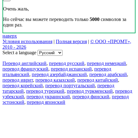
Очень жаль,
Но сейчас вы можете переводить только
5000
символов за
один раз.
наверх
Условия использования
|
Полная версия
|
© ООО «ПРОМТ»,
2010 - 2026
Select a language
Перевод английский
,
перевод русский
,
перевод немецкий
,
перевод французский
,
перевод испанский
,
перевод
итальянский
,
перевод азербайджанский
,
перевод арабский
,
перевод иврит
,
перевод казахский
,
перевод китайский
,
перевод корейский
,
перевод португальский
,
перевод
татарский
,
перевод турецкий
,
перевод туркменский
,
перевод
узбекский
,
перевод украинский
,
перевод финский
,
перевод
эстонский
,
перевод японский
Возможности
Перевод текста
Примеры употребления
Склонение и спряжение