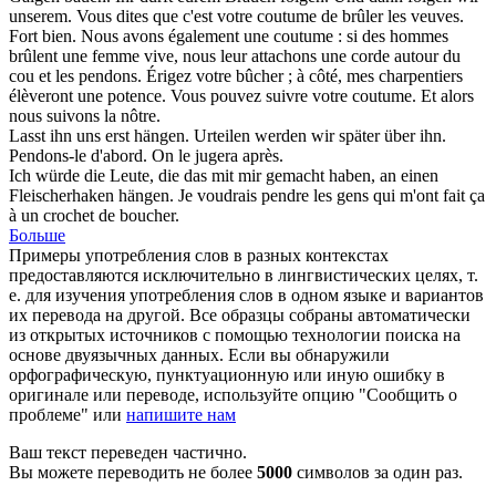
unserem.
Vous dites que c'est votre coutume de brûler les veuves.
Fort bien. Nous avons également une coutume : si des hommes
brûlent une femme vive, nous leur
attachons
une corde autour du
cou et les pendons. Érigez votre bûcher ; à côté, mes charpentiers
élèveront une potence. Vous pouvez suivre votre coutume. Et alors
nous suivons la nôtre.
Lasst ihn uns erst
hängen
. Urteilen werden wir später über ihn.
Pendons
-le d'abord. On le jugera après.
Ich würde die Leute, die das mit mir gemacht haben, an einen
Fleischerhaken
hängen
.
Je voudrais
pendre
les gens qui m'ont fait ça
à un crochet de boucher.
Больше
Примеры употребления слов в разных контекстах
предоставляются исключительно в лингвистических целях, т.
е. для изучения употребления слов в одном языке и вариантов
их перевода на другой. Все образцы собраны автоматически
из открытых источников с помощью технологии поиска на
основе двуязычных данных. Если вы обнаружили
орфографическую, пунктуационную или иную ошибку в
оригинале или переводе, используйте опцию "Сообщить о
проблеме" или
напишите нам
Ваш текст переведен частично.
Вы можете переводить не более
5000
символов за один раз.