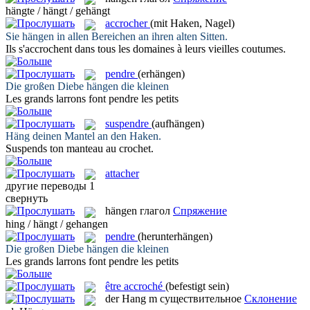
hängte / hängt / gehängt
accrocher
(mit Haken, Nagel)
Sie
hängen
in allen Bereichen an ihren alten Sitten.
Ils s'
accrochent
dans tous les domaines à leurs vieilles coutumes.
pendre
(erhängen)
Die großen Diebe
hängen
die kleinen
Les grands larrons font
pendre
les petits
suspendre
(aufhängen)
Häng
deinen Mantel an den Haken.
Suspends
ton manteau au crochet.
attacher
другие переводы
1
свернуть
hängen
глагол
Спряжение
hing / hängt / gehangen
pendre
(herunterhängen)
Die großen Diebe
hängen
die kleinen
Les grands larrons font
pendre
les petits
être accroché
(befestigt sein)
der
Hang
m
существительное
Склонение