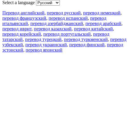
Select a language
Перевод английский
,
перевод русский
,
перевод немецкий
,
перевод французский
,
перевод испанский
,
перевод
итальянский
,
перевод азербайджанский
,
перевод арабский
,
перевод иврит
,
перевод казахский
,
перевод китайский
,
перевод корейский
,
перевод португальский
,
перевод
татарский
,
перевод турецкий
,
перевод туркменский
,
перевод
узбекский
,
перевод украинский
,
перевод финский
,
перевод
эстонский
,
перевод японский
Возможности
Перевод текста
Примеры употребления
Склонение и спряжение
Наш блог
Бесплатные приложения
PROMT.One для iOS
PROMT.One для Android
Предложения