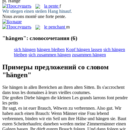
pl.
Hänge
la
pente
f
Wir stiegen einen steilen
Hang
hinauf.
Nous avons monté une forte
pente
.
le
penchant
m
"hängen": словосочетания
(6)
sich hängen
hängen bleiben
Kopf hängen lassen
sich hängen
bleiben
sich zusammen hängen
zusammen hängen
Примеры предложений со словом
"hängen"
Sie
hängen
in allen Bereichen an ihren alten Sitten.
Ils s'
accrochent
dans tous les domaines à leurs vieilles coutumes.
Die großen Diebe
hängen
die kleinen
Les grands larrons font
pendre
les petits
Ihr sagt, es ist euer Brauch, Witwen zu verbrennen. Also gut. Wir
haben auch einen Brauch: Wenn Männer eine Frau lebend
verbrennen, binden wir ein Seil um ihre Hälse und
hängen
sie. Baut
euren Scheiterhaufen; daneben werden meine Zimmermänner einen
Galgen bauen. Ihr dürft eurem Brauch folgen. Und dann folgen wir