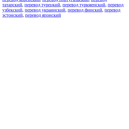
татарский
,
перевод турецкий
,
перевод туркменский
,
перевод
узбекский
,
перевод украинский
,
перевод финский
,
перевод
эстонский
,
перевод японский
Возможности
Перевод текста
Примеры употребления
Склонение и спряжение
Наш блог
Бесплатные приложения
PROMT.One для iOS
PROMT.One для Android
Предложения
Для разработчиков
Копировать текст
Копировать перевод