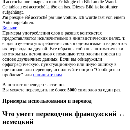
Il
accrocha
une image au mur.
Er
hängte
ein Bild an die Wand.
Ce tableau est
accroché
la tête en bas.
Dieses Bild ist kopfunter
aufgehängt
.
J'ai presque été
accroché
par une voiture.
Ich wurde fast von einem
Auto
angefahren
.
Больше
Примеры употребления слов в разных контекстах
предоставляются исключительно в лингвистических целях, т.
е. для изучения употребления слов в одном языке и вариантов
их перевода на другой. Все образцы собраны автоматически
из открытых источников с помощью технологии поиска на
основе двуязычных данных. Если вы обнаружили
орфографическую, пунктуационную или иную ошибку в
оригинале или переводе, используйте опцию "Сообщить о
проблеме" или
напишите нам
Ваш текст переведен частично.
Вы можете переводить не более
5000
символов за один раз.
Примеры использования и перевод
Что умеет переводчик французский ↔
немецкий