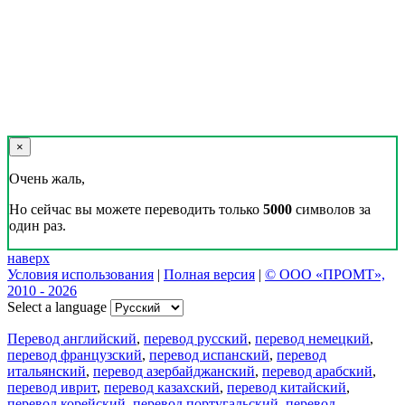
×
Очень жаль,
Но сейчас вы можете переводить только
5000
символов за
один раз.
наверх
Условия использования
|
Полная версия
|
© ООО «ПРОМТ»,
2010 - 2026
Select a language
Перевод английский
,
перевод русский
,
перевод немецкий
,
перевод французский
,
перевод испанский
,
перевод
итальянский
,
перевод азербайджанский
,
перевод арабский
,
перевод иврит
,
перевод казахский
,
перевод китайский
,
перевод корейский
,
перевод португальский
,
перевод