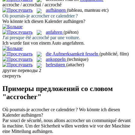
accroche / accrochai / accroché
aufhängen
(tableau, manteau etc)
Où pourrais-je
accrocher
ce calendrier ?
Wo könnte ich diesen Kalender
aufhängen
?
anfahren
(piéton)
J'ai presque été
accroché
par une voiture.
Ich wurde fast von einem Auto
angefahren
.
die Aufmerksamkeit fesseln
(publicité, film)
ankoppeln
(technique)
befestigen
(attacher)
другие переводы
2
свернуть
Примеры предложений со словом
"accrocher"
Où pourrais-je
accrocher
ce calendrier ?
Wo könnte ich diesen
Kalender
aufhängen
?
Par souci de sécurité, nous allons
accrocher
un communiqué devant
la machine.
Um der Sicherheit willen werden wir vor der Maschine
eine Mitteilung
aufhängen
.