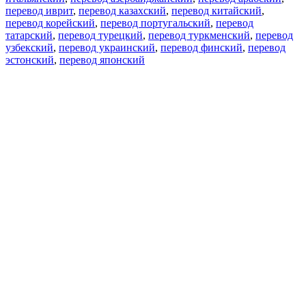
перевод иврит
,
перевод казахский
,
перевод китайский
,
перевод корейский
,
перевод португальский
,
перевод
татарский
,
перевод турецкий
,
перевод туркменский
,
перевод
узбекский
,
перевод украинский
,
перевод финский
,
перевод
эстонский
,
перевод японский
Возможности
Перевод текста
Примеры употребления
Склонение и спряжение
Наш блог
Бесплатные приложения
PROMT.One для iOS
PROMT.One для Android
Предложения
Для разработчиков