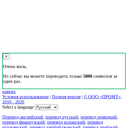
×
Очень жаль,
Но сейчас вы можете переводить только
5000
символов за
один раз.
наверх
Условия использования
|
Полная версия
|
© ООО «ПРОМТ»,
2010 - 2026
Select a language
Перевод английский
,
перевод русский
,
перевод немецкий
,
перевод французский
,
перевод испанский
,
перевод
итальянский
,
перевод азербайджанский
,
перевод арабский
,