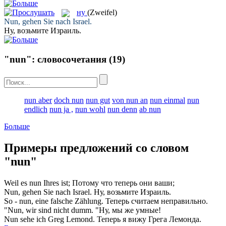
ну
(Zweifel)
Nun
, gehen Sie nach Israel.
Ну
, возьмите Израиль.
"nun": словосочетания
(19)
nun aber
doch nun
nun gut
von nun an
nun einmal
nun
endlich
nun ja ,
nun wohl
nun denn
ab nun
Больше
Примеры предложений со словом
"nun"
Weil es
nun
Ihres ist;
Потому что
теперь
они ваши;
Nun
, gehen Sie nach Israel.
Ну
, возьмите Израиль.
So -
nun
, eine falsche Zählung.
Теперь
считаем неправильно.
"
Nun
, wir sind nicht dumm.
"
Ну
, мы же умные!
Nun
sehe ich Greg Lemond.
Теперь
я вижу Грега Лемонда.