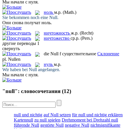
Мы начали с
нуля
.
ноль
м.р.
(Math.)
Sie bekommen noch eine
Null
.
Они снова получат
ноль
.
ничтожность
ж.р.
(Recht)
ничтожество
ср.р.
(Pers.)
другие переводы
1
свернуть
die
Null
f
существительное
Склонение
pl.
Nullen
нуль
м.р.
Wir haben bei
Null
angefangen.
Мы начали с
нуля
.
"null": словосочетания
(12)
null und nichtig
auf Null setzen
für null und nichtig erklären
Kartennull
zu null spielen
Drehmoment bei Drehzahl null
führende Null
gestörte Null
negative Null
nichtsignifikante