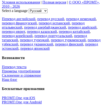
Условия использования
|
Полная версия
|
© ООО «ПРОМТ»,
2010 - 2026
Select a language
Перевод английский
,
перевод русский
,
перевод немецкий
,
перевод французский
,
перевод испанский
,
перевод
итальянский
,
перевод азербайджанский
,
перевод арабский
,
перевод иврит
,
перевод казахский
,
перевод китайский
,
перевод корейский
,
перевод португальский
,
перевод
татарский
,
перевод турецкий
,
перевод туркменский
,
перевод
узбекский
,
перевод украинский
,
перевод финский
,
перевод
эстонский
,
перевод японский
Возможности
Перевод текста
Примеры употребления
Склонение и спряжение
Наш блог
Бесплатные приложения
PROMT.One для iOS
PROMT.One для Android