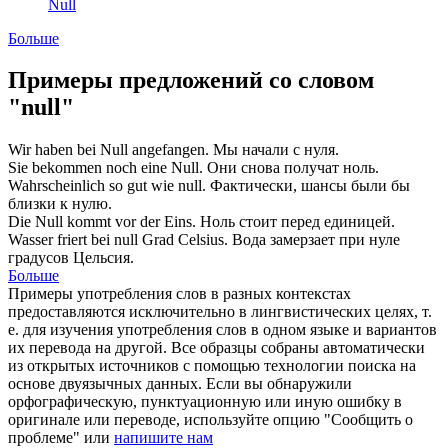
Null
Больше
Примеры предложений со словом
"null"
Wir haben bei
Null
angefangen.
Мы начали с
нуля
.
Sie bekommen noch eine
Null
.
Они снова получат
ноль
.
Wahrscheinlich so gut wie
null
.
Фактически, шансы были бы
близки к
нулю
.
Die
Null
kommt vor der Eins.
Ноль
стоит перед единицей.
Wasser friert bei
null
Grad Celsius.
Вода замерзает при
нуле
градусов Цельсия.
Больше
Примеры употребления слов в разных контекстах
предоставляются исключительно в лингвистических целях, т.
е. для изучения употребления слов в одном языке и вариантов
их перевода на другой. Все образцы собраны автоматически
из открытых источников с помощью технологии поиска на
основе двуязычных данных. Если вы обнаружили
орфографическую, пунктуационную или иную ошибку в
оригинале или переводе, используйте опцию "Сообщить о
проблеме" или
напишите нам