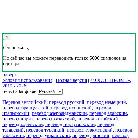
×
Очень жаль,
Но сейчас вы можете переводить только
5000
символов за
один раз.
наверх
Условия использования
|
Полная версия
|
© ООО «ПРОМТ»,
2010 - 2026
Select a language
Перевод английский
,
перевод русский
,
перевод немецкий
,
перевод французский
,
перевод испанский
,
перевод
итальянский
,
перевод азербайджанский
,
перевод арабский
,
перевод иврит
,
перевод казахский
,
перевод китайский
,
перевод корейский
,
перевод португальский
,
перевод
татарский
,
перевод турецкий
,
перевод туркменский
,
перевод
узбекский
,
перевод украинский
,
перевод финский
,
перевод