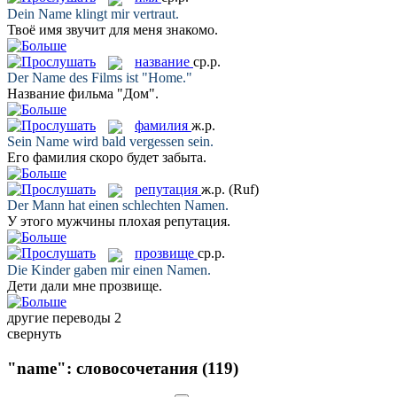
Dein
Name
klingt mir vertraut.
Твоё
имя
звучит для меня знакомо.
название
ср.р.
Der
Name
des Films ist "Home."
Название
фильма "Дом".
фамилия
ж.р.
Sein
Name
wird bald vergessen sein.
Его
фамилия
скоро будет забыта.
репутация
ж.р.
(Ruf)
Der Mann hat einen schlechten
Namen
.
У этого мужчины плохая
репутация
.
прозвище
ср.р.
Die Kinder gaben mir einen
Namen
.
Дети дали мне
прозвище
.
другие переводы
2
свернуть
"name": словосочетания
(119)