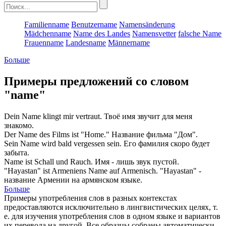
Familienname
Benutzername
Namensänderung
Mädchenname
Name des Landes
Namensvetter
falsche Name
Frauenname
Landesname
Männername
Больше
Примеры предложений со словом
"name"
Dein
Name
klingt mir vertraut.
Твоё
имя
звучит для меня
знакомо.
Der
Name
des Films ist "Home."
Название
фильма "Дом".
Sein
Name
wird bald vergessen sein.
Его
фамилия
скоро будет
забыта.
Name
ist Schall und Rauch.
Имя
- лишь звук пустой.
"Hayastan" ist Armeniens
Name
auf Armenisch.
"Hayastan" -
название
Армении на армянском языке.
Больше
Примеры употребления слов в разных контекстах
предоставляются исключительно в лингвистических целях, т.
е. для изучения употребления слов в одном языке и вариантов
их перевода на другой. Все образцы собраны автоматически