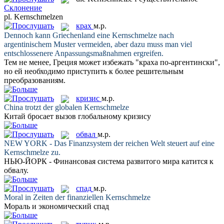
Склонение
pl.
Kernschmelzen
крах
м.р.
Dennoch kann Griechenland eine
Kernschmelze
nach
argentinischem Muster vermeiden, aber dazu muss man viel
entschlossenere Anpassungsmaßnahmen ergreifen.
Тем не менее, Греция может избежать "
краха
по-аргентински",
но ей необходимо приступить к более решительным
преобразованиям.
кризис
м.р.
China trotzt der globalen
Kernschmelze
Китай бросает вызов глобальному
кризису
обвал
м.р.
NEW YORK - Das Finanzsystem der reichen Welt steuert auf eine
Kernschmelze
zu.
НЬЮ-ЙОРК - Финансовая система развитого мира катится к
обвалу
.
спад
м.р.
Moral in Zeiten der finanziellen
Kernschmelze
Мораль и экономический
спад