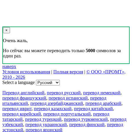
×
Очень жаль,
Но сейчас вы можете переводить только
5000
символов за
один раз.
наверх
Условия использования
|
Полная версия
|
© ООО «ПРОМТ»,
2010 - 2026
Select a language
Перевод английский
,
перевод русский
,
перевод немецкий
,
перевод французский
,
перевод испанский
,
перевод
итальянский
,
перевод азербайджанский
,
перевод арабский
,
перевод иврит
,
перевод казахский
,
перевод китайский
,
перевод корейский
,
перевод португальский
,
перевод
татарский
,
перевод турецкий
,
перевод туркменский
,
перевод
узбекский
,
перевод украинский
,
перевод финский
,
перевод
эстонский
,
перевод японский