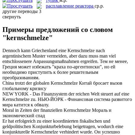
тупик
м.р.
расплавление реактора
ср.р.
другие переводы
3
свернуть
Примеры предложений со словом
"kernschmelze"
Dennoch kann Griechenland eine
Kernschmelze
nach
argentinischem Muster vermeiden, aber dazu muss man viel
entschlossenere Anpassungsmaßnahmen ergreifen.
Тем не менее,
Греция может избежать "
краха
по-аргентински", но ей
необходимо приступить к более решительным
преобразованиям.
China trotzt der globalen
Kernschmelze
Китай бросает вызов
глобальному
кризису
NEW YORK - Das Finanzsystem der reichen Welt steuert auf eine
Kernschmelze
zu.
НЬЮ-ЙОРК - Финансовая система развитого
мира катится к
обвалу
.
Moral in Zeiten der finanziellen
Kernschmelze
Мораль и
экономический
спад
Er hat erfolgreich zu einer koordinierten fiskalischen und
geldpolitischen Konjunkturbelebung beigetragen, wodurch eine
konjunkturelle
Kernschmelze
verhindert wurde.
Он успешно