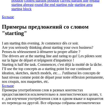
position
contest starting position
curved starting line
regatta
starting abreast
round the end starting rule
starting area
starting block
Больше
Примеры предложений со словом
"starting"
I am
starting
this evening.
Je
commence
dès ce soir.
Are you seriously thinking about
starting
your own business?
Penses-tu sérieusement à
démarrer
ta propre affaire ?
The drivers are at the
starting
line and raring to go!
Les pilotes sont
sur la ligne de
départ
et trépignent d'impatience !
Starting
is half the task.
Commencer
, c'est déjà la moitié de la tâche.
I’ll use the top concepts as a
starting
point for our continued
ideation, sketches, sketch models, etc…
J'utiliserai les concepts de
haut niveau comme point de
départ
pour notre réflexion permanente,
nos croquis, nos maquettes, etc.
Больше
Примеры употребления слов в разных контекстах
предоставляются исключительно в лингвистических целях, т.
е. для изучения употребления слов в одном языке и вариантов
их перевода на другой. Все образцы собраны автоматически