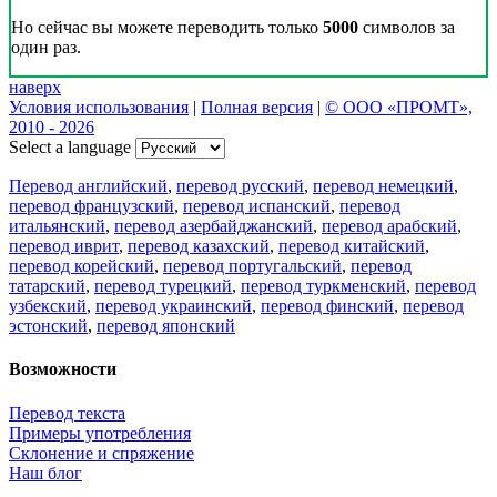
Но сейчас вы можете переводить только
5000
символов за
один раз.
наверх
Условия использования
|
Полная версия
|
© ООО «ПРОМТ»,
2010 - 2026
Select a language
Перевод английский
,
перевод русский
,
перевод немецкий
,
перевод французский
,
перевод испанский
,
перевод
итальянский
,
перевод азербайджанский
,
перевод арабский
,
перевод иврит
,
перевод казахский
,
перевод китайский
,
перевод корейский
,
перевод португальский
,
перевод
татарский
,
перевод турецкий
,
перевод туркменский
,
перевод
узбекский
,
перевод украинский
,
перевод финский
,
перевод
эстонский
,
перевод японский
Возможности
Перевод текста
Примеры употребления
Склонение и спряжение
Наш блог