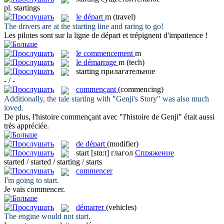
pl.
startings
le
départ
m
(travel)
The drivers are at the
starting
line and raring to go!
Les pilotes sont sur la ligne de
départ
et trépignent d'impatience !
le
commencement
m
le
démarrage
m
(tech)
starting
прилагательное
- / -
commençant
(commencing)
Additionally, the tale
starting
with "Genji's Story" was also much
loved.
De plus, l'histoire
commençant
avec "l'histoire de Genji" était aussi
très appréciée.
de départ
(modifier)
start
[stɑ:t]
глагол
Спряжение
started / started / starting / starts
commencer
I'm going to
start
.
Je vais
commencer
.
démarrer
(vehicles)
The engine would not
start
.