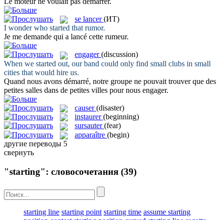
Le moteur ne voulait pas
démarrer
.
se lancer
(ИТ)
I wonder who
started
that rumor.
Je me demande qui a
lancé
cette rumeur.
engager
(discussion)
When we
started
out, our band could only find small clubs in small
cities that would hire us.
Quand nous avons démarré, notre groupe ne pouvait trouver que des
petites salles dans de petites villes pour nous
engager
.
causer
(disaster)
instaurer
(beginning)
sursauter
(fear)
apparaître
(begin)
другие переводы
5
свернуть
"starting": словосочетания
(39)
starting line
starting point
starting time
assume starting