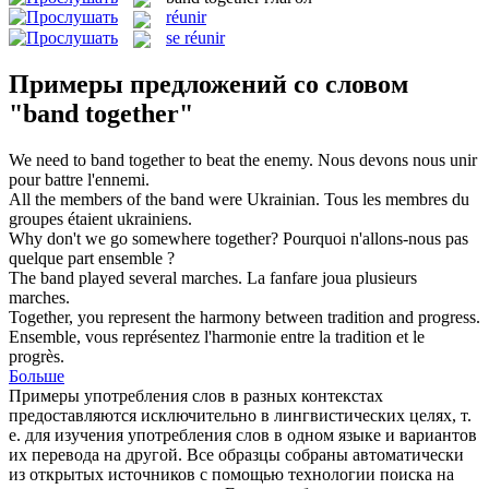
réunir
se réunir
Примеры предложений со словом
"band together"
We need to
band together
to beat the enemy.
Nous devons nous unir
pour battre l'ennemi.
All the members of the
band
were Ukrainian.
Tous les membres du
groupes
étaient ukrainiens.
Why don't we go somewhere
together
?
Pourquoi n'allons-nous pas
quelque part
ensemble
?
The
band
played several marches.
La fanfare joua plusieurs
marches.
Together
, you represent the harmony between tradition and progress.
Ensemble
, vous représentez l'harmonie entre la tradition et le
progrès.
Больше
Примеры употребления слов в разных контекстах
предоставляются исключительно в лингвистических целях, т.
е. для изучения употребления слов в одном языке и вариантов
их перевода на другой. Все образцы собраны автоматически
из открытых источников с помощью технологии поиска на