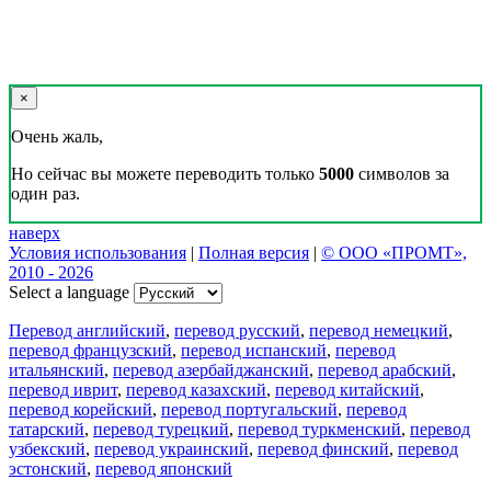
×
Очень жаль,
Но сейчас вы можете переводить только
5000
символов за
один раз.
наверх
Условия использования
|
Полная версия
|
© ООО «ПРОМТ»,
2010 - 2026
Select a language
Перевод английский
,
перевод русский
,
перевод немецкий
,
перевод французский
,
перевод испанский
,
перевод
итальянский
,
перевод азербайджанский
,
перевод арабский
,
перевод иврит
,
перевод казахский
,
перевод китайский
,
перевод корейский
,
перевод португальский
,
перевод
татарский
,
перевод турецкий
,
перевод туркменский
,
перевод
узбекский
,
перевод украинский
,
перевод финский
,
перевод
эстонский
,
перевод японский