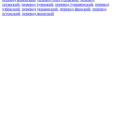
татарский
,
перевод турецкий
,
перевод туркменский
,
перевод
узбекский
,
перевод украинский
,
перевод финский
,
перевод
эстонский
,
перевод японский
Возможности
Перевод текста
Примеры употребления
Склонение и спряжение
Наш блог
Бесплатные приложения
PROMT.One для iOS
PROMT.One для Android
Предложения
Для разработчиков
Копировать текст
Копировать перевод