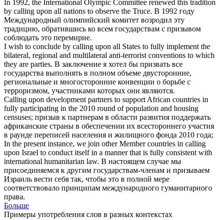
In 1992, the International Olympic Committee renewed this tradition
by
calling upon
all nations to observe the Truce.
В 1992 году
Международный олимпийский комитет возродил эту
традицию, обратившись ко всем государствам с
призывом
соблюдать это перемирие.
I wish to conclude by
calling upon
all States to fully implement the
bilateral, regional and multilateral anti-terrorist conventions to which
they are parties.
В заключение я хотел бы
призвать
все
государства выполнять в полном объеме двусторонние,
региональные и многосторонние конвенции о борьбе с
терроризмом, участниками которых они являются.
Calling upon
development partners to support African countries in
fully participating in the 2010 round of population and housing
censuses;
призыв
к партнерам в области развития поддержать
африканские страны в обеспечении их всестороннего участия
в раунде переписей населения и жилищного фонда 2010 года;
In the present instance, we join other Member countries in
calling
upon
Israel to conduct itself in a manner that is fully consistent with
international humanitarian law.
В настоящем случае мы
присоединяемся к другим государствам-членам и
призываем
Израиль вести себя так, чтобы это в полной мере
соответствовало принципам международного гуманитарного
права.
Больше
Примеры употребления слов в разных контекстах