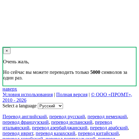
×
Очень жаль,
Но сейчас вы можете переводить только
5000
символов за
один раз.
наверх
Условия использования
|
Полная версия
|
© ООО «ПРОМТ»,
2010 - 2026
Select a language
Перевод английский
,
перевод русский
,
перевод немецкий
,
перевод французский
,
перевод испанский
,
перевод
итальянский
,
перевод азербайджанский
,
перевод арабский
,
перевод иврит
,
перевод казахский
,
перевод китайский
,
перевод корейский
,
перевод португальский
,
перевод