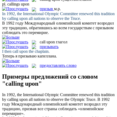
pl.
callings upon
призыв
м.р.
In 1992, the International Olympic Committee renewed this tradition
by
calling upon
all nations to observe the Truce.
В 1992 году Международный олимпийский комитет возродил
эту традицию, обратившись ко всем государствам с
призывом
соблюдать это перемирие.
call upon
глагол
призывать
I then
call upon
the chaplain.
Теперь я
призываю
капеллана.
предоставлять слово
Примеры предложений со словом
"calling upon"
In 1992, the International Olympic Committee renewed this tradition
by
calling upon
all nations to observe the Olympic Truce.
В 1992
году Международный олимпийский комитет возродил эту
традицию,
призвав
все страны соблюдать «олимпийское
перемирие».