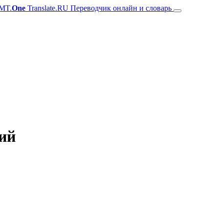
MT.
One
Translate.RU Переводчик онлайн и словарь
кий