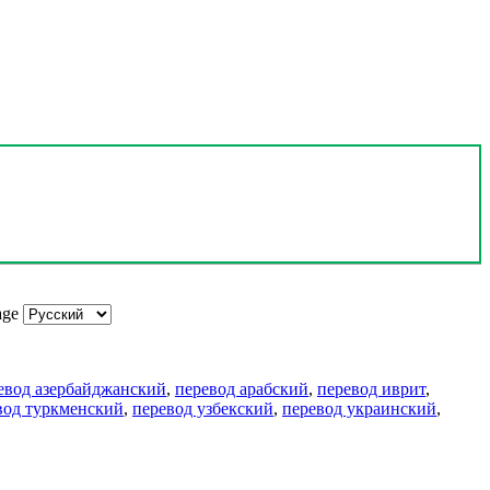
age
евод азербайджанский
,
перевод арабский
,
перевод иврит
,
вод туркменский
,
перевод узбекский
,
перевод украинский
,