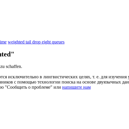
time
weighted tail drop eight queues
hted"
zu schaffen.
ся исключительно в лингвистических целях, т. е. для изучения 
очников с помощью технологии поиска на основе двуязычных д
ию "Сообщить о проблеме" или
напишите нам