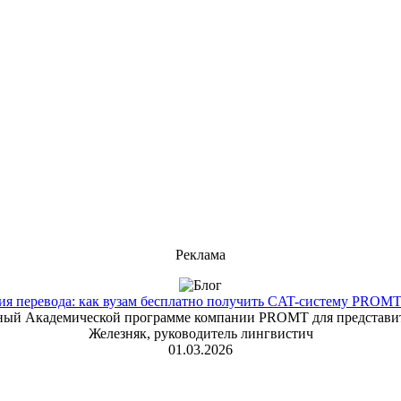
Реклама
 перевода: как вузам бесплатно получить CAT-систему PROMT T
енный Академической программе компании PROMT для представит
Железняк, руководитель лингвистич
01.03.2026