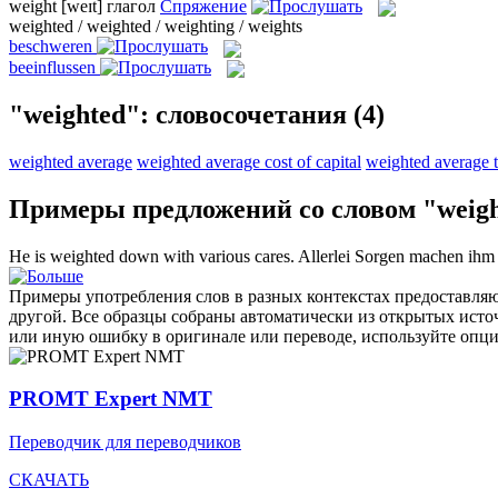
weight
[weɪt]
глагол
Спряжение
weighted / weighted / weighting / weights
beschweren
beeinflussen
"weighted": словосочетания
(4)
weighted average
weighted average cost of capital
weighted average 
Примеры предложений со словом "weig
He is
weighted
down with various cares.
Allerlei Sorgen machen ihm 
Примеры употребления слов в разных контекстах предоставляют
другой. Все образцы собраны автоматически из открытых ист
или иную ошибку в оригинале или переводе, используйте опц
PROMT Expert NMT
Переводчик для переводчиков
СКАЧАТЬ