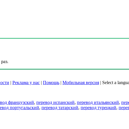
раз.
ости
|
Реклама у нас
|
Помощь
|
Мобильная версия
|
Select a langu
евод французский
,
перевод испанский
,
перевод итальянский
,
пер
евод португальский
,
перевод татарский
,
перевод турецкий
,
пере