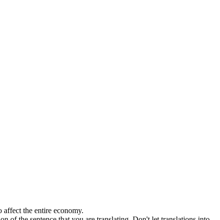
to
affect
the entire economy.
n of the sentence that you are translating. Don't let translations into