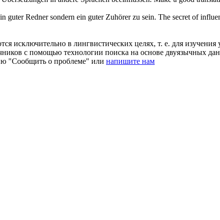
, ein guter Redner sondern ein guter Zuhörer zu sein.
The secret of
influe
ся исключительно в лингвистических целях, т. е. для изучения 
очников с помощью технологии поиска на основе двуязычных д
ию "Сообщить о проблеме" или
напишите нам