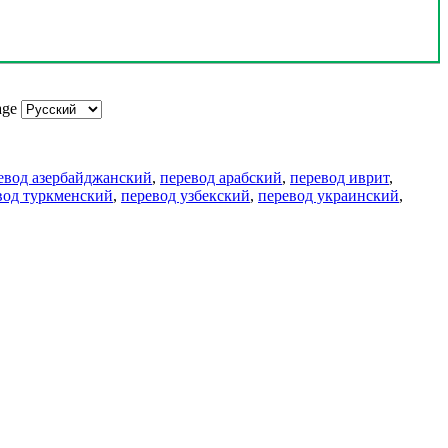
age
евод азербайджанский
,
перевод арабский
,
перевод иврит
,
вод туркменский
,
перевод узбекский
,
перевод украинский
,