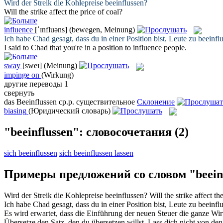
Wird der Streik die Kohlepreise
beeinflussen
?
Will the strike
affect
the price of coal?
influence
[ˈɪnfluəns]
(bewegen, Meinung)
Ich habe Chad gesagt, dass du in einer Position bist, Leute zu
beeinfl
I said to Chad that you're in a position to
influence
people.
sway
[sweɪ]
(Meinung)
impinge on
(Wirkung)
другие переводы
1
свернуть
das
Beeinflussen
ср.р.
существительное
Склонение
biasing
(Юридический словарь)
"beeinflussen": словосочетания
(2)
sich beeinflussen
sich beeinflussen lassen
Примеры предложений со словом "beeinf
Wird der Streik die Kohlepreise
beeinflussen
?
Will the strike
affect
the
Ich habe Chad gesagt, dass du in einer Position bist, Leute zu
beeinfl
Es wird erwartet, dass die Einführung der neuen Steuer die ganze Wir
Übersetze den Satz, den du übersetzen willst. Lass dich nicht von d