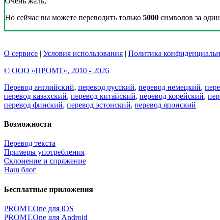
Очень жаль,
Но сейчас вы можете переводить только
5000
символов за один 
О сервисе
|
Условия использования
|
Политика конфиденциальн
© ООО «ПРОМТ», 2010 - 2026
Перевод английский
,
перевод русский
,
перевод немецкий
,
пер
перевод казахский
,
перевод китайский
,
перевод корейский
,
пер
перевод финский
,
перевод эстонский
,
перевод японский
Возможности
Перевод текста
Примеры употребления
Склонение и спряжение
Наш блог
Бесплатные приложения
PROMT.One для iOS
PROMT.One для Android