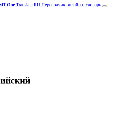
MT.
One
Translate.RU Переводчик онлайн и словарь
лийский