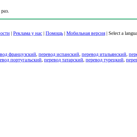
раз.
ости
|
Реклама у нас
|
Помощь
|
Мобильная версия
|
Select a langu
евод французский
,
перевод испанский
,
перевод итальянский
,
пер
евод португальский
,
перевод татарский
,
перевод турецкий
,
пере