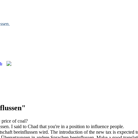
ussen
.
lussen"
 price of coal?
ussen
.
I said to Chad that you're in a position to
influence
people.
tschaft
beeinflussen
wird.
The introduction of the new tax is expected 
en Übersetzungen in andere Sprachen
beeinflussen
.
Make a good translatio