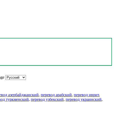
age
евод азербайджанский
,
перевод арабский
,
перевод иврит
,
вод туркменский
,
перевод узбекский
,
перевод украинский
,