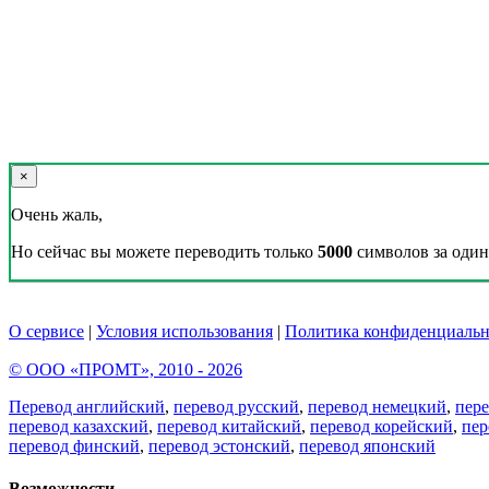
×
Очень жаль,
Но сейчас вы можете переводить только
5000
символов за один 
О сервисе
|
Условия использования
|
Политика конфиденциальн
© ООО «ПРОМТ», 2010 - 2026
Перевод английский
,
перевод русский
,
перевод немецкий
,
пер
перевод казахский
,
перевод китайский
,
перевод корейский
,
пер
перевод финский
,
перевод эстонский
,
перевод японский
Возможности