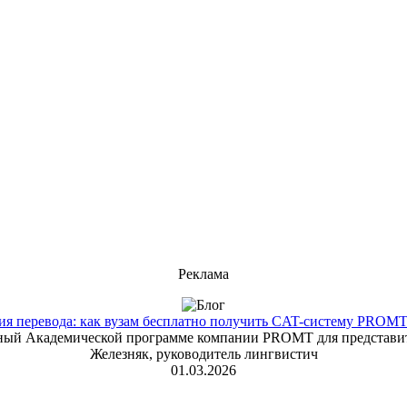
Реклама
 перевода: как вузам бесплатно получить CAT-систему PROMT T
енный Академической программе компании PROMT для представит
Железняк, руководитель лингвистич
01.03.2026