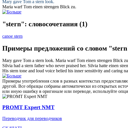
Mary gave Tom a
stern
look.
Maria warf Tom einen
strengen
Blick zu.
"stern": словосочетания
(1)
canoe stern
Примеры предложений со словом "stern
Mary gave Tom a
stern
look.
Maria warf Tom einen
strengen
Blick zu
Silvia had a
stern
father who never praised her.
Silvia hatte einen
stre
His
stern
tone and loud voice belied his inner sensitivity and caring na
Примеры употребления слов в разных контекстах предоставляют
другой. Все образцы собраны автоматически из открытых ист
или иную ошибку в оригинале или переводе, используйте опц
PROMT Expert NMT
Переводчик для переводчиков