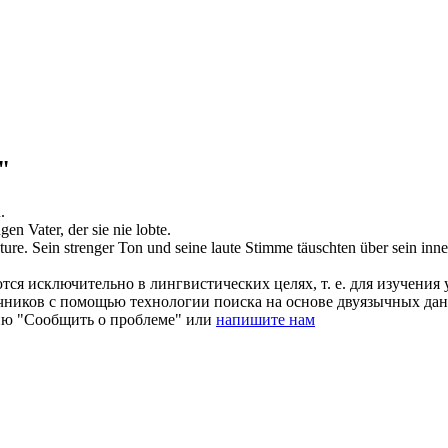
"
.
ngen
Vater, der sie nie lobte.
ture.
Sein
strenger
Ton und seine laute Stimme täuschten über sein inne
ся исключительно в лингвистических целях, т. е. для изучения 
очников с помощью технологии поиска на основе двуязычных д
ию "Сообщить о проблеме" или
напишите нам