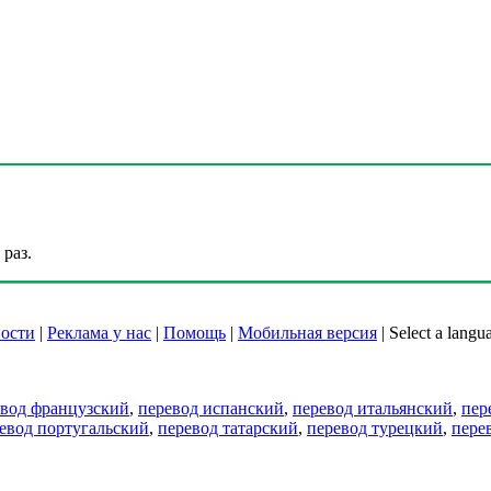
раз.
ости
|
Реклама у нас
|
Помощь
|
Мобильная версия
|
Select a langu
евод французский
,
перевод испанский
,
перевод итальянский
,
пер
евод португальский
,
перевод татарский
,
перевод турецкий
,
пере